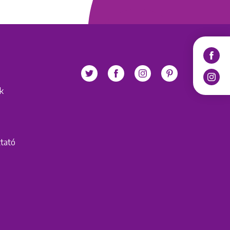
ek
ztató