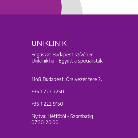
UNIKLINIK
Fogászat Budapest szívében
Uniklinik.hu - Együtt a specialisták
1148 Budapest, Örs vezér tere 2.
+36 1 222 7250
+36 1 222 9150
Nyitva: Hétfőtől - Szombatig
07:30-20:00