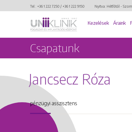
Tel.:
+36 1 222 7250
/
+36 1 222 9150
Nyitva: Hétfőtől - Szo
Kezelések
Áraink
Csapatunk
Jancsecz Róza
pénzügyi asszisztens