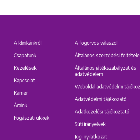
A klinikánkról
A fogorvos válaszol
Csapatunk
Általános szerződési feltétel
Kezelések
Általános játékszabályzat és
Keresés
adatvédelem
Kapcsolat
Weboldal adatvédelmi tájéko
Karrier
Adatvédelmi tájékozató
Áraink
Adatkezelési tájékoztató
Fogászati cikkek
Süti irányelvek
Jogi nyilatkozat