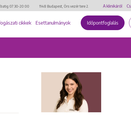
A klinikáról
Cs
mbatig
07:30-20:00
1148 Budapest, Örs vezér tere 2.
Fogászati cikkek
Esettanulmányok
Időpontfoglalás