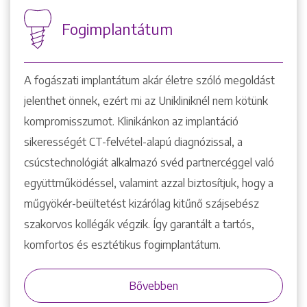
Fogimplantátum
A fogászati implantátum akár életre szóló megoldást
jelenthet önnek, ezért mi az Unikliniknél nem kötünk
kompromisszumot. Klinikánkon az implantáció
sikerességét CT-felvétel-alapú diagnózissal, a
csúcstechnológiát alkalmazó svéd partnercéggel való
együttműködéssel, valamint azzal biztosítjuk, hogy a
műgyökér-beültetést kizárólag kitűnő szájsebész
szakorvos kollégák végzik. Így garantált a tartós,
komfortos és esztétikus fogimplantátum.
Bővebben