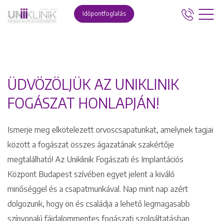
Időpontfoglalás
ÜDVÖZÖLJÜK AZ UNIKLINIK
FOGÁSZAT HONLAPJÁN!
Ismerje meg elkötelezett orvoscsapatunkat, amelynek tagjai
között a fogászat összes ágazatának szakértője
megtalálható! Az Uniklinik Fogászati és Implantációs
Központ Budapest szívében egyet jelent a kiváló
minőséggel és a csapatmunkával. Nap mint nap azért
dolgozunk, hogy ön és családja a lehető legmagasabb
színvonalú fájdalommentes fogászati szolgáltatásban