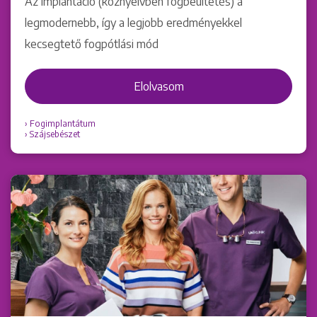
Az implantáció (köznyelvben fogbeültetés) a
legmodernebb, így a legjobb eredményekkel
kecsegtető fogpótlási mód
Elolvasom
Fogimplantátum
Szájsebészet