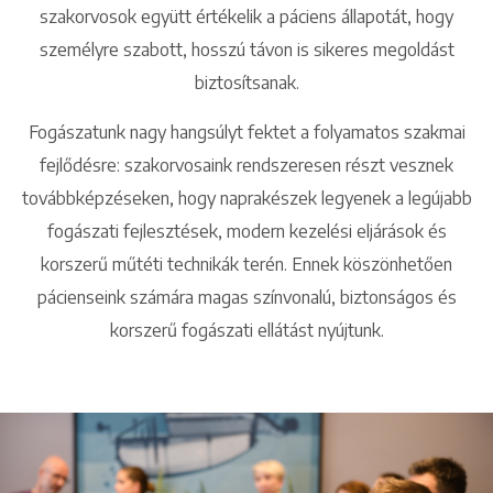
szakorvosok együtt értékelik a páciens állapotát, hogy
személyre szabott, hosszú távon is sikeres megoldást
biztosítsanak.
Fogászatunk nagy hangsúlyt fektet a folyamatos szakmai
fejlődésre: szakorvosaink rendszeresen részt vesznek
továbbképzéseken, hogy naprakészek legyenek a legújabb
fogászati fejlesztések, modern kezelési eljárások és
korszerű műtéti technikák terén. Ennek köszönhetően
pácienseink számára magas színvonalú, biztonságos és
korszerű fogászati ellátást nyújtunk.