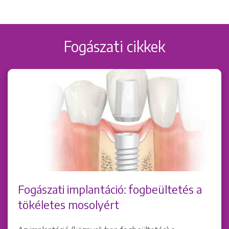
Fogászati cikkek
Keresés
+36 1 222 9150
Fogászati implantáció: fogbeültetés a
+36 1 222 7250
tökéletes mosolyért
1148 Budapest, Örs vezér tere 2.