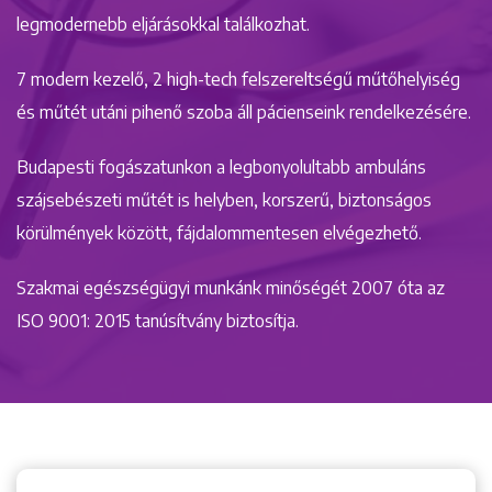
legmodernebb eljárásokkal találkozhat.
7 modern kezelő, 2 high-tech felszereltségű műtőhelyiség
és műtét utáni pihenő szoba áll pácienseink rendelkezésére.
Budapesti fogászatunkon a legbonyolultabb ambuláns
szájsebészeti műtét is helyben, korszerű, biztonságos
körülmények között, fájdalommentesen elvégezhető.
Szakmai egészségügyi munkánk minőségét 2007 óta az
ISO 9001: 2015 tanúsítvány biztosítja.