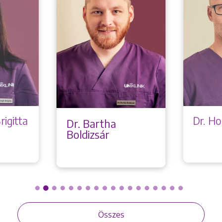
rigitta
Dr. Ho
Dr. Bartha
Boldizsár
Összes