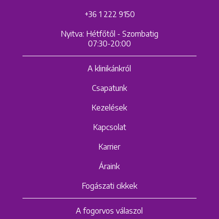
+36 1 222 9150
Nyitva: Hétfőtől - Szombatig
07:30-20:00
A klinikánkról
Csapatunk
Kezelések
Kapcsolat
Karrier
Áraink
Fogászati cikkek
A fogorvos válaszol