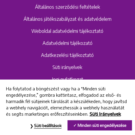
Általános szerződési feltételek
Általános játékszabályzat és adatvédelem
Weboldal adatvédelmi tájékoztató
Adatvédelmi tájékozató
Adatkezelési tájékoztató
Süti irányelvek
Jogi nyilatkozat
Ha folytatod a böngészést vagy ha a “Minden süti
Hangrögzítéshez kapcsolódó adatvédelmi
engedélyezése,” gombra kattintasz, elfogadod az első- és
szabályzat és tájékoztató
harmadik fél sütijeinek tárolását a készülékeden, hogy javítsd
a webhely navigációt, elemezhessük a webhely használatát
és segíts marketinges erőfeszítéseinkben.
Süti Irányelvek
All rights reserved © 2022 Uniklinik Dental and Implant Center
Minden süti engedélyezése
Süti beállítások
Uniklinik Fogászati és Implantációs Központ