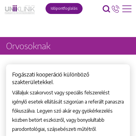
Időpontfoglalás
Orvosoknak
Fogászati kooperáció különböző
szakterületekkel.
Vállaljuk szakorvost vagy speciális felszerelést
igénylő esetek ellátását szigorúan a referált panaszra
fókuszálva. Legyen szó akár egy gyökérkezelés
közben betört eszközről, vagy bonyolultabb
parodontológiai, szájsebészeti műtétről.