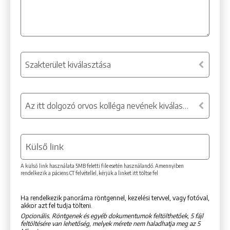
Szakterület kiválasztása
Az itt dolgozó orvos kolléga nevének kiválasztása
Külső link
A külső link használata 5MB feletti file esetén használandó. Amennyiben
rendelkezik a páciens CT felvétellel, kérjük a linket itt töltse fel
Ha rendelkezik panoráma röntgennel, kezelési tervvel, vagy fotóval,
akkor azt fel tudja tölteni.
Opcionális. Röntgenek és egyéb dokumentumok feltölthetőek, 5 fájl
feltöltésére van lehetőség, melyek mérete nem haladhatja meg az 5