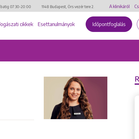
A klinikáról
Cs
mbatig
07:30-20:00
1148 Budapest, Örs vezér tere 2.
Fogászati cikkek
Esettanulmányok
Időpontfoglalás