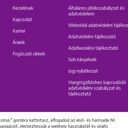
Kezelések
Általános játékszabályzat és
adatvédelem
Kapcsolat
Weboldal adatvédelmi tájéko
Karrier
Adatvédelmi tájékozató
Áraink
Adatkezelési tájékoztató
Fogászati cikkek
Süti irányelvek
Jogi nyilatkozat
Hangrögzítéshez kapcsolódó
adatvédelmi szabályzat és
tájékoztató
zése,” gombra kattintasz, elfogadod az első- és harmadik fél
 navigációt, elemezhessük a webhely használatát és segíts
All rights reserved © 2022 Uniklinik Dental and Implant Center