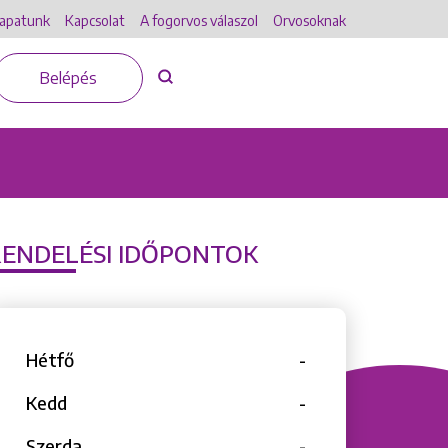
apatunk
Kapcsolat
A fogorvos válaszol
Orvosoknak
Belépés
RENDELÉSI IDŐPONTOK
Hétfő
-
Kedd
-
Szerda
-