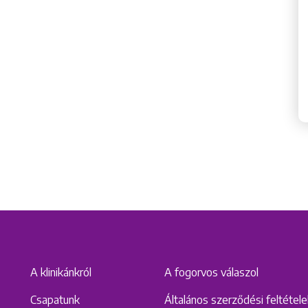
Keresés
A klinikánkról
A fogorvos válaszol
Csapatunk
Általános szerződési feltétel