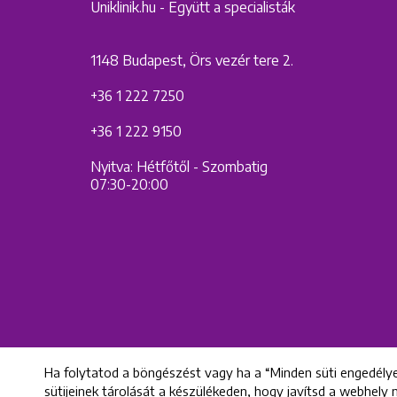
Uniklinik.hu - Együtt a specialisták
1148 Budapest, Örs vezér tere 2.
+36 1 222 7250
+36 1 222 9150
Nyitva: Hétfőtől - Szombatig
07:30-20:00
Ha folytatod a böngészést vagy ha a “Minden süti engedélye
sütijeinek tárolását a készülékeden, hogy javítsd a webhely