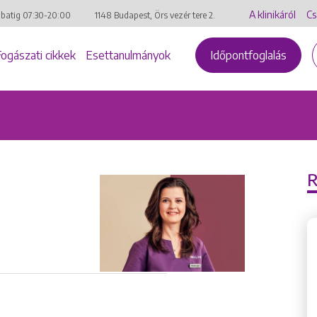
A klinikáról
Cs
mbatig
07:30-20:00
1148 Budapest, Örs vezér tere 2.
Fogászati cikkek
Esettanulmányok
Időpontfoglalás