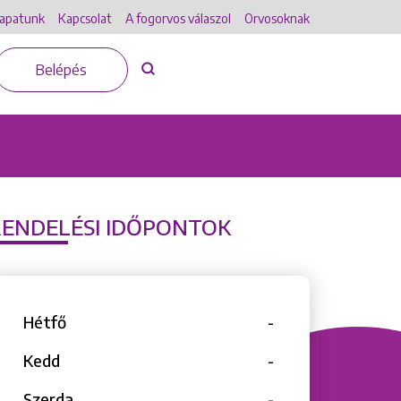
apatunk
Kapcsolat
A fogorvos válaszol
Orvosoknak
Belépés
RENDELÉSI IDŐPONTOK
Hétfő
-
Kedd
-
Szerda
-