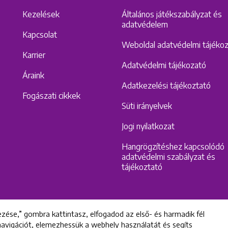
Kezelések
Általános játékszabályzat és
adatvédelem
Kapcsolat
Weboldal adatvédelmi tájéko
Karrier
Adatvédelmi tájékozató
Áraink
Adatkezelési tájékoztató
Fogászati cikkek
Süti irányelvek
Jogi nyilatkozat
Hangrögzítéshez kapcsolódó
adatvédelmi szabályzat és
tájékoztató
zése,” gombra kattintasz, elfogadod az első- és harmadik fél
 navigációt, elemezhessük a webhely használatát és segíts
All rights reserved © 2022 Uniklinik Dental and Implant Center