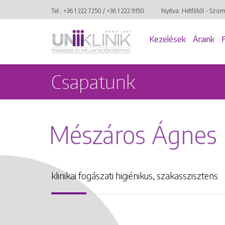
Tel.:
+36 1 222 7250
/
+36 1 222 9150
Nyitva: Hétfőtől - Szo
Kezelések
Áraink
Csapatunk
Mészáros Ágnes
klinikai fogászati higiénikus, szakasszisztens