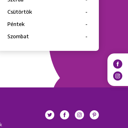
Csütörtök
-
Péntek
-
Szombat
-
ek