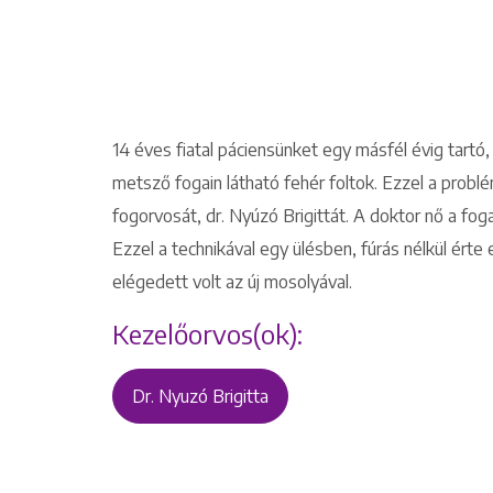
14 éves fiatal páciensünket egy másfél évig tartó
metsző fogain látható fehér foltok. Ezzel a probl
fogorvosát, dr. Nyúzó Brigittát. A doktor nő a foga
Ezzel a technikával egy ülésben, fúrás nélkül érte
elégedett volt az új mosolyával.
Kezelőorvos(ok):
Dr. Nyuzó Brigitta