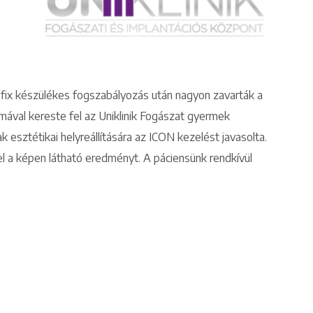
Keresés
, fix készülékes fogszabályozás után nagyon zavarták a
émával kereste fel az Uniklinik Fogászat gyermek
k esztétikai helyreállítására az ICON kezelést javasolta.
 el a képen látható eredményt. A páciensünk rendkívül