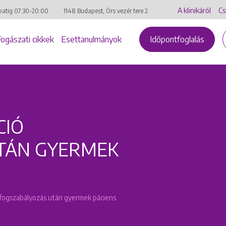
A klinikáról
Cs
batig
07:30-20:00
1148 Budapest, Örs vezér tere 2.
Fogászati cikkek
Esettanulmányok
Időpontfoglalás
CIÓ
TÁN GYERMEK
ó fogszabályozás után gyermek páciens