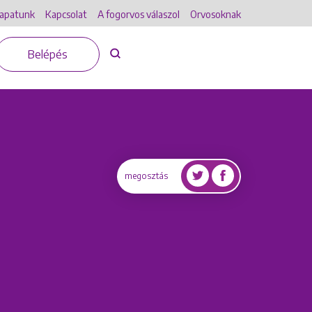
apatunk
Kapcsolat
A fogorvos válaszol
Orvosoknak
Belépés
megosztás