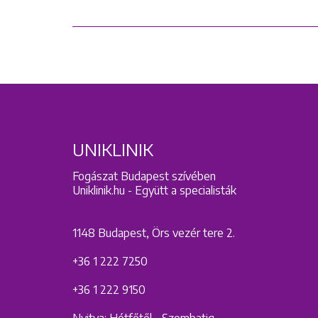
UNIKLINIK
Fogászat Budapest szívében
Uniklinik.hu - Együtt a specialisták
1148 Budapest, Örs vezér tere 2.
+36 1 222 7250
+36 1 222 9150
Nyitva: Hétfőtől - Szombatig