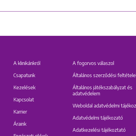
A klinikánkról
A fogorvos válaszol
Csapatunk
Általános szerződési feltétel
Kezelések
Általános játékszabályzat és
adatvédelem
Kapcsolat
Weboldal adatvédelmi tájéko
Karrier
Adatvédelmi tájékozató
Áraink
Adatkezelési tájékoztató
Fogászati cikkek