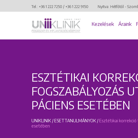
Tel.:
+36 1 222 7250
/
+36 1 222 9150
Nyitva: Hétfőtől - Szom
Kezelések
Áraink
ESZTÉTIKAI KORREK
FOGSZABÁLYOZÁS U
PÁCIENS ESETÉBEN
UNIKLINIK
/
ESETTANULMÁNYOK
/
Esztétikai korrekci
esetében