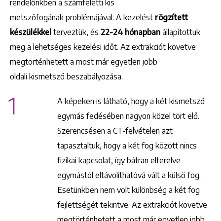
rendelőnkben a számfeletti kis
metszőfogának problémájával. A kezelést
rögzített
készülékkel
terveztük, és
22-24 hónapban
állapítottuk
meg a lehetséges kezelési időt. Az extrakciót követve
megtörténhetett a most már egyetlen jobb
oldali kismetsző beszabályozása.
1
A képeken is látható, hogy a két kismetsző
egymás fedésében nagyon közel tört elő.
Szerencsésen a CT-felvételen azt
tapasztaltuk, hogy a két fog között nincs
fizikai kapcsolat, így bátran elterelve
egymástól eltávolíthatóvá vált a külső fog.
Esetünkben nem volt különbség a két fog
fejlettségét tekintve. Az extrakciót követve
megtörténhetett a most már egyetlen jobb