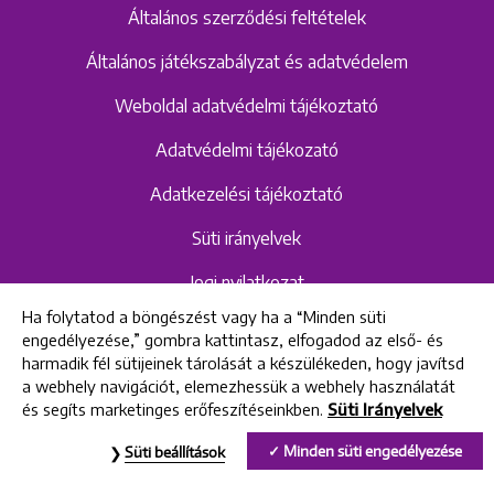
Általános szerződési feltételek
Általános játékszabályzat és adatvédelem
Weboldal adatvédelmi tájékoztató
Adatvédelmi tájékozató
Adatkezelési tájékoztató
Süti irányelvek
Jogi nyilatkozat
Ha folytatod a böngészést vagy ha a “Minden süti
Hangrögzítéshez kapcsolódó adatvédelmi
engedélyezése,” gombra kattintasz, elfogadod az első- és
szabályzat és tájékoztató
harmadik fél sütijeinek tárolását a készülékeden, hogy javítsd
a webhely navigációt, elemezhessük a webhely használatát
és segíts marketinges erőfeszítéseinkben.
Süti Irányelvek
All rights reserved © 2022 Uniklinik Dental and Implant Center
Minden süti engedélyezése
Süti beállítások
Uniklinik Fogászati és Implantációs Központ