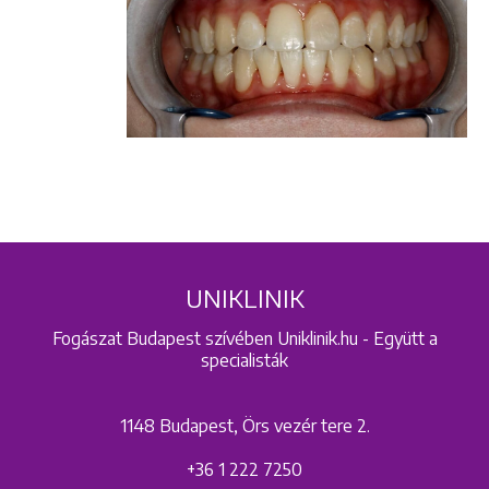
+36 1 222 9150
+36 1 222 7250
1148 Budapest, Örs vezér tere 2.
UNIKLINIK
Fogászat Budapest szívében Uniklinik.hu - Együtt a
specialisták
1148 Budapest, Örs vezér tere 2.
+36 1 222 7250