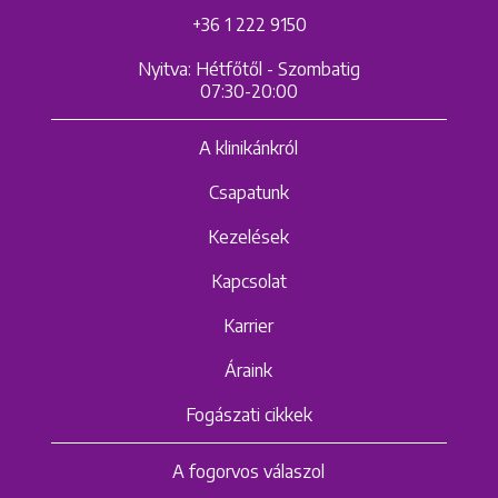
+36 1 222 9150
Nyitva: Hétfőtől - Szombatig
07:30-20:00
A klinikánkról
Csapatunk
Kezelések
Kapcsolat
Karrier
Áraink
Fogászati cikkek
A fogorvos válaszol