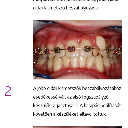
oldali kismetsző beszabályozása.
2
A jobb oldali kismetszők beszabályozásához
esedékessé vált az alsó fogszabályzó
készülék ragasztása is. A harapás beállítását
követően a készüléket eltávolítottuk.