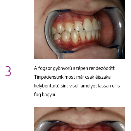
3
A fogsor gyönyörű szépen rendeződött.
Tinipáciensünk most már csak éjszakai
Keresés
helybentartó sínt visel, amelyet lassan el is
fog hagyni.