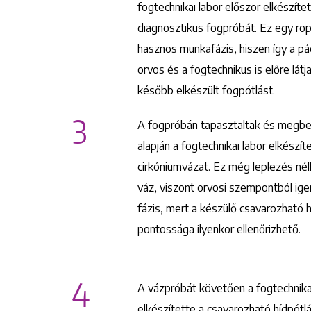
fogtechnikai labor először elkészítet
diagnosztikus fogpróbát. Ez egy ro
hasznos munkafázis, hiszen így a pá
orvos és a fogtechnikus is előre látja
később elkészült fogpótlást.
3
A fogpróbán tapasztaltak és megbe
alapján a fogtechnikai labor elkészít
cirkóniumvázat. Ez még leplezés nélk
váz, viszont orvosi szempontból ige
fázis, mert a készülő csavarozható 
pontossága ilyenkor ellenőrizhető.
4
A vázpróbát követően a fogtechnika
elkészítette a csavarozható hídpótl