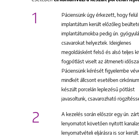
1
Páciensünk úgy érkezett, hogy felül 8
implantátum került előzőleg beültet
implantátumokba pedig ún. gyógyulá
csavarokat helyeztek. Ideiglenes
megoldásként felső és alsó teljes k
fogpótlást viselt az átmeneti idősz
Páciensünk kérését figyelembe vév
mindkét állcsont esetében cirkóniu
készült porcelán leplezésű pótlást
javasoltunk, csavarozható rögzítésse
2
A kezelés során először egy ún. zárt
lenyomatot követően nyitott kanala
lenyomatvételi eljárásra is sor került