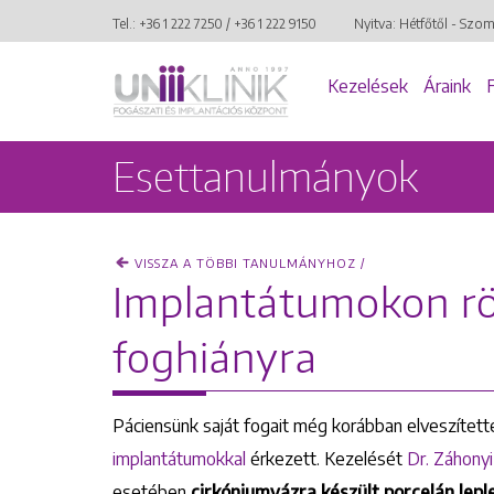
Tel.:
+36 1 222 7250
/
+36 1 222 9150
Nyitva: Hétfőtől - Szo
Kezelések
Áraink
Esettanulmányok
VISSZA A TÖBBI TANULMÁNYHOZ /
Implantátumokon rög
foghiányra
Páciensünk saját fogait még korábban elveszítette
implantátumokkal
érkezett. Kezelését
Dr. Záhonyi
esetében
cirkóniumvázra készült porcelán lepl