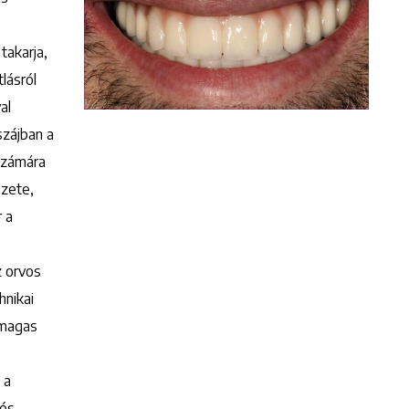
Keresés
takarja,
lásról
al
szájban a
számára
ézete,
r a
z orvos
hnikai
 magas
 a
 és