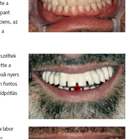
te a
ppant
ciens, az
 a
széltek
ette a
üli nyers
n fontos
hídpótlás
i labor
ás