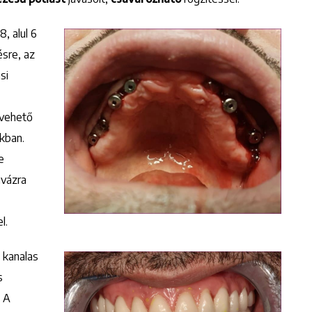
, alul 6
ésre, az
si
ivehető
akban.
e
mvázra
l.
 kanalas
s
. A