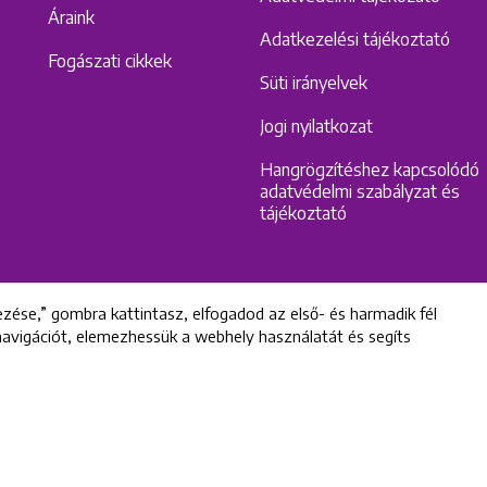
Áraink
Adatkezelési tájékoztató
Fogászati cikkek
Süti irányelvek
Jogi nyilatkozat
Hangrögzítéshez kapcsolódó
adatvédelmi szabályzat és
tájékoztató
zése,” gombra kattintasz, elfogadod az első- és harmadik fél
 navigációt, elemezhessük a webhely használatát és segíts
All rights reserved © 2022 Uniklinik Dental and Implant Center
Uniklinik Fogászati és Implantációs Központ