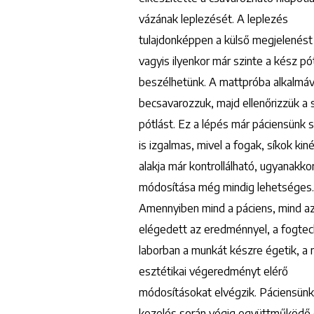
vázának leplezését. A leplezés
tulajdonképpen a külső megjelenést 
vagyis ilyenkor már szinte a kész pót
beszélhetünk. A mattpróba alkalmáv
becsavarozzuk, majd ellenőrizzük a 
pótlást. Ez a lépés már páciensünk 
is izgalmas, mivel a fogak, síkok kin
alakja már kontrollálható, ugyanakko
módosítása még mindig lehetséges.
Amennyiben mind a páciens, mind a
elégedett az eredménnyel, a fogtec
laborban a munkát készre égetik, a
esztétikai végeredményt elérő
módosításokat elvégzik. Páciensünk
kezelés során végig együttműködő