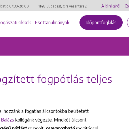
A klinikáról
Cs
mbatig
07:30-20:00
1148 Budapest, Örs vezér tere 2.
Fogászati cikkek
Esettanulmányok
Időpontfoglalás
zített fogpótlás teljes
, hozzánk a fogatlan állcsontokba beültetett
 Balázs
kollégánk végezte. Mindkét állcsont
ezésű pótlást
javasolt,
csavarozható
rögzítéssel.