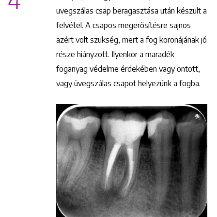
4
1148 Budapest, Örs vezér tere 2.
üvegszálas csap beragasztása után készült a
felvétel. A csapos megerősítésre sajnos
azért volt szükség, mert a fog koronájának jó
része hiányzott. Ilyenkor a maradék
foganyag védelme érdekében vagy öntött,
vagy üvegszálas csapot helyezünk a fogba.