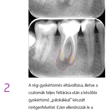
2
A régi gyökértömés eltávolítása, illetve a
csatornák teljes feltárása után a későbbi
gyökértömő „pálcikákkal” készült
röntgenfelvétel. Ezen ellenőrizzük le a