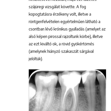
szájüregi vizsgálat követte. A fog
kopogtatásra érzékeny volt, illetve a
röntgenfelvételen egyértelműen látható a
csontban lévő krónikus gyulladás (amelyet az
alsó képen pirossal rajzoltunk körbe), illetve
az ezt kiváltó ok, a rövid gyökértömés
(amelynek hiányzó szakaszát sárgával
jelöltük).