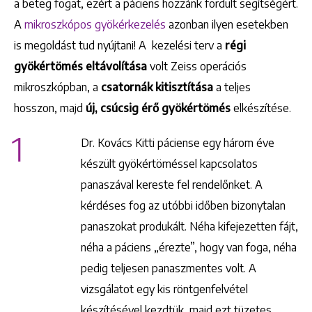
a beteg fogat, ezért a páciens hozzánk fordult segítségért.
A
mikroszkópos gyökérkezelés
azonban ilyen esetekben
is megoldást tud nyújtani! A kezelési terv a
régi
gyökértömés eltávolítása
volt Zeiss operációs
mikroszkópban, a
csatornák kitisztítása
a teljes
hosszon, majd
új, csúcsig érő gyökértömés
elkészítése.
1
Dr. Kovács Kitti páciense egy három éve
készült gyökértöméssel kapcsolatos
panaszával kereste fel rendelőnket. A
kérdéses fog az utóbbi időben bizonytalan
panaszokat produkált. Néha kifejezetten fájt,
néha a páciens „érezte”, hogy van foga, néha
pedig teljesen panaszmentes volt. A
vizsgálatot egy kis röntgenfelvétel
készítésével kezdtük, majd ezt tüzetes