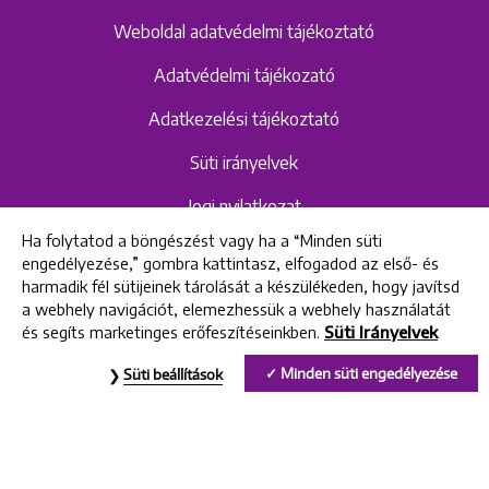
Weboldal adatvédelmi tájékoztató
Adatvédelmi tájékozató
Adatkezelési tájékoztató
Süti irányelvek
Jogi nyilatkozat
Ha folytatod a böngészést vagy ha a “Minden süti
Hangrögzítéshez kapcsolódó adatvédelmi
engedélyezése,” gombra kattintasz, elfogadod az első- és
szabályzat és tájékoztató
harmadik fél sütijeinek tárolását a készülékeden, hogy javítsd
a webhely navigációt, elemezhessük a webhely használatát
és segíts marketinges erőfeszítéseinkben.
Süti Irányelvek
All rights reserved © 2022 Uniklinik Dental and Implant Center
Minden süti engedélyezése
Süti beállítások
Uniklinik Fogászati és Implantációs Központ