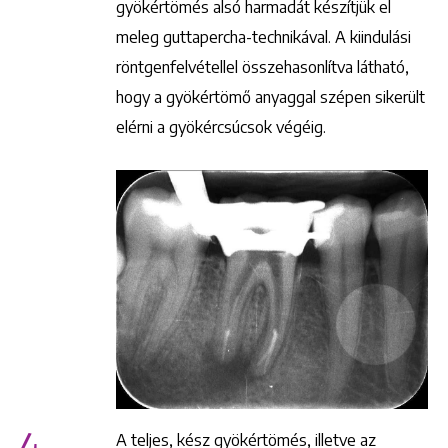
gyökértömés alsó harmadát készítjük el
meleg guttapercha-technikával. A kiindulási
röntgenfelvétellel összehasonlítva látható,
hogy a gyökértömő anyaggal szépen sikerült
elérni a gyökércsúcsok végéig.
Keresés
+36 1 222 9150
+36 1 222 7250
A teljes, kész gyökértömés, illetve az