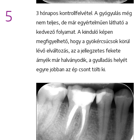
5
3 hónapos kontrollfelvétel. A gyógyulás még
nem teljes, de már egyértelműen látható a
kedvező folyamat. A kiinduló képen
megfigyelhető, hogy a gyökércsúcsok körül
lévő elváltozás, az a jellegzetes fekete
árnyék már halványodik, a gyulladás helyét
egyre jobban az ép csont tölti ki.