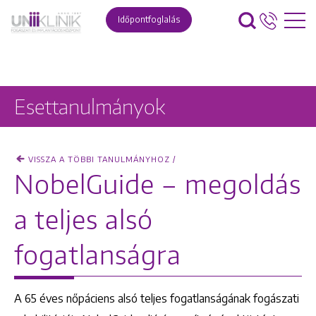
Időpontfoglalás
Esettanulmányok
VISSZA A TÖBBI TANULMÁNYHOZ /
NobelGuide – megoldás
a teljes alsó
fogatlanságra
A 65 éves nőpáciens alsó teljes fogatlanságának fogászati