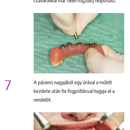
csavarokkal már fixen rögzülő) hídpótlást.
Keresés
7
A páciens nagyjából egy órával a műtét
kezdete után fix fogpótlással hagyja el a
rendelőt.
+36 1 222 9150
+36 1 222 7250
1148 Budapest, Örs vezér tere 2.