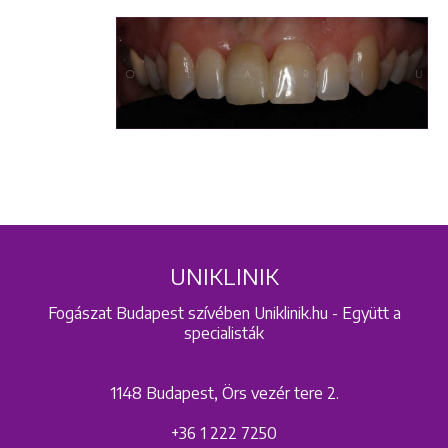
+36 1 222 9150
+36 1 222 7250
1148 Budapest, Örs vezér tere 2.
UNIKLINIK
Fogászat Budapest szívében Uniklinik.hu - Együtt a
specialisták
1148 Budapest, Örs vezér tere 2.
+36 1 222 7250