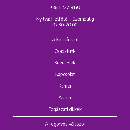
+36 1 222 9150
Nyitva: Hétfőtől - Szombatig
07:30-20:00
A klinikánkról
Csapatunk
Kezelések
Kapcsolat
Karrier
Áraink
Fogászati cikkek
A fogorvos válaszol