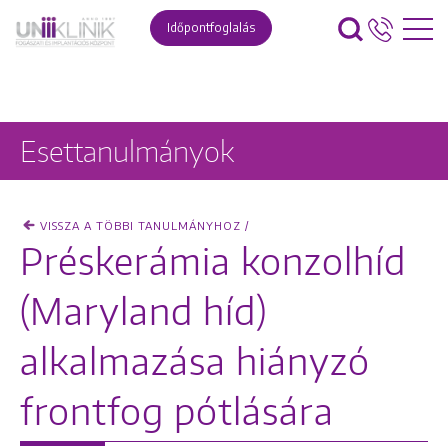
Időpontfoglalás
Esettanulmányok
VISSZA A TÖBBI TANULMÁNYHOZ /
Préskerámia konzolhíd
(Maryland híd)
alkalmazása hiányzó
frontfog pótlására