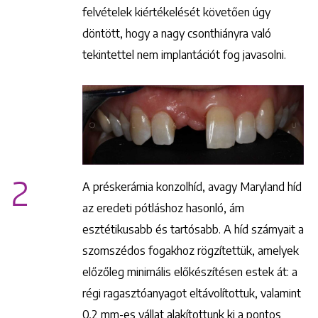
felvételek kiértékelését követően úgy
döntött, hogy a nagy csonthiányra való
tekintettel nem implantációt fog javasolni.
2
A préskerámia konzolhíd, avagy Maryland híd
az eredeti pótláshoz hasonló, ám
esztétikusabb és tartósabb. A híd szárnyait a
szomszédos fogakhoz rögzítettük, amelyek
előzőleg minimális előkészítésen estek át: a
régi ragasztóanyagot eltávolítottuk, valamint
0,2 mm-es vállat alakítottunk ki a pontos