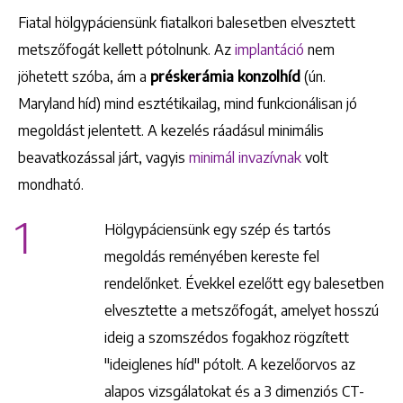
Fiatal hölgypáciensünk fiatalkori balesetben elvesztett
metszőfogát kellett pótolnunk. Az
implantáció
nem
jöhetett szóba, ám a
préskerámia konzolhíd
(ún.
Maryland híd) mind esztétikailag, mind funkcionálisan jó
megoldást jelentett. A kezelés ráadásul minimális
beavatkozással járt, vagyis
minimál invazívnak
volt
mondható.
1
Hölgypáciensünk egy szép és tartós
megoldás reményében kereste fel
rendelőnket. Évekkel ezelőtt egy balesetben
elvesztette a metszőfogát, amelyet hosszú
ideig a szomszédos fogakhoz rögzített
"ideiglenes híd" pótolt. A kezelőorvos az
alapos vizsgálatokat és a 3 dimenziós CT-