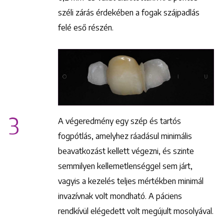
széli zárás érdekében a fogak szájpadlás
felé eső részén.
3
A végeredmény egy szép és tartós
fogpótlás, amelyhez ráadásul minimális
Keresés
beavatkozást kellett végezni, és szinte
semmilyen kellemetlenséggel sem járt,
vagyis a kezelés teljes mértékben minimál
invazívnak volt mondható. A páciens
rendkívül elégedett volt megújult mosolyával.