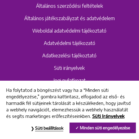
Általános szerződési feltételek
Általános játékszabályzat és adatvédelem
Weboldal adatvédelmi tájékoztató
Adatvédelmi tájékozató
Adatkezelési tájékoztató
Süti irányelvek
Jogi nyilatkozat
Ha folytatod a böngészést vagy ha a “Minden süti
Hangrögzítéshez kapcsolódó adatvédelmi
engedélyezése,” gombra kattintasz, elfogadod az első- és
szabályzat és tájékoztató
harmadik fél sütijeinek tárolását a készülékeden, hogy javítsd
a webhely navigációt, elemezhessük a webhely használatát
és segíts marketinges erőfeszítéseinkben.
Süti Irányelvek
All rights reserved © 2022 Uniklinik Dental and Implant Center
Minden süti engedélyezése
Süti beállítások
Uniklinik Fogászati és Implantációs Központ