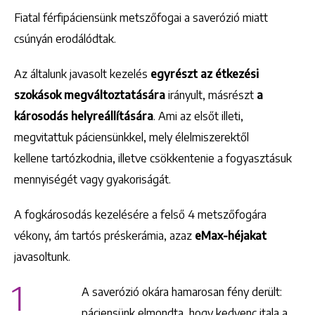
Fiatal férfipáciensünk metszőfogai a saverózió miatt
csúnyán erodálódtak.
Az általunk javasolt kezelés
egyrészt az étkezési
szokások megváltoztatására
irányult, másrészt
a
károsodás helyreállítására
. Ami az elsőt illeti,
megvitattuk páciensünkkel, mely élelmiszerektől
kellene tartózkodnia, illetve csökkentenie a fogyasztásuk
mennyiségét vagy gyakoriságát.
A fogkárosodás kezelésére a felső 4 metszőfogára
vékony, ám tartós préskerámia, azaz
eMax-héjakat
javasoltunk.
1
A saverózió okára hamarosan fény derült:
páciensünk elmondta, hogy kedvenc itala a