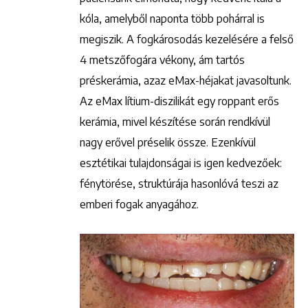
kóla, amelyből naponta több pohárral is
megiszik. A fogkárosodás kezelésére a felső
4 metszőfogára vékony, ám tartós
préskerámia, azaz eMax-héjakat javasoltunk.
Az eMax lítium-diszilikát egy roppant erős
kerámia, mivel készítése során rendkívül
nagy erővel préselik össze. Ezenkívül
esztétikai tulajdonságai is igen kedvezőek:
fénytörése, struktúrája hasonlóvá teszi az
emberi fogak anyagához.