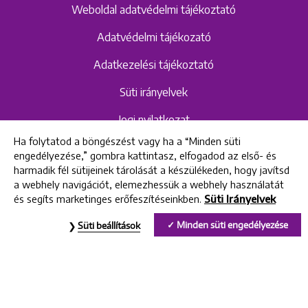
Weboldal adatvédelmi tájékoztató
Adatvédelmi tájékozató
Adatkezelési tájékoztató
Süti irányelvek
Jogi nyilatkozat
Ha folytatod a böngészést vagy ha a “Minden süti
Hangrögzítéshez kapcsolódó adatvédelmi
engedélyezése,” gombra kattintasz, elfogadod az első- és
szabályzat és tájékoztató
harmadik fél sütijeinek tárolását a készülékeden, hogy javítsd
a webhely navigációt, elemezhessük a webhely használatát
és segíts marketinges erőfeszítéseinkben.
Süti Irányelvek
All rights reserved © 2022 Uniklinik Dental and Implant Center
Minden süti engedélyezése
Süti beállítások
Uniklinik Fogászati és Implantációs Központ