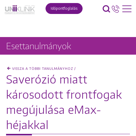
Időpontfoglalás
Esettanulmányok
VISSZA A TÖBBI TANULMÁNYHOZ /
Saverózió miatt
károsodott frontfogak
megújulása eMax-
héjakkal