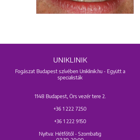
1148 Budapest, Örs vezér tere 2.
UNIKLINIK
Fogászat Budapest szívében Uniklinik.hu - Együtt a
specialisták
1148 Budapest, Örs vezér tere 2.
+36 1 222 7250
+36 1 222 9150
Nyitva: Hétfőtől - Szombatig