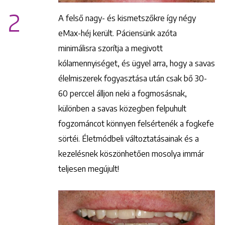
2
A felső nagy- és kismetszőkre így négy
eMax-héj került. Páciensünk azóta
minimálisra szorítja a megivott
kólamennyiséget, és ügyel arra, hogy a savas
élelmiszerek fogyasztása után csak bő 30-
60 perccel álljon neki a fogmosásnak,
különben a savas közegben felpuhult
Keresés
fogzománcot könnyen felsértenék a fogkefe
sörtéi. Életmódbeli változtatásainak és a
kezelésnek köszönhetően mosolya immár
teljesen megújult!
+36 1 222 9150
+36 1 222 7250