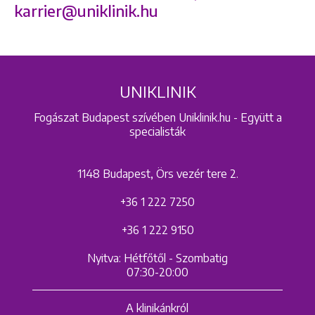
karrier@uniklinik.hu
UNIKLINIK
Fogászat Budapest szívében Uniklinik.hu - Együtt a
specialisták
1148 Budapest, Örs vezér tere 2.
+36 1 222 7250
+36 1 222 9150
Nyitva: Hétfőtől - Szombatig
07:30-20:00
A klinikánkról