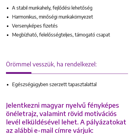
A stabil munkahely, fejlődési lehetőség
Harmonikus, minőségi munkakörnyezet
Versenyképes fizetés
Megbízható, felelősségteljes, támogató csapat
+36 1 222 9150
+36 1 222 7250
1148 Budapest, Örs vezér tere 2.
Örömmel vesszük, ha rendelkezel:
Egészségügyben szerzett tapasztalattal
Jelentkezni magyar nyelvű fényképes
önéletrajz, valamint rövid motivációs
levél elküldésével lehet. A pályázatokat
az alábbi e-mail címre várjuk: