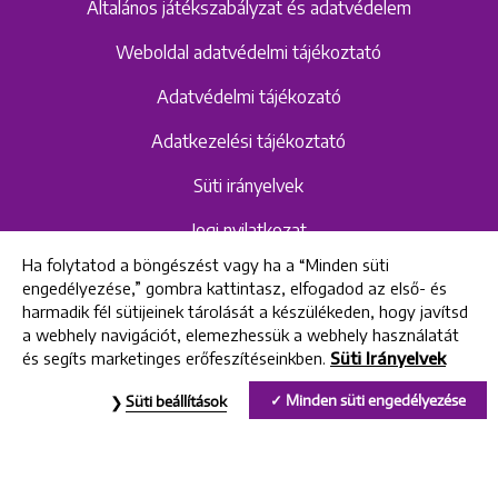
Általános játékszabályzat és adatvédelem
Weboldal adatvédelmi tájékoztató
Adatvédelmi tájékozató
Adatkezelési tájékoztató
Süti irányelvek
Jogi nyilatkozat
Ha folytatod a böngészést vagy ha a “Minden süti
Hangrögzítéshez kapcsolódó adatvédelmi
engedélyezése,” gombra kattintasz, elfogadod az első- és
szabályzat és tájékoztató
harmadik fél sütijeinek tárolását a készülékeden, hogy javítsd
a webhely navigációt, elemezhessük a webhely használatát
és segíts marketinges erőfeszítéseinkben.
Süti Irányelvek
All rights reserved © 2022 Uniklinik Dental and Implant Center
Minden süti engedélyezése
Süti beállítások
Uniklinik Fogászati és Implantációs Központ