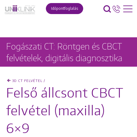
Időpontfoglalás
Fogászati CT: Röntgen és CBCT
felvételek, digitális diagnosztika
3D CT FELVÉTEL /
Felső állcsont CBCT
felvétel (maxilla)
6×9