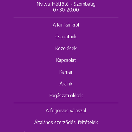
Nyitva: Hétfőtől - Szombatig
Keresés
07:30-20:00
A klinikánkról
Csapatunk
Kezelések
+36 1 222 9150
Kapcsolat
+36 1 222 7250
Karrier
1148 Budapest, Örs vezér tere 2.
Áraink
Fogászati cikkek
A fogorvos válaszol
Általános szerződési feltételek