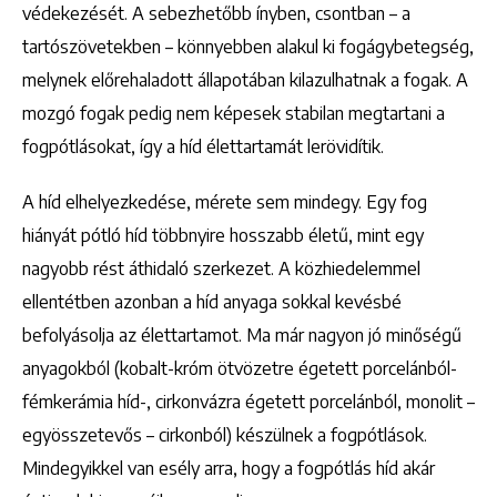
védekezését. A sebezhetőbb ínyben, csontban – a
tartószövetekben – könnyebben alakul ki fogágybetegség,
melynek előrehaladott állapotában kilazulhatnak a fogak. A
mozgó fogak pedig nem képesek stabilan megtartani a
fogpótlásokat, így a híd élettartamát lerövidítik.
A híd elhelyezkedése, mérete sem mindegy. Egy fog
hiányát pótló híd többnyire hosszabb életű, mint egy
nagyobb rést áthidaló szerkezet. A közhiedelemmel
ellentétben azonban a híd anyaga sokkal kevésbé
befolyásolja az élettartamot. Ma már nagyon jó minőségű
anyagokból (kobalt-króm ötvözetre égetett porcelánból-
fémkerámia híd-, cirkonvázra égetett porcelánból, monolit –
egyösszetevős – cirkonból) készülnek a fogpótlások.
Mindegyikkel van esély arra, hogy a fogpótlás híd akár