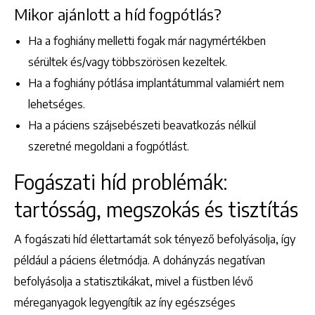
Mikor ajánlott a híd fogpótlás?
Ha a foghiány melletti fogak már nagymértékben
sérültek és/vagy többszörösen kezeltek.
Ha a foghiány pótlása implantátummal valamiért nem
lehetséges.
Ha a páciens szájsebészeti beavatkozás nélkül
szeretné megoldani a fogpótlást.
Fogászati híd problémák:
tartósság, megszokás és tisztítás
A fogászati híd élettartamát sok tényező befolyásolja, így
például a páciens életmódja. A dohányzás negatívan
befolyásolja a statisztikákat, mivel a füstben lévő
méreganyagok legyengítik az íny egészséges