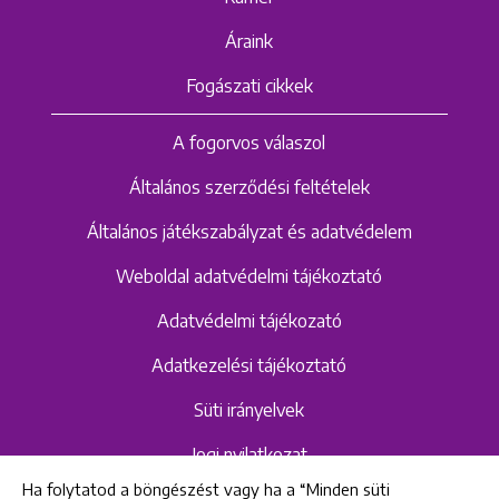
Áraink
Fogászati cikkek
A fogorvos válaszol
Általános szerződési feltételek
Általános játékszabályzat és adatvédelem
Weboldal adatvédelmi tájékoztató
Adatvédelmi tájékozató
Adatkezelési tájékoztató
Süti irányelvek
Jogi nyilatkozat
Ha folytatod a böngészést vagy ha a “Minden süti
Hangrögzítéshez kapcsolódó adatvédelmi