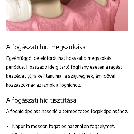
A fogászati híd megszokása
Egyénfüggő, de előfordulhat hosszabb megszokási
periódus. Hosszabb ideig tartó foghiány esetén a rágást,
beszédet „újra kell tanulnia” a szájüregnek, ám idővel
hozzászoknak az izmok a foghídhoz.
A fogászati híd tisztítása
Keresés
A foghíd ápolása hasonló a természetes fogak ápolásához.
Naponta mosson fogat és használjon fogselymet.