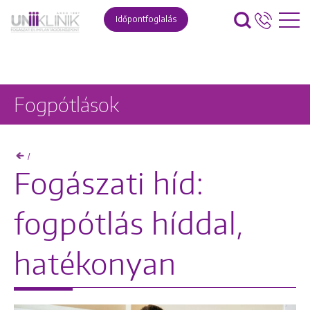
Időpontfoglalás
Fogpótlások
/
Fogászati híd:
fogpótlás híddal,
hatékonyan