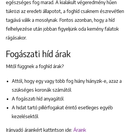
egészséges fog marad. A kialakult végeredmény hűen
tükrözi az eredeti állapotot, a foghíd csaknem észrevétlen
tagjává válik a mosolynak. Fontos azonban, hogy a híd
felhelyezése után jobban figyeljünk oda kemény falatok
rágásakor.
Fogászati híd árak
Mitől függnek a foghíd árak?
Attól, hogy egy vagy több fog hiány hiányzik-e, azaz a
szükséges koronák számától.
A fogászati híd anyagától.
A hidat tartó pillérfogakat érintő esetleges egyéb
kezelésektől.
Irányadó árainkért kattintson ide:
Áraink