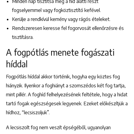
Minden nap tisztítsa meg a híd alatti részt
fogselyemmel vagy fogköztisztító kefével.
Kerülje a rendkívül kemény vagy rágós ételeket.
+36 1 222 9150
Rendszeresen keresse fel fogorvosát ellenőrzésre és
+36 1 222 7250
tisztításra.
1148 Budapest, Örs vezér tere 2.
A fogpótlás menete fogászati
híddal
Fogpótlás híddal akkor történik, hogyha egy köztes fog
hiányzik. Ilyenkor a foghiányt a szomszédos két fog tartja,
mint pillér. A foghíd felhelyezésének feltétele, hogy a hidat
tartó fogak egészségesek legyenek. Ezeket előkészítjük a
hídhoz, “lecsiszoljuk”.
A lecsiszolt fog nem veszít épségéből, ugyanolyan