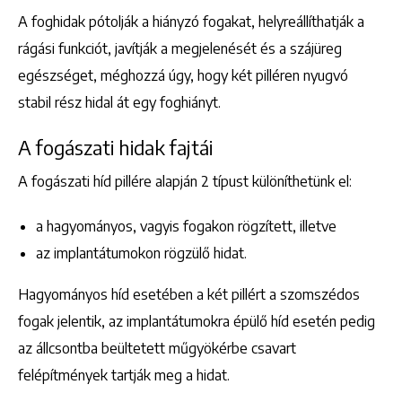
A foghidak pótolják a hiányzó fogakat, helyreállíthatják a
rágási funkciót, javítják a megjelenését és a szájüreg
egészséget, méghozzá úgy, hogy két pilléren nyugvó
stabil rész hidal át egy foghiányt.
A fogászati hidak fajtái
A fogászati híd pillére alapján 2 típust különíthetünk el:
a hagyományos, vagyis fogakon rögzített, illetve
az implantátumokon rögzülő hidat.
Hagyományos híd esetében a két pillért a szomszédos
fogak jelentik, az implantátumokra épülő híd esetén pedig
az állcsontba beültetett műgyökérbe csavart
felépítmények tartják meg a hidat.