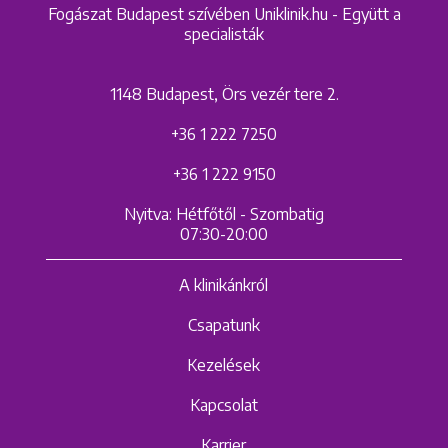
Fogászat Budapest szívében Uniklinik.hu - Együtt a
specialisták
1148 Budapest, Örs vezér tere 2.
+36 1 222 7250
+36 1 222 9150
Nyitva: Hétfőtől - Szombatig
07:30-20:00
A klinikánkról
Csapatunk
Kezelések
Kapcsolat
Karrier