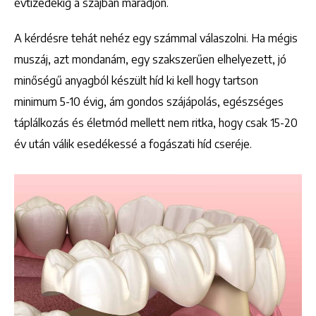
évtizedekig a szájban maradjon.
A kérdésre tehát nehéz egy számmal válaszolni. Ha mégis
muszáj, azt mondanám, egy szakszerűen elhelyezett, jó
minőségű anyagból készült híd ki kell hogy tartson
minimum 5-10 évig, ám gondos szájápolás, egészséges
táplálkozás és életmód mellett nem ritka, hogy csak 15-20
év után válik esedékessé a fogászati híd cseréje.