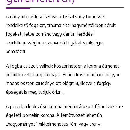
A nagy kiterjedésű szuvasodással vagy töméssel
rendelkező fogakat, trauma által nagymértékben sérült
fogakat illetve zománc vagy dentin fejlődési
rendellenességben szenvedő fogakat szükséges
koronázni.
A fogba csiszolt vállnak köszönhetően a korona átmenet
nélkül követi a fog formáját. Ennek köszönhetően nagyon
magas esztétikai igényeket elégít ki, illetve a fogágy
épségét is meg tudjuk őrizni.
A porcelán leplezésű korona meghatározott fémötvözetre
égetett porcelán korona. A fémötvözet lehet ún.
„hagyományos” nikkelmenetes fém vagy arany.