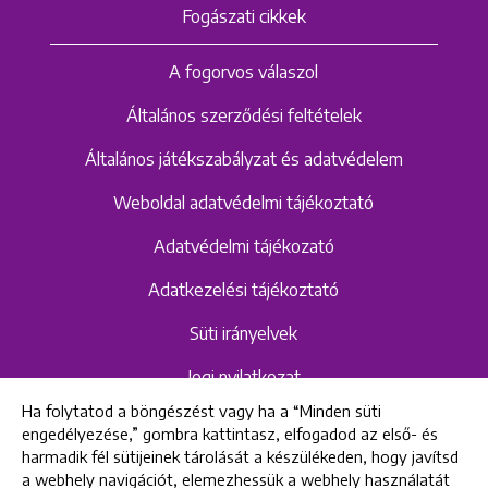
Fogászati cikkek
A fogorvos válaszol
Általános szerződési feltételek
Általános játékszabályzat és adatvédelem
Weboldal adatvédelmi tájékoztató
Adatvédelmi tájékozató
Adatkezelési tájékoztató
Süti irányelvek
Jogi nyilatkozat
Ha folytatod a böngészést vagy ha a “Minden süti
Hangrögzítéshez kapcsolódó adatvédelmi
engedélyezése,” gombra kattintasz, elfogadod az első- és
szabályzat és tájékoztató
harmadik fél sütijeinek tárolását a készülékeden, hogy javítsd
a webhely navigációt, elemezhessük a webhely használatát