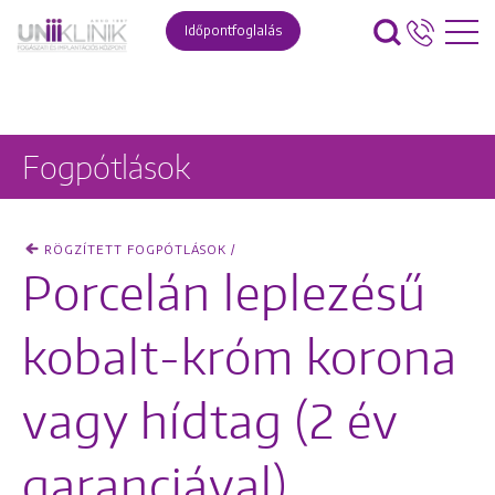
Időpontfoglalás
Fogpótlások
RÖGZÍTETT FOGPÓTLÁSOK /
Porcelán leplezésű
kobalt-króm korona
vagy hídtag (2 év
garanciával)