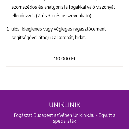
szomszédos és anatgonista fogakkal való viszonyát
ellenőrizzük (2. és 3. ülés összevonható)
ülés: Ideiglenes vagy végleges ragasztócement
Keresés
segítségével átadjuk a koronát, hidat.
110 000 Ft
+36 1 222 9150
+36 1 222 7250
1148 Budapest, Örs vezér tere 2.
UNIKLINIK
Fogászat Budapest szívében Uniklinik.hu - Együtt a
specialisták