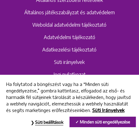
Általános játékszabályzat és adatvédelem
Weboldal adatvédelmi tájékoztató
Adatvédelmi tájékozató
Adatkezelési tájékoztató
Süti irányelvek
Jogi nyilatkozat
Ha folytatod a böngészést vagy ha a “Minden süti
Hangrögzítéshez kapcsolódó adatvédelmi
engedélyezése,” gombra kattintasz, elfogadod az első- és
szabályzat és tájékoztató
harmadik fél sütijeinek tárolását a készülékeden, hogy javítsd
a webhely navigációt, elemezhessük a webhely használatát
és segíts marketinges erőfeszítéseinkben.
Süti Irányelvek
All rights reserved © 2022 Uniklinik Dental and Implant Center
Minden süti engedélyezése
Süti beállítások
Uniklinik Fogászati és Implantációs Központ