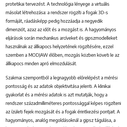
protetikai tervezést. A technológia lényege a virtuális
másolat létrehozása: a rendszer rögzíti a fogak 3D-s
formáját, ráadásképp pedig hozzáadja a negyedik
dimenziót, azaz az időt és a mozgást is. A hagyományos
eljárások során mechanikus arcíveket és gipszmodelleket
használnak az állkapocs helyzetének rögzítésére, ezzel
szemben a MODJAW élőben, mozgás közben követi le az
állkapocs minden apró elmozdulását.
Szakmai szempontból a legnagyobb előrelépést a mérési
pontosság és az adatok objektivitása jelenti. A klinikai
gyakorlat és a mérési adatok is azt mutatják, hogy a
rendszer századmilliméteres pontossággal képes rögzíteni
az ízületi fejek mozgását és a fogak érintkezési pontjait. A
hagyományos, analóg megoldásoknál a gipsz tágulása, a