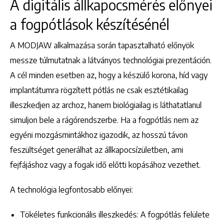
A digitális állkapocsmérés előnyei
a fogpótlások készítésénél
A MODJAW alkalmazása során tapasztalható előnyök
messze túlmutatnak a látványos technológiai prezentáción.
A cél minden esetben az, hogy a készülő korona, híd vagy
implantátumra rögzített pótlás ne csak esztétikailag
illeszkedjen az archoz, hanem biológiailag is láthatatlanul
simuljon bele a rágórendszerbe. Ha a fogpótlás nem az
egyéni mozgásmintákhoz igazodik, az hosszú távon
Keresés
feszültséget generálhat az állkapocsízületben, ami
fejfájáshoz vagy a fogak idő előtti kopásához vezethet.
A technológia legfontosabb előnyei:
Tökéletes funkcionális illeszkedés: A fogpótlás felülete