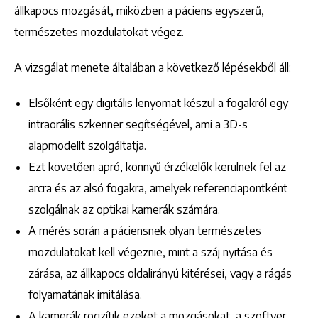
állkapocs mozgását, miközben a páciens egyszerű,
természetes mozdulatokat végez.
A vizsgálat menete általában a következő lépésekből áll:
Elsőként egy digitális lenyomat készül a fogakról egy
intraorális szkenner segítségével, ami a 3D-s
alapmodellt szolgáltatja.
Ezt követően apró, könnyű érzékelők kerülnek fel az
arcra és az alsó fogakra, amelyek referenciapontként
szolgálnak az optikai kamerák számára.
A mérés során a páciensnek olyan természetes
mozdulatokat kell végeznie, mint a száj nyitása és
zárása, az állkapocs oldalirányú kitérései, vagy a rágás
folyamatának imitálása.
A kamerák rögzítik ezeket a mozgásokat, a szoftver