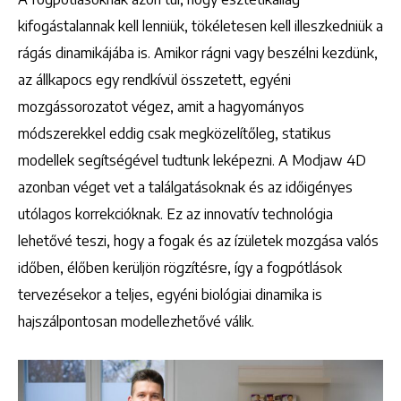
kifogástalannak kell lenniük, tökéletesen kell illeszkedniük a
rágás dinamikájába is. Amikor rágni vagy beszélni kezdünk,
az állkapocs egy rendkívül összetett, egyéni
mozgássorozatot végez, amit a hagyományos
módszerekkel eddig csak megközelítőleg, statikus
modellek segítségével tudtunk leképezni. A Modjaw 4D
azonban véget vet a találgatásoknak és az időigényes
utólagos korrekcióknak. Ez az innovatív technológia
lehetővé teszi, hogy a fogak és az ízületek mozgása valós
időben, élőben kerüljön rögzítésre, így a fogpótlások
tervezésekor a teljes, egyéni biológiai dinamika is
hajszálpontosan modellezhetővé válik.