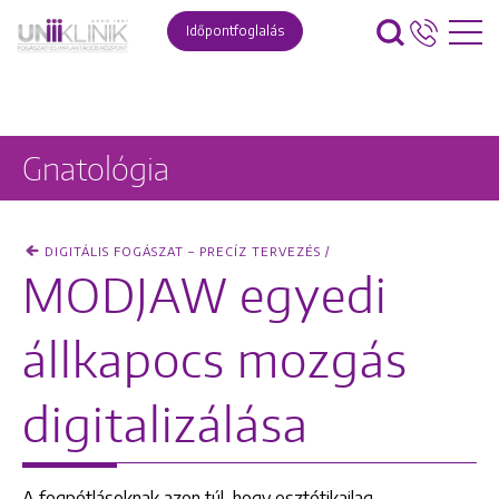
Időpontfoglalás
Gnatológia
DIGITÁLIS FOGÁSZAT – PRECÍZ TERVEZÉS /
MODJAW egyedi
állkapocs mozgás
digitalizálása
A fogpótlásoknak azon túl, hogy esztétikailag