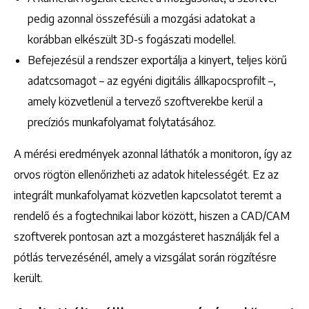
pedig azonnal összefésüli a mozgási adatokat a
korábban elkészült 3D-s fogászati modellel.
Befejezésül a rendszer exportálja a kinyert, teljes körű
adatcsomagot – az egyéni digitális állkapocsprofilt –,
amely közvetlenül a tervező szoftverekbe kerül a
precíziós munkafolyamat folytatásához.
A mérési eredmények azonnal láthatók a monitoron, így az
orvos rögtön ellenőrizheti az adatok hitelességét. Ez az
integrált munkafolyamat közvetlen kapcsolatot teremt a
rendelő és a fogtechnikai labor között, hiszen a CAD/CAM
szoftverek pontosan azt a mozgásteret használják fel a
pótlás tervezésénél, amely a vizsgálat során rögzítésre
került.