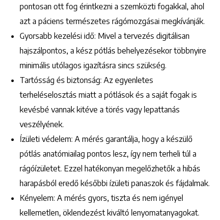
+36 1 222 9150
+36 1 222 7250
pontosan ott fog érintkezni a szemközti fogakkal, ahol
1148 Budapest, Örs vezér tere 2.
azt a páciens természetes rágómozgásai megkívánják.
Gyorsabb kezelési idő: Mivel a tervezés digitálisan
hajszálpontos, a kész pótlás behelyezésekor többnyire
minimális utólagos igazításra sincs szükség.
Tartósság és biztonság: Az egyenletes
terheléselosztás miatt a pótlások és a saját fogak is
kevésbé vannak kitéve a törés vagy lepattanás
veszélyének.
Ízületi védelem: A mérés garantálja, hogy a készülő
pótlás anatómiailag pontos lesz, így nem terheli túl a
rágóízületet. Ezzel hatékonyan megelőzhetők a hibás
harapásból eredő későbbi ízületi panaszok és fájdalmak.
Kényelem: A mérés gyors, tiszta és nem igényel
kellemetlen, öklendezést kiváltó lenyomatanyagokat.