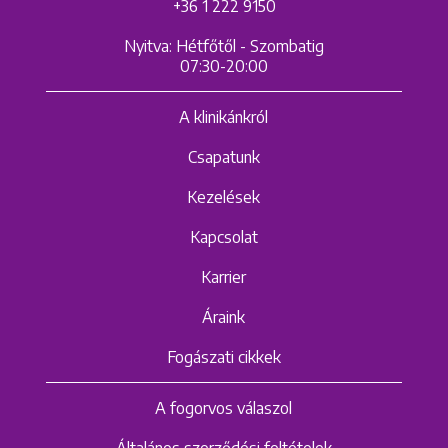
+36 1 222 9150
Nyitva: Hétfőtől - Szombatig
07:30-20:00
A klinikánkról
Csapatunk
Kezelések
Kapcsolat
Karrier
Áraink
Fogászati cikkek
A fogorvos válaszol
Általános szerződési feltételek