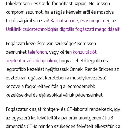
tökéletesen illeszkedő fogpótlást kapjon. Ne kössön
kompromisszumot, ha a rágás kényelméről és mosolya
tartósságáról van szó!
Kattintson ide, és ismerje meg az
Uniklinik csúcstechnológiás digitális fogászati megoldásait!
Fogászati kezelésre van szüksége? Keressen
bennünket
telefonon
, vagy kérjen
konzultációt
bejelentkezési űrlapunkon
, hogy a lehető legjobb és
legprofibb kezelést nyújthassuk Önnek. Rendelőnkben az
esztétikai fogászat keretében a mosolytervezéstől
kezdve a fogkő-eltávolításig a legmodernebb
kezelésekkel és eljárásokkal várjuk pácienseinket.
Fogászatunk saját röntgen- és CT-laborral rendelkezik, így
az egyszerű kisfelvételtől a panorámaröntgenen át a 3
dimenziós CT-ig minden szükséges felvételt elkészítünk a