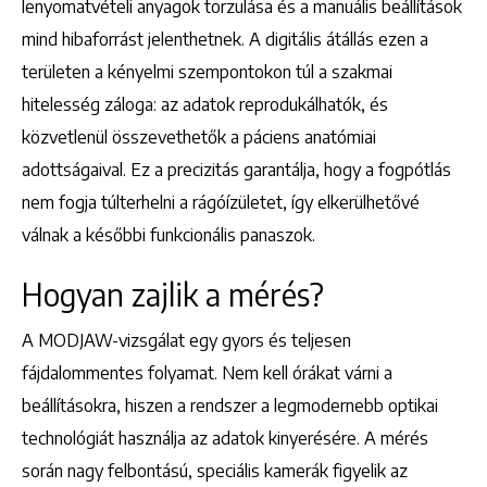
lenyomatvételi anyagok torzulása és a manuális beállítások
mind hibaforrást jelenthetnek. A digitális átállás ezen a
területen a kényelmi szempontokon túl a szakmai
hitelesség záloga: az adatok reprodukálhatók, és
közvetlenül összevethetők a páciens anatómiai
adottságaival. Ez a precizitás garantálja, hogy a fogpótlás
nem fogja túlterhelni a rágóízületet, így elkerülhetővé
válnak a későbbi funkcionális panaszok.
Hogyan zajlik a mérés?
A MODJAW-vizsgálat egy gyors és teljesen
fájdalommentes folyamat. Nem kell órákat várni a
beállításokra, hiszen a rendszer a legmodernebb optikai
technológiát használja az adatok kinyerésére. A mérés
során nagy felbontású, speciális kamerák figyelik az