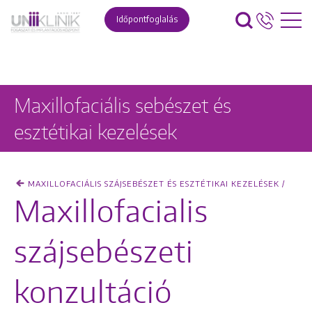
Időpontfoglalás
Maxillofaciális sebészet és
esztétikai kezelések
MAXILLOFACIÁLIS SZÁJSEBÉSZET ÉS ESZTÉTIKAI KEZELÉSEK /
Maxillofacialis
szájsebészeti
konzultáció