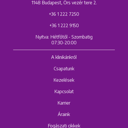
1148 Budapest, Örs vezér tere 2.
+36 1 222 7250
+36 1 222 9150
Keresés
Nyitva: Hétfőtől - Szombatig
07:30-20:00
A klinikánkról
Csapatunk
+36 1 222 9150
+36 1 222 7250
Kezelések
1148 Budapest, Örs vezér tere 2.
Kapcsolat
Karrier
Áraink
Fogászati cikkek