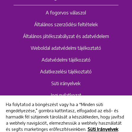
A fogorvos válaszol
Általános szerződési feltételek
Általános játékszabályzat és adatvédelem
Weboldal adatvédelmi tájékoztató
Adatvédelmi tájékozató
Adatkezelési tájékoztató
Süti irányelvek
Jogi nyilatkozat
Ha folytatod a böngészést vagy ha a “Minden süti
Hangrögzítéshez kapcsolódó adatvédelmi
engedélyezése,” gombra kattintasz, elfogadod az első- és
szabályzat és tájékoztató
harmadik fél sütijeinek tárolását a készülékeden, hogy javítsd
a webhely navigációt, elemezhessük a webhely használatát
és segíts marketinges erőfeszítéseinkben.
Süti Irányelvek