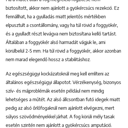
biztosított, akkor nem ajánlott a gyökércsúcs rezekció. Ez
fennállhat, ha a gyulladás miatt jelentős mértékben
elpusztult a csontállomány, vagy ha túl rövid a foggyökér,
és a gyulladt részt levágva nem biztosítana kellő tartást.
Általában a foggyökér alsó harmadát vágjuk le, ami
körülbelül 2-5 mm. Ha túl rövid a foggyökér, akkor azonban
nem marad elegendő hossz a stabilitáshoz.
Az egészségügyi kockázatoknál meg kell említeni az
általános egészségügyi állapotot. Vérzékenység, bizonyos
szív- és májproblémák esetén például nem mindig
lehetséges a műtét. Az alsó állcsontban futó idegek miatt
pedig az alsó őrlőfogaknál nem ajánlott elvégezni, mert
súlyos szövődményekkel járhat. A fog körüli mély tasak
esetén szintén nem ajánlott a gyökércsúcs amputáció.