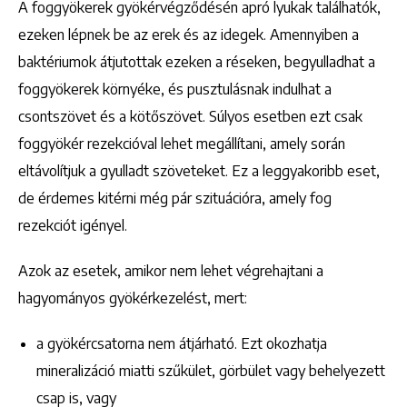
A foggyökerek gyökérvégződésén apró lyukak találhatók,
ezeken lépnek be az erek és az idegek. Amennyiben a
baktériumok átjutottak ezeken a réseken, begyulladhat a
foggyökerek környéke, és pusztulásnak indulhat a
csontszövet és a kötőszövet. Súlyos esetben ezt csak
foggyökér rezekcióval lehet megállítani, amely során
eltávolítjuk a gyulladt szöveteket. Ez a leggyakoribb eset,
de érdemes kitérni még pár szituációra, amely fog
rezekciót igényel.
Azok az esetek, amikor nem lehet végrehajtani a
hagyományos gyökérkezelést, mert:
a gyökércsatorna nem átjárható. Ezt okozhatja
mineralizáció miatti szűkület, görbület vagy behelyezett
csap is, vagy