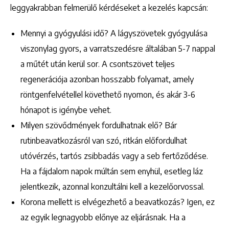
leggyakrabban felmerülő kérdéseket a kezelés kapcsán:
Mennyi a gyógyulási idő? A lágyszövetek gyógyulása
viszonylag gyors, a varratszedésre általában 5-7 nappal
a műtét után kerül sor. A csontszövet teljes
regenerációja azonban hosszabb folyamat, amely
röntgenfelvétellel követhető nyomon, és akár 3-6
hónapot is igénybe vehet.
Milyen szövődmények fordulhatnak elő? Bár
rutinbeavatkozásról van szó, ritkán előfordulhat
utóvérzés, tartós zsibbadás vagy a seb fertőződése.
Ha a fájdalom napok múltán sem enyhül, esetleg láz
jelentkezik, azonnal konzultálni kell a kezelőorvossal.
Korona mellett is elvégezhető a beavatkozás? Igen, ez
az egyik legnagyobb előnye az eljárásnak. Ha a