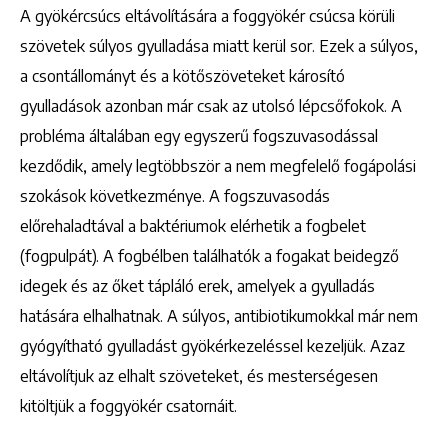
A gyökércsúcs eltávolítására a foggyökér csúcsa körüli
szövetek súlyos gyulladása miatt kerül sor. Ezek a súlyos,
a csontállományt és a kötőszöveteket károsító
gyulladások azonban már csak az utolsó lépcsőfokok. A
probléma általában egy egyszerű fogszuvasodással
kezdődik, amely legtöbbször a nem megfelelő fogápolási
szokások következménye. A fogszuvasodás
előrehaladtával a baktériumok elérhetik a fogbelet
(fogpulpát). A fogbélben találhatók a fogakat beidegző
idegek és az őket tápláló erek, amelyek a gyulladás
hatására elhalhatnak. A súlyos, antibiotikumokkal már nem
gyógyítható gyulladást gyökérkezeléssel kezeljük. Azaz
eltávolítjuk az elhalt szöveteket, és mesterségesen
kitöltjük a foggyökér csatornáit.