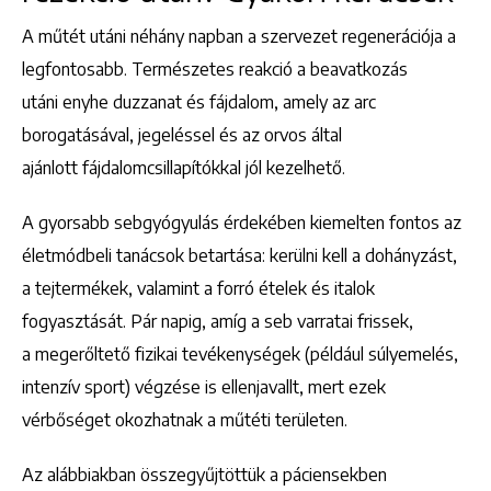
A műtét utáni néhány napban a szervezet regenerációja a
legfontosabb. Természetes reakció a beavatkozás
utáni enyhe duzzanat és fájdalom, amely az arc
borogatásával, jegeléssel és az orvos által
ajánlott fájdalomcsillapítókkal jól kezelhető.
A gyorsabb sebgyógyulás érdekében kiemelten fontos az
életmódbeli tanácsok betartása: kerülni kell a dohányzást,
a tejtermékek, valamint a forró ételek és italok
fogyasztását. Pár napig, amíg a seb varratai frissek,
a megerőltető fizikai tevékenységek (például súlyemelés,
intenzív sport) végzése is ellenjavallt, mert ezek
vérbőséget okozhatnak a műtéti területen.
Az alábbiakban összegyűjtöttük a páciensekben