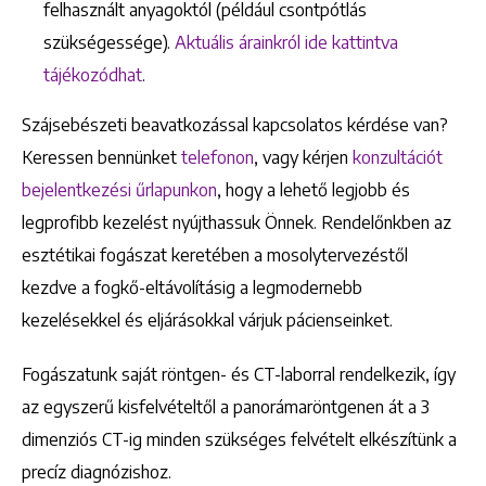
felhasznált anyagoktól (például csontpótlás
szükségessége).
Aktuális árainkról ide kattintva
tájékozódhat
.
Szájsebészeti beavatkozással kapcsolatos kérdése van?
Keressen bennünket
telefonon
, vagy kérjen
konzultációt
bejelentkezési űrlapunkon
, hogy a lehető legjobb és
legprofibb kezelést nyújthassuk Önnek. Rendelőnkben az
esztétikai fogászat keretében a mosolytervezéstől
kezdve a fogkő-eltávolításig a legmodernebb
kezelésekkel és eljárásokkal várjuk pácienseinket.
Fogászatunk saját röntgen- és CT-laborral rendelkezik, így
az egyszerű kisfelvételtől a panorámaröntgenen át a 3
dimenziós CT-ig minden szükséges felvételt elkészítünk a
precíz diagnózishoz.