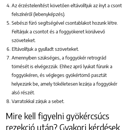
Az érzéstelenítést követően eltávolítjuk az ínyt a csont
1148 Budapest, Örs vezér tere 2.
felszínéről (lebenyképzés).
Sebészi fúró segítségével csontablakot hozunk létre.
Feltárjuk a csontot és a foggyökeret körülvevő
szöveteket.
Eltávolítjuk a gyulladt szöveteket.
Amennyiben szükséges, a foggyökér retrográd
tömését is elvégezzük. Ehhez apró lyukat fúrunk a
foggyökéren, és végleges gyökértömő pasztát
helyezünk be, amely tökéletesen lezárja a foggyökér
alsó részét.
Varratokkal zárjuk a sebet.
Mire kell figyelni gyökércsúcs
rezekció után? Gyakori kérdések