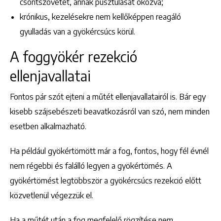
csontszövetet, annak pusztulását okozva;
krónikus, kezelésekre nem kellőképpen reagáló
gyulladás van a gyökércsúcs körül.
A foggyökér rezekció
ellenjavallatai
Fontos pár szót ejteni a műtét ellenjavallatairól is. Bár egy
kisebb szájsebészeti beavatkozásról van szó, nem minden
esetben alkalmazható.
Ha például gyökértömött már a fog, fontos, hogy fél évnél
nem régebbi és falálló legyen a gyökértömés. A
gyökértömést legtöbbször a gyökércsúcs rezekció előtt
közvetlenül végezzük el.
Ha a műtét után a fog megfelelő rögzítése nem