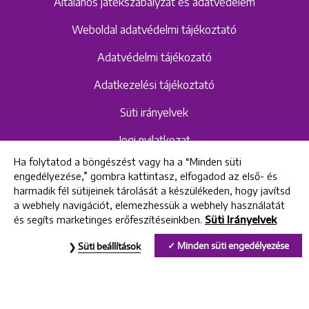
Általános játékszabályzat és adatvédelem
Weboldal adatvédelmi tájékoztató
Adatvédelmi tájékozató
Adatkezelési tájékoztató
Süti irányelvek
Jogi nyilatkozat
Ha folytatod a böngészést vagy ha a “Minden süti
Hangrögzítéshez kapcsolódó adatvédelmi
engedélyezése,” gombra kattintasz, elfogadod az első- és
szabályzat és tájékoztató
harmadik fél sütijeinek tárolását a készülékeden, hogy javítsd
a webhely navigációt, elemezhessük a webhely használatát
és segíts marketinges erőfeszítéseinkben.
Süti Irányelvek
All rights reserved © 2022 Uniklinik Dental and Implant Center
Minden süti engedélyezése
Süti beállítások
Uniklinik Fogászati és Implantációs Központ