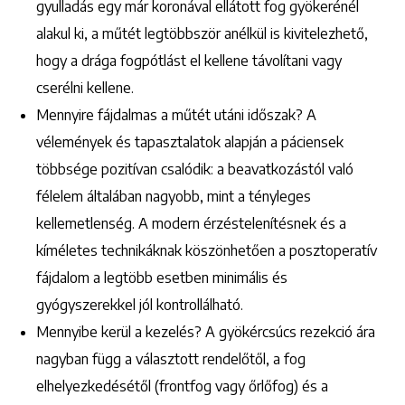
gyulladás egy már koronával ellátott fog gyökerénél
alakul ki, a műtét legtöbbször anélkül is kivitelezhető,
hogy a drága fogpótlást el kellene távolítani vagy
cserélni kellene.
Mennyire fájdalmas a műtét utáni időszak? A
vélemények és tapasztalatok alapján a páciensek
többsége pozitívan csalódik: a beavatkozástól való
félelem általában nagyobb, mint a tényleges
kellemetlenség. A modern érzéstelenítésnek és a
kíméletes technikáknak köszönhetően a posztoperatív
fájdalom a legtöbb esetben minimális és
gyógyszerekkel jól kontrollálható.
Mennyibe kerül a kezelés? A gyökércsúcs rezekció ára
nagyban függ a választott rendelőtől, a fog
elhelyezkedésétől (frontfog vagy őrlőfog) és a