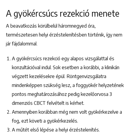
A gyökércsúcs rezekció menete
A beavatkozás körülbelül háromnegyed óra,
természetesen helyi érzéstelenítésben történik, így nem
jár fájdalommal.
A gyökércsúcs rezekció egy alapos vizsgálattal és
konzultációval indul. Sok esetben a korábbi, a klinikán
Keresés
végzett kezelésekre épül. Röntgenvizsgálatra
mindenképpen szükség lesz, a foggyökér helyzetének
pontos meghatározásához pedig kezelőorvosa 3
dimenziós CBCT felvételt is kérhet.
Amennyiben korábban még nem volt gyökérkezelve a
fog, ezt követi a gyökérkezelés.
+36 1 222 9150
A műtét első lépése a helyi érzéstelenítés.
+36 1 222 7250