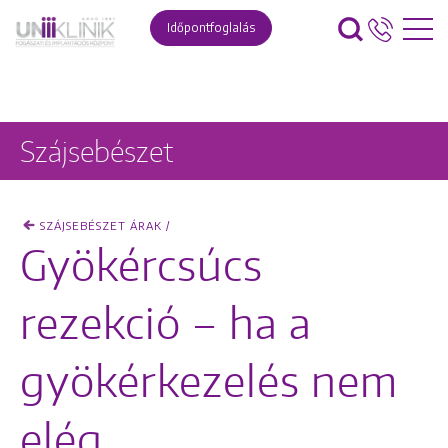
Időpontfoglalás
Szájsebészet
SZÁJSEBÉSZET ÁRAK /
Gyökércsúcs
rezekció – ha a
gyökérkezelés nem
elég