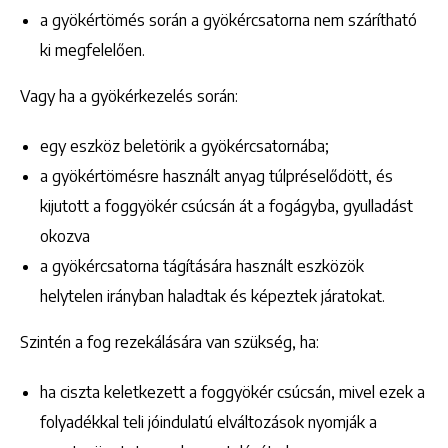
a gyökértömés során a gyökércsatorna nem szárítható
ki megfelelően.
Vagy ha a gyökérkezelés során:
egy eszköz beletörik a gyökércsatornába;
a gyökértömésre használt anyag túlpréselődött, és
kijutott a foggyökér csúcsán át a fogágyba, gyulladást
okozva
a gyökércsatorna tágítására használt eszközök
helytelen irányban haladtak és képeztek járatokat.
Szintén a fog rezekálására van szükség, ha:
ha ciszta keletkezett a foggyökér csúcsán, mivel ezek a
folyadékkal teli jóindulatú elváltozások nyomják a