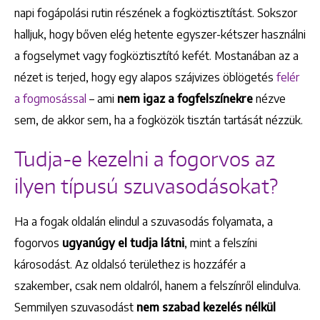
napi fogápolási rutin részének a fogköztisztítást. Sokszor
halljuk, hogy bőven elég hetente egyszer-kétszer használni
a fogselymet vagy fogköztisztító kefét. Mostanában az a
nézet is terjed, hogy egy alapos szájvizes öblögetés
felér
a fogmosással
– ami
nem igaz a fogfelszínekre
nézve
sem, de akkor sem, ha a fogközök tisztán tartását nézzük.
Tudja-e kezelni a fogorvos az
ilyen típusú szuvasodásokat?
Ha a fogak oldalán elindul a szuvasodás folyamata, a
fogorvos
ugyanúgy el tudja látni
, mint a felszíni
károsodást. Az oldalsó területhez is hozzáfér a
szakember, csak nem oldalról, hanem a felszínről elindulva.
Semmilyen szuvasodást
nem szabad kezelés nélkül