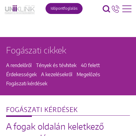
Időpontfoglalás
Fogászati cikkek
A rendelőről
Tények és tévhitek
40 felett
Érdekességek
A kezelésekről
Megelőzés
Fogászati kérdések
FOGÁSZATI KÉRDÉSEK
A fogak oldalán keletkező