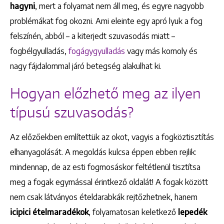
hagyni
, mert a folyamat nem áll meg, és egyre nagyobb
problémákat fog okozni. Ami eleinte egy apró lyuk a fog
felszínén, abból – a kiterjedt szuvasodás miatt –
fogbélgyulladás,
fogágygyulladás
vagy más komoly és
nagy fájdalommal járó betegség alakulhat ki.
Hogyan előzhető meg az ilyen
típusú szuvasodás?
Az előzőekben említettük az okot, vagyis a fogköztisztítás
elhanyagolását. A megoldás kulcsa éppen ebben rejlik:
mindennap, de az esti fogmosáskor feltétlenül tisztítsa
meg a fogak egymással érintkező oldalát! A fogak között
nem csak látványos ételdarabkák rejtőzhetnek, hanem
Keresés
icipici ételmaradékok
, folyamatosan keletkező
lepedék