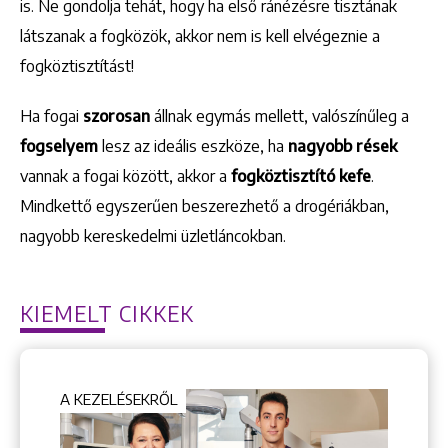
is. Ne gondolja tehát, hogy ha első ránézésre tisztának
látszanak a fogközök, akkor nem is kell elvégeznie a
fogköztisztítást!
Ha fogai
szorosan
állnak egymás mellett, valószínűleg a
+36 1 222 9150
+36 1 222 7250
fogselyem
lesz az ideális eszköze, ha
nagyobb rések
1148 Budapest, Örs vezér tere 2.
vannak a fogai között, akkor a
fogköztisztító kefe
.
Mindkettő egyszerűen beszerezhető a drogériákban,
nagyobb kereskedelmi üzletláncokban.
KIEMELT CIKKEK
A KEZELÉSEKRŐL