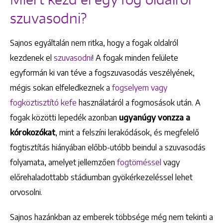
szuvasodni?
Sajnos egyáltalán nem ritka, hogy a fogak oldalról
kezdenek el
szuvasodni
! A fogak minden felülete
egyformán ki van téve a fogszuvasodás veszélyének,
mégis sokan elfeledkeznek a
fogselyem vagy
fogköztisztító kefe
használatáról a fogmosások után. A
fogak közötti lepedék azonban
ugyanúgy vonzza a
kórokozókat
, mint a felszíni lerakódások, és megfelelő
fogtisztítás hiányában előbb-utóbb beindul a szuvasodás
folyamata, amelyet jellemzően
fogtöméssel
vagy
előrehaladottabb stádiumban gyökérkezeléssel lehet
orvosolni.
Sajnos hazánkban az emberek többsége még nem tekinti a