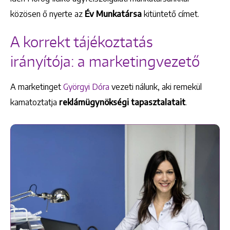
közösen ő nyerte az
Év Munkatársa
kitüntető címet.
A korrekt tájékoztatás
irányítója: a marketingvezető
A marketinget
Györgyi Dóra
vezeti nálunk, aki remekül
kamatoztatja
reklámügynökségi tapasztalatait
.