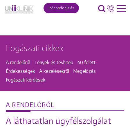
Időpontfoglalás
Fogászati cikkek
A rendelőről
Tények és tévhitek
40 felett
Érdekességek
A kezelésekről
Megelőzés
Fogászati kérdések
A RENDELŐRŐL
A láthatatlan ügyfélszolgálat