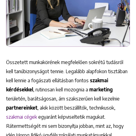
Összetett munkakörének megfelelően sokrétű tudásról
kell tanúbizonyságot tennie. Legalább alapfokon tisztában
kell lennie a fogászati ellátásban fontos
szakmai
kérdésekkel
, rutinosan kell mozognia a
marketing
területén, barátságosan, ám szakszerűen kell kezelnie
partnereinket
, akik között beszállítók, technikusok,
szakmai cégek
egyaránt képviseltetik magukat.
Rátermettségét mi sem bizonyítja jobban, mint az, hogy
idén Horog Ildikó ügyfélszolgálati munkatársunkkal