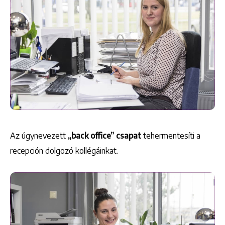
Keresés
Az úgynevezett
„back office” csapat
tehermentesíti a
recepción dolgozó kollégáinkat.
+36 1 222 9150