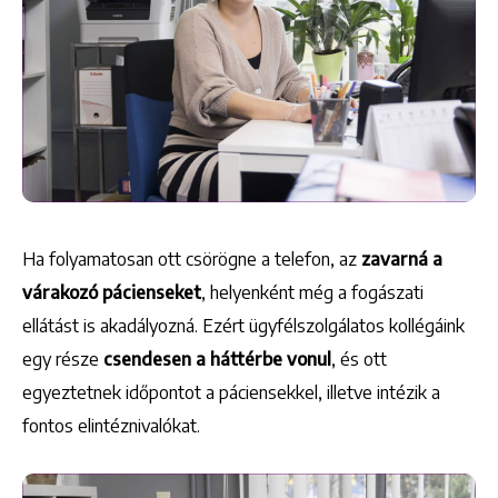
+36 1 222 7250
1148 Budapest, Örs vezér tere 2.
Ha folyamatosan ott csörögne a telefon, az
zavarná a
várakozó pácienseket
, helyenként még a fogászati
ellátást is akadályozná. Ezért ügyfélszolgálatos kollégáink
egy része
csendesen a háttérbe vonul
, és ott
egyeztetnek időpontot a páciensekkel, illetve intézik a
fontos elintéznivalókat.