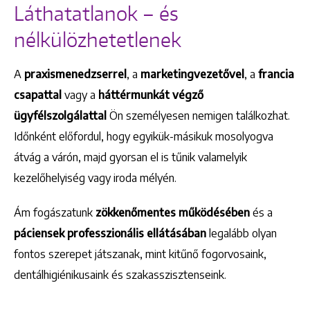
Láthatatlanok – és
nélkülözhetetlenek
A
praxismenedzserrel
, a
marketingvezetővel
, a
francia
csapattal
vagy a
háttérmunkát végző
ügyfélszolgálattal
Ön személyesen nemigen találkozhat.
Időnként előfordul, hogy egyikük-másikuk mosolyogva
átvág a várón, majd gyorsan el is tűnik valamelyik
kezelőhelyiség vagy iroda mélyén.
Ám fogászatunk
zökkenőmentes működésében
és a
páciensek professzionális ellátásában
legalább olyan
fontos szerepet játszanak, mint kitűnő fogorvosaink,
dentálhigiénikusaink és szakasszisztenseink.