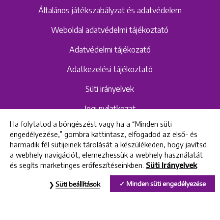
Általános játékszabályzat és adatvédelem
Weboldal adatvédelmi tájékoztató
Adatvédelmi tájékozató
Adatkezelési tájékoztató
Süti irányelvek
Jogi nyilatkozat
Ha folytatod a böngészést vagy ha a “Minden süti
Hangrögzítéshez kapcsolódó adatvédelmi
engedélyezése,” gombra kattintasz, elfogadod az első- és
szabályzat és tájékoztató
harmadik fél sütijeinek tárolását a készülékeden, hogy javítsd
a webhely navigációt, elemezhessük a webhely használatát
és segíts marketinges erőfeszítéseinkben.
Süti Irányelvek
All rights reserved © 2022 Uniklinik Dental and Implant Center
Minden süti engedélyezése
Süti beállítások
Uniklinik Fogászati és Implantációs Központ