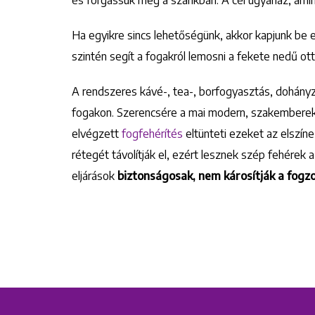
Ha egyikre sincs lehetőségünk, akkor kapjunk be
szintén segít a fogakról lemosni a fekete nedű ot
A rendszeres kávé-, tea-, borfogyasztás, dohány
fogakon. Szerencsére a mai modern, szakemberek e
elvégzett
fogfehérítés
eltünteti ezeket az elszíne
rétegét távolítják el, ezért lesznek szép fehérek 
eljárások
biztonságosak, nem károsítják a fogz