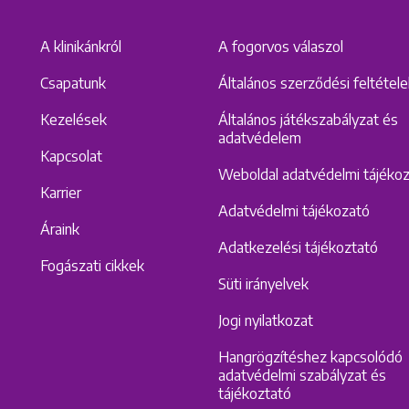
A klinikánkról
A fogorvos válaszol
Csapatunk
Általános szerződési feltétel
Kezelések
Általános játékszabályzat és
adatvédelem
Kapcsolat
Weboldal adatvédelmi tájéko
Karrier
Adatvédelmi tájékozató
Áraink
Adatkezelési tájékoztató
Fogászati cikkek
Süti irányelvek
Jogi nyilatkozat
Hangrögzítéshez kapcsolódó
adatvédelmi szabályzat és
tájékoztató