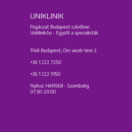
UNIKLINIK
Fogászat Budapest szívében
Uniklinik.hu - Együtt a specialisták
1148 Budapest, Örs vezér tere 2.
+36 1 222 7250
+36 1 222 9150
Nyitva: Hétfőtől - Szombatig
07:30-20:00