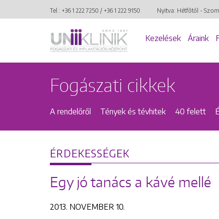
Tel.:
+36 1 222 7250
/
+36 1 222 9150
Nyitva: Hétfőtől - Szo
Kezelések
Áraink
Fogászati cikkek
A rendelőről
Tények és tévhitek
40 felett
ÉRDEKESSÉGEK
Egy jó tanács a kávé mellé
2013. NOVEMBER 10.