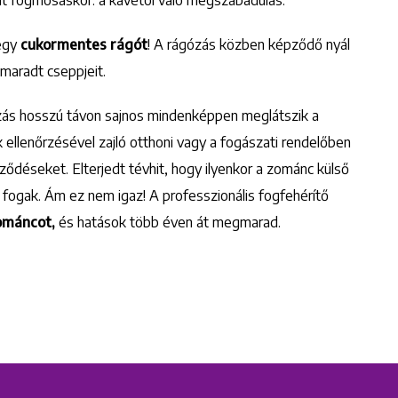
 egy
cukormentes rágót
! A rágózás közben képződő nyál
tmaradt cseppjeit.
zás hosszú távon sajnos mindenképpen meglátszik a
llenőrzésével zajló otthoni vagy a fogászati rendelőben
ződéseket. Elterjedt tévhit, hogy ilyenkor a zománc külső
a fogak. Ám ez nem igaz! A professzionális fogfehérítő
ománcot,
és hatások több éven át megmarad.