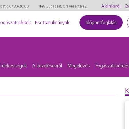
A klinikáról
Cs
mbatig
07:30-20:00
1148 Budapest, Örs vezér tere 2.
Fogászati cikkek
Esettanulmányok
Időpontfoglalás
Érdekességek
A kezelésekről
Megelőzés
Fogászati kérdé
K