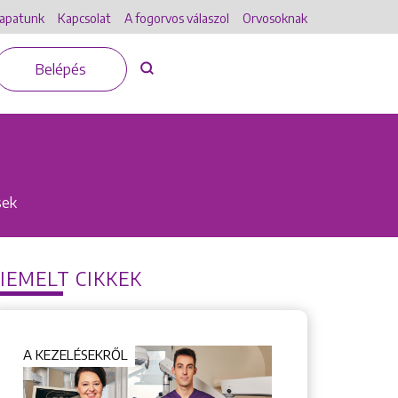
apatunk
Kapcsolat
A fogorvos válaszol
Orvosoknak
Belépés
sek
IEMELT CIKKEK
A KEZELÉSEKRŐL