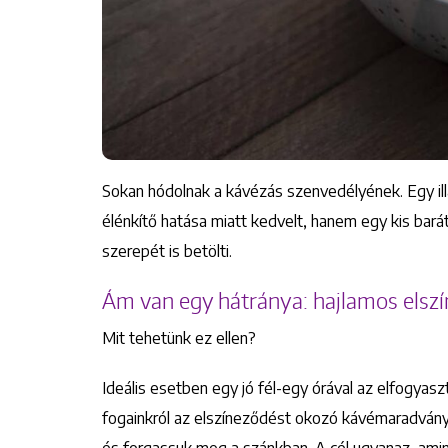
Sokan hódolnak a kávézás szenvedélyének. Egy il
élénkítő hatása miatt kedvelt, hanem egy kis bar
szerepét is betölti.
Ám van egy hátránya: hajlamos elszí
Mit tehetünk ez ellen?
Ideális esetben egy jó fél-egy órával az elfogyas
fogainkról az elszíneződést okozó kávémaradványok
és forgassuk meg a szánkban. A cél ugyanaz, ami