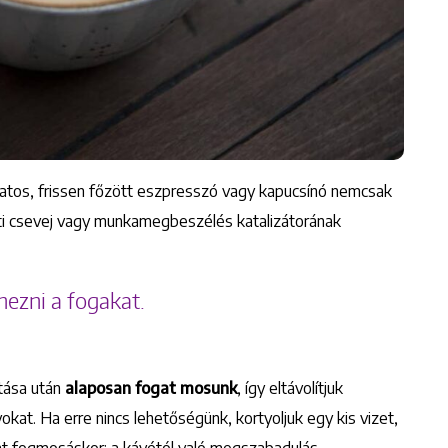
latos, frissen főzött eszpresszó vagy kapucsínó nemcsak
áti csevej vagy munkamegbeszélés katalizátorának
nezni a fogakat.
ztása után
alaposan fogat mosunk
, így eltávolítjuk
Keresés
at. Ha erre nincs lehetőségünk, kortyoljuk egy kis vizet,
nt fogmosáskor: a kávétól való megszabadulás.