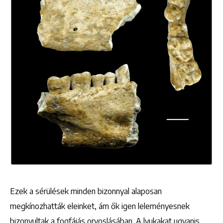
Ezek a sérülések minden bizonnyal alaposan
megkínozhatták eleinket, ám ők igen leleményesnek
bizonyultak a fogfájás orvoslásában. A lyukakat ugyanis