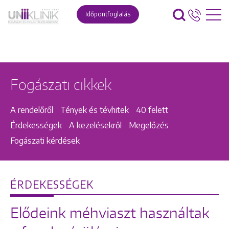
Időpontfoglalás
Fogászati cikkek
A rendelőről
Tények és tévhitek
40 felett
Érdekességek
A kezelésekről
Megelőzés
Fogászati kérdések
ÉRDEKESSÉGEK
Elődeink méhviaszt használtak