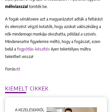
méhviasszal
tömték be.
A fogak sérüléseire azt a magyarázatot adták a feltárást
és elemzést végző kutatók, hogy azokat valószínűleg a
nők mindennapi munkája okozhatta, például a szövés.
Mindenesetre figyelemre méltó, hogy a fogászat, ezen
belül a
fogpótlás-készítés
ilyen tekintélyes múltra
Keresés
tekinthet vissza!
Forrás:
itt
KIEMELT CIKKEK
+36 1 222 9150
+36 1 222 7250
1148 Budapest, Örs vezér tere 2.
A KEZELÉSEKRŐL