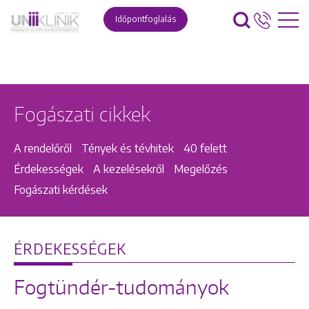
Időpontfoglalás
Fogászati cikkek
A rendelőről
Tények és tévhitek
40 felett
Érdekességek
A kezelésekről
Megelőzés
Fogászati kérdések
ÉRDEKESSÉGEK
Fogtündér-tudományok