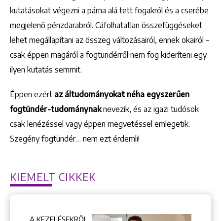
kutatásokat végezni a párna alá tett fogakról és a cserébe
megjelenő pénzdarabról. Cáfolhatatlan összefüggéseket
lehet megállapítani az összeg változásairól, ennek okairól –
csak éppen magáról a fogtündérről nem fog kideríteni egy
ilyen kutatás semmit.
Éppen ezért
az áltudományokat néha egyszerűen
fogtündér-tudománynak
nevezik, és az igazi tudósok
csak lenézéssel vagy éppen megvetéssel emlegetik.
Szegény fogtündér… nem ezt érdemli!
KIEMELT CIKKEK
Keresés
A KEZELÉSEKRŐL