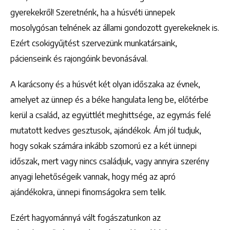
gyerekekről! Szeretnénk, ha a húsvéti ünnepek
mosolygósan telnének az állami gondozott gyerekeknek is.
Ezért csokigyűjtést szervezünk munkatársaink,
pácienseink és rajongóink bevonásával.
A karácsony és a húsvét két olyan időszaka az évnek,
amelyet az ünnep és a béke hangulata leng be, előtérbe
kerül a család, az együttlét meghittsége, az egymás felé
mutatott kedves gesztusok, ajándékok. Ám jól tudjuk,
hogy sokak számára inkább szomorú ez a két ünnepi
időszak, mert vagy nincs családjuk, vagy annyira szerény
anyagi lehetőségeik vannak, hogy még az apró
ajándékokra, ünnepi finomságokra sem telik.
Ezért hagyománnyá vált fogászatunkon az