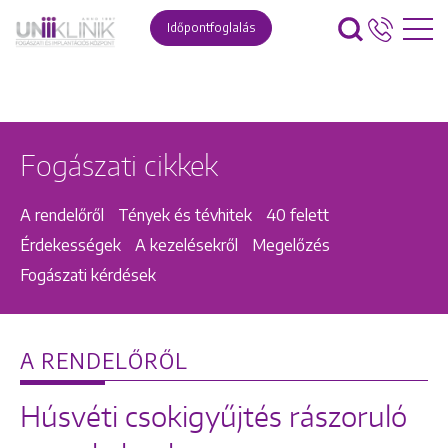
Időpontfoglalás
Fogászati cikkek
A rendelőről
Tények és tévhitek
40 felett
Érdekességek
A kezelésekről
Megelőzés
Fogászati kérdések
A RENDELŐRŐL
Húsvéti csokigyűjtés rászoruló