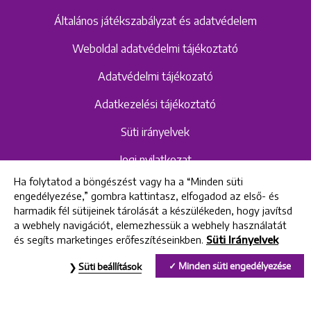
Általános játékszabályzat és adatvédelem
Weboldal adatvédelmi tájékoztató
Adatvédelmi tájékozató
Adatkezelési tájékoztató
Süti irányelvek
Jogi nyilatkozat
Ha folytatod a böngészést vagy ha a “Minden süti
Hangrögzítéshez kapcsolódó adatvédelmi
engedélyezése,” gombra kattintasz, elfogadod az első- és
szabályzat és tájékoztató
harmadik fél sütijeinek tárolását a készülékeden, hogy javítsd
a webhely navigációt, elemezhessük a webhely használatát
és segíts marketinges erőfeszítéseinkben.
Süti Irányelvek
All rights reserved © 2022 Uniklinik Dental and Implant Center
Minden süti engedélyezése
Süti beállítások
Uniklinik Fogászati és Implantációs Központ