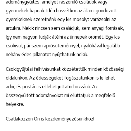
adománygyűjtés, amelyet rászoruló családok vagy
gyermekek kapnak. Idén húsvétkor az állami gondozott
gyerekeknek szeretnénk egy kis mosolyt varázsolni az
arcukra. Nekik nincsen sem családjuk, sem anyagi forrásaik,
így nem nagyon tudják átélni az ünnepek örömét. Egy kis
csokival, pár szem aprósüteménnyel, nyalókával legalább
néhány édes pillanatot nyújthatunk nekik.
Csokigyűjtési felhívásunkat közzétettük minden közösségi
oldalunkon. Az édességeket fogászatunkon is le lehet
adni, és postán is el lehet juttatni hozzánk. Az
összegyűjtött adományokat mi eljuttatjuk a megfelelő
helyekre.
Csatlakozzon Ön is kezdeményezésünkhöz!