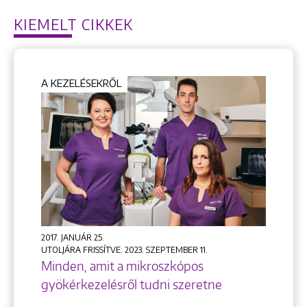
KIEMELT CIKKEK
Keresés
A KEZELÉSEKRŐL
+36 1 222 9150
+36 1 222 7250
1148 Budapest, Örs vezér tere 2.
2017. JANUÁR 25.
UTOLJÁRA FRISSÍTVE: 2023. SZEPTEMBER 11.
Minden, amit a mikroszkópos
gyökérkezelésről tudni szeretne