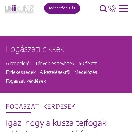
Időpontfoglalás
Fogászati cikkek
A rendelőről
Tények és tévhitek
40 felett
Érdekességek
A kezelésekről
Megelőzés
Fogászati kérdések
FOGÁSZATI KÉRDÉSEK
Igaz, hogy a kusza tejfogak