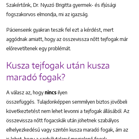
Szakértőnk, Dr. Nyuzó Brigitta gyermek- és ifjúsági
fogszakorvos elmondja, mi az igazság.
Pácienseink gyakran teszik fel ezt a kérdést, mert
aggódnak amiatt, hogy az összevissza nőtt tejfogak már
előrevetítenek egy problémát.
Kusza tejfogak után kusza
maradó fogak?
A válasz az, hogy
nincs
ilyen
összefüggés. Tulajdonképpen semmilyen biztos jövőbeli
következtetést nem lehet levonni a tejfogak állásából. Az
összevissza nőtt fogacskák után jöhetnek szabályos
elhelyezkedésű vagy szintén kusza maradó fogak, ám az
is lehet, hogy a szabálytalanul megjelenő fogak