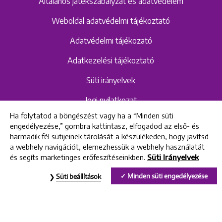
Általános játékszabályzat és adatvédelem
Weboldal adatvédelmi tájékoztató
Adatvédelmi tájékozató
Adatkezelési tájékoztató
Süti irányelvek
Jogi nyilatkozat
Ha folytatod a böngészést vagy ha a “Minden süti
Hangrögzítéshez kapcsolódó adatvédelmi
engedélyezése,” gombra kattintasz, elfogadod az első- és
szabályzat és tájékoztató
harmadik fél sütijeinek tárolását a készülékeden, hogy javítsd
a webhely navigációt, elemezhessük a webhely használatát
és segíts marketinges erőfeszítéseinkben.
Süti Irányelvek
All rights reserved © 2022 Uniklinik Dental and Implant Center
Minden süti engedélyezése
Süti beállítások
Uniklinik Fogászati és Implantációs Központ