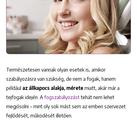
Természetesen vannak olyan esetek is, amikor
Keresés
szabályozásra van szükség, de nem a fogak, hanem
például
az állkapocs alakja, mérete
miatt, akár már a
tejfogak idején. A
fogszabályozást
tehát nem lehet
megjósolni – mint oly sok mást sem az emberi szervezet
fejlődését, működését illetően.
+36 1 222 9150
+36 1 222 7250