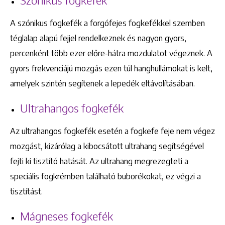
Szónikus fogkefék
A szónikus fogkefék a forgófejes fogkefékkel szemben
téglalap alapú fejjel rendelkeznek és nagyon gyors,
percenként több ezer előre-hátra mozdulatot végeznek. A
gyors frekvenciájú mozgás ezen túl hanghullámokat is kelt,
amelyek szintén segítenek a lepedék eltávolításában.
Ultrahangos fogkefék
Az ultrahangos fogkefék esetén a fogkefe feje nem végez
mozgást, kizárólag a kibocsátott ultrahang segítségével
fejti ki tisztító hatását. Az ultrahang megrezegteti a
speciális fogkrémben található buborékokat, ez végzi a
tisztítást.
Mágneses fogkefék