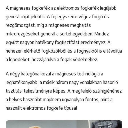
A mágneses fogkefék az elektromos fogkefék legújabb
generációját jelentik. A fej egyszerre végez forgó és
rezgőmozgást, míg a mágneses meghajtás
mikrorezgéseket generál a sörtehegyekben. Mindez
együtt nagyon hatékony fogtisztítást eredményez. A
nehezen elérhető fogközökből és a fognyakról is eltávolítja
a lepedéket, hozzájárulva a fogak védelméhez.
A négy kategória közül a mágneses technológia a
leghatékonyabb, a másik három nagy vonalakban hasonló
tisztítási teljesítményre képes. A megfelelő szájhigiénéhez
a helyes használat majdnem ugyanolyan fontos, mint a
használt elektromos fogkefe típusa!