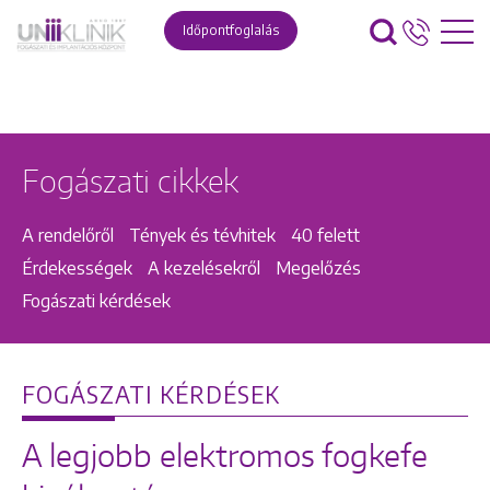
Időpontfoglalás
Fogászati cikkek
A rendelőről
Tények és tévhitek
40 felett
Érdekességek
A kezelésekről
Megelőzés
Fogászati kérdések
FOGÁSZATI KÉRDÉSEK
A legjobb elektromos fogkefe