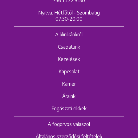
+36 1 222 9150
Nyitva: Hétfőtől - Szombatig
07:30-20:00
A klinikánkról
Csapatunk
Kezelések
Kapcsolat
Karrier
Áraink
Fogászati cikkek
A fogorvos válaszol
Általános szerződési feltételek