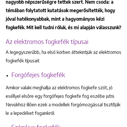
nagyobb népszerűségre tettek szert. Nem csoda: a
témában folytatott kutatások megerősítették, hogy
jóval hatékonyabbak, mint a hagyományos kézi
fogkefék. Mit kell tudni róluk, és mi alapján válasszunk?
Az elektromos fogkefék típusai
A legegyszerűbb, ha első körben áttekintjük az elektromos
fogkefék típusait.
Forgófejes fogkefék
Amikor valaki meghallja az elektromos fogkefe szót, jó
eséllyel elsőre egy forgófejes fogkefe fog eszébe jutni.
Nevükhöz illően ezek a modellek forgómozgással tisztítják
le a lepedéket fogainkról.