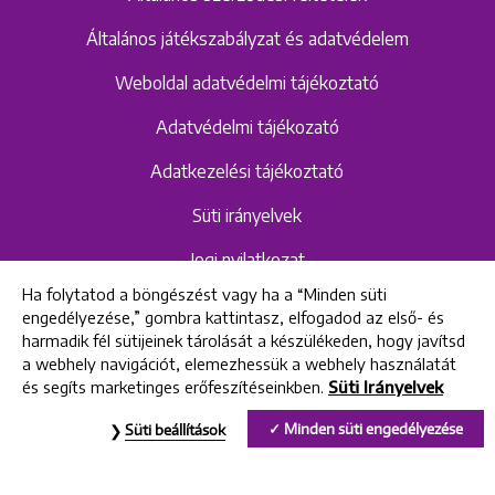
Általános játékszabályzat és adatvédelem
Weboldal adatvédelmi tájékoztató
Adatvédelmi tájékozató
Adatkezelési tájékoztató
Süti irányelvek
Jogi nyilatkozat
Ha folytatod a böngészést vagy ha a “Minden süti
Hangrögzítéshez kapcsolódó adatvédelmi
engedélyezése,” gombra kattintasz, elfogadod az első- és
szabályzat és tájékoztató
harmadik fél sütijeinek tárolását a készülékeden, hogy javítsd
a webhely navigációt, elemezhessük a webhely használatát
és segíts marketinges erőfeszítéseinkben.
Süti Irányelvek
All rights reserved © 2022 Uniklinik Dental and Implant Center
Minden süti engedélyezése
Süti beállítások
Uniklinik Fogászati és Implantációs Központ