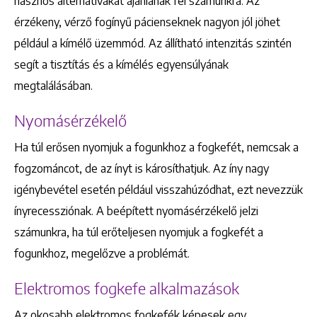
hasznos alternatívákat ajánlanak fel számunkra. Az
érzékeny, vérző fogínyű pácienseknek nagyon jól jöhet
Keresés
például a kímélő üzemmód. Az állítható intenzitás szintén
segít a tisztítás és a kímélés egyensúlyának
megtalálásában.
Nyomásérzékelő
Ha túl erősen nyomjuk a fogunkhoz a fogkefét, nemcsak a
+36 1 222 9150
+36 1 222 7250
fogzománcot, de az ínyt is károsíthatjuk. Az íny nagy
1148 Budapest, Örs vezér tere 2.
igénybevétel esetén például visszahúzódhat, ezt nevezzük
ínyrecessziónak. A beépített nyomásérzékelő jelzi
számunkra, ha túl erőteljesen nyomjuk a fogkefét a
fogunkhoz, megelőzve a problémát.
Elektromos fogkefe alkalmazások
Az okosabb elektromos fogkefék képesek egy