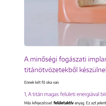
A minőségi fogászati impl
titánötvözetekből készülne
Ennek két fő oka van.
1, A titán magas felületi energiával bí
Más kifejezéssel:
felületaktív
anyag. Ez azt jelen