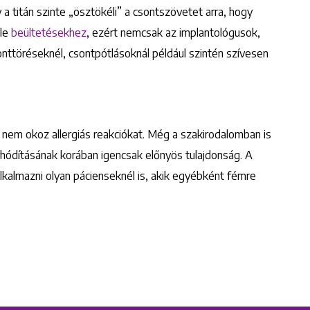
a titán szinte „ösztökéli” a csontszövetet arra, hogy
éle
beültetésekhez
, ezért nemcsak az implantológusok,
nttöréseknél, csontpótlásoknál például szintén szívesen
 nem okoz allergiás reakciókat. Még a szakirodalomban is
térhódításának korában igencsak előnyös tulajdonság. A
lkalmazni olyan pácienseknél is, akik egyébként fémre