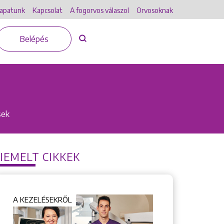
apatunk
Kapcsolat
A fogorvos válaszol
Orvosoknak
Belépés
sek
IEMELT CIKKEK
A KEZELÉSEKRŐL