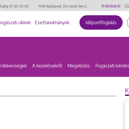
A klinikáról
Cs
mbatig
07:30-20:00
1148 Budapest, Örs vezér tere 2.
Fogászati cikkek
Esettanulmányok
Időpontfoglalás
Érdekességek
A kezelésekről
Megelőzés
Fogászati kérdé
K