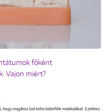
antátumok főként
k. Vajon miért?
r
Keresés
ti, hogy magához tud kötni különféle molekulákat. Ezekhez