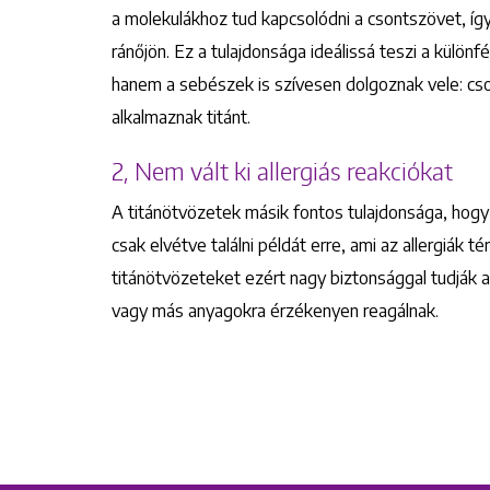
a molekulákhoz tud kapcsolódni a csontszövet, így 
ránőjön. Ez a tulajdonsága ideálissá teszi a különf
hanem a sebészek is szívesen dolgoznak vele: cso
alkalmaznak titánt.
2, Nem vált ki allergiás reakciókat
A titánötvözetek másik fontos tulajdonsága, hogy
csak elvétve találni példát erre, ami az allergiák 
titánötvözeteket ezért nagy biztonsággal tudják a
vagy más anyagokra érzékenyen reagálnak.