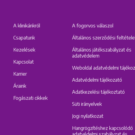
A klinikánkról
A fogorvos válaszol
Csapatunk
Általános szerződési feltétel
Kezelések
Általános játékszabályzat és
adatvédelem
Kapcsolat
Weboldal adatvédelmi tájéko
Karrier
Adatvédelmi tájékozató
Áraink
Adatkezelési tájékoztató
Fogászati cikkek
Süti irányelvek
Jogi nyilatkozat
Hangrögzítéshez kapcsolódó
adatvédelmi szabályzat és