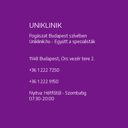
UNIKLINIK
Fogászat Budapest szívében
Uniklinik.hu - Együtt a specialisták
1148 Budapest, Örs vezér tere 2.
+36 1 222 7250
+36 1 222 9150
Nyitva: Hétfőtől - Szombatig
07:30-20:00