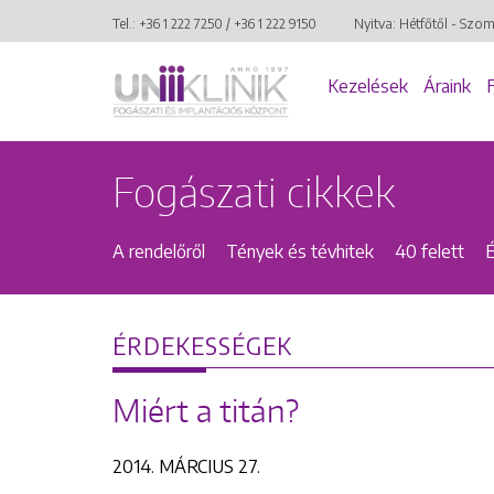
Tel.:
+36 1 222 7250
/
+36 1 222 9150
Nyitva: Hétfőtől - Szo
Kezelések
Áraink
Fogászati cikkek
A rendelőről
Tények és tévhitek
40 felett
ÉRDEKESSÉGEK
Miért a titán?
2014. MÁRCIUS 27.