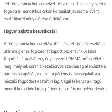
két fémkerámia korona helyett és a mellettük elhelyezkedő
fogakra is monolitikus cirkón koronákat javasolt a kívánt
esztétikai élmény elérése érdekében.
Hogyan zajlott a beavatkozás?
A fém kerámia korona eltávolítása és két fog előkészítése
után ideiglenes fogkoronát kapott páciensünk. A kész
fogpótlás átadását egy úgynevezett PMMA próba előzte
meg, melynek során a kezelőorvos szakmailag ellenőrizte a
páciens harapását, valamint a páciens is jóváhagyhatta a
készülő fogpótlást esztétikailag. Végül felkerült a 4 tagú
monolitikus cirkón híd, a páciens maximális megelégedésére.
Keresés