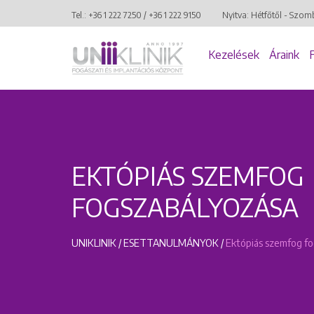
Tel.:
+36 1 222 7250
/
+36 1 222 9150
Nyitva: Hétfőtől - Szom
Kezelések
Áraink
EKTÓPIÁS SZEMFOG
FOGSZABÁLYOZÁSA
UNIKLINIK
/
ESETTANULMÁNYOK
/
Ektópiás szemfog f