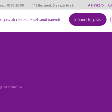
A klinikáról
Cs
batig
07:30-20:00
1148 Budapest, Örs vezér tere 2.
Fogászati cikkek
Esettanulmányok
Időpontfoglalás
ogszabályozása