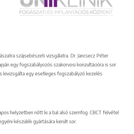
ászatra szájsebészeti vizsgálatra. Dr. Jancsecz Péter
apján egy fogszabályozós szakorvosi konzultációra is sor
os kivizsgálta egy esetleges fogszabályzó kezelés
Keresés
pos helyzetben nőtt ki a bal alsó szemfog. CBCT felvétel
egyéni készülék gyártására került sor.