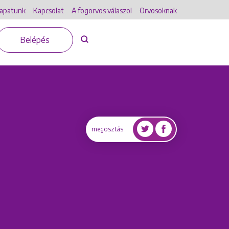
apatunk
Kapcsolat
A fogorvos válaszol
Orvosoknak
Belépés
megosztás