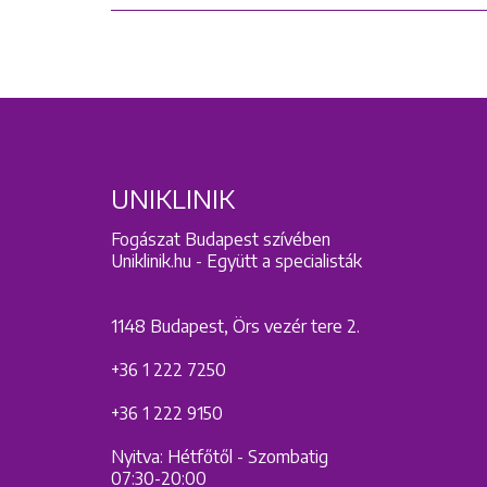
UNIKLINIK
Fogászat Budapest szívében
Uniklinik.hu - Együtt a specialisták
1148 Budapest, Örs vezér tere 2.
+36 1 222 7250
+36 1 222 9150
Nyitva: Hétfőtől - Szombatig
07:30-20:00