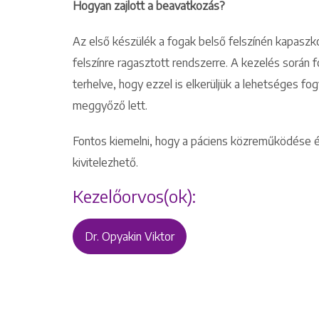
Hogyan zajlott a beavatkozás?
Az első készülék a fogak belső felszínén kapasz
felszínre ragasztott rendszerre. A kezelés során 
terhelve, hogy ezzel is elkerüljük a lehetséges f
meggyőző lett.
Fontos kiemelni, hogy a páciens közreműködése é
kivitelezhető.
Kezelőorvos(ok):
Dr. Opyakin Viktor