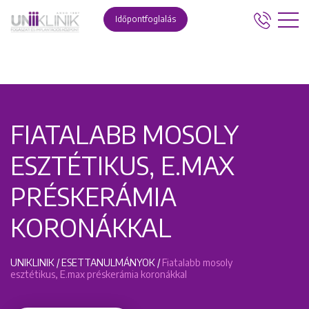
Időpontfoglalás
FIATALABB MOSOLY
ESZTÉTIKUS, E.MAX
PRÉSKERÁMIA
KORONÁKKAL
UNIKLINIK
/
ESETTANULMÁNYOK
/
Fiatalabb mosoly
esztétikus, E.max préskerámia koronákkal