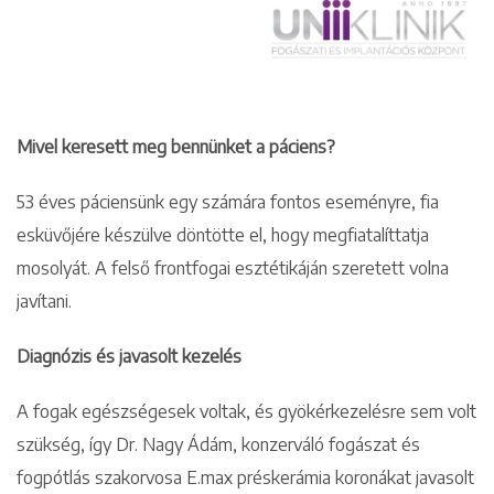
Mivel keresett meg bennünket a páciens?
53 éves páciensünk egy számára fontos eseményre, fia
esküvőjére készülve döntötte el, hogy megfiatalíttatja
mosolyát. A felső frontfogai esztétikáján szeretett volna
javítani.
Diagnózis és javasolt kezelés
A fogak egészségesek voltak, és gyökérkezelésre sem volt
szükség, így Dr. Nagy Ádám, konzerváló fogászat és
fogpótlás szakorvosa E.max préskerámia koronákat javasolt