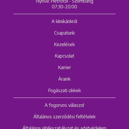
Nyitva: Hétfőtől - Szombatig
07:30-20:00
A klinikánkról
Csapatunk
Kezelések
Kapcsolat
Karrier
Áraink
Fogászati cikkek
A fogorvos válaszol
Általános szerződési feltételek
Általános játékszabályzat és adatvédelem