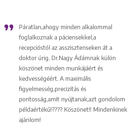
1148 Budapest, Örs vezér tere 2.
Páratlan,ahogy minden alkalommal
foglalkoznak a páciensekkel,a
.
recepcióstól az asszisztenseken át a
doktor úrig. Dr.Nagy Ádámnak külön
ás
köszönet minden munkájáért és
kedvességéért. A maximális
figyelmesség,precizitás és
pontosság,amit nyújtanak,azt gondolom
példaértékű!???? Köszönet!! Mindenkinek
ajánlom!