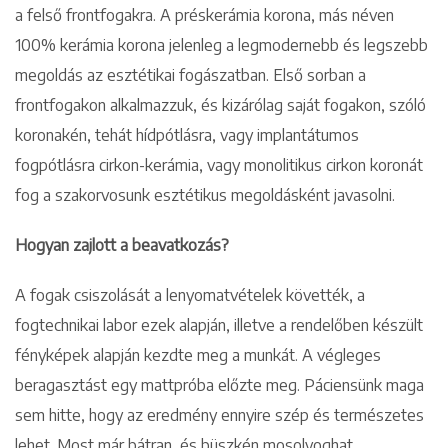
a felső frontfogakra. A préskerámia korona, más néven
100% kerámia korona jelenleg a legmodernebb és legszebb
megoldás az esztétikai fogászatban. Első sorban a
frontfogakon alkalmazzuk, és kizárólag saját fogakon, szóló
koronakén, tehát hídpótlásra, vagy implantátumos
fogpótlásra cirkon-kerámia, vagy monolitikus cirkon koronát
fog a szakorvosunk esztétikus megoldásként javasolni.
Hogyan zajlott a beavatkozás?
A fogak csiszolását a lenyomatvételek követték, a
fogtechnikai labor ezek alapján, illetve a rendelőben készült
fényképek alapján kezdte meg a munkát. A végleges
beragasztást egy mattpróba előzte meg. Páciensünk maga
sem hitte, hogy az eredmény ennyire szép és természetes
lehet. Most már bátran, és büszkén mosolyoghat.