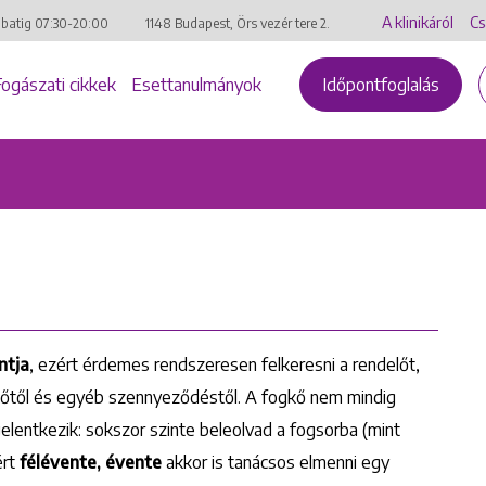
A klinikáról
Cs
mbatig
07:30-20:00
1148 Budapest, Örs vezér tere 2.
Fogászati cikkek
Esettanulmányok
Időpontfoglalás
ntja
, ezért érdemes rendszeresen felkeresni a rendelőt,
kőtől és egyéb szennyeződéstől. A fogkő nem mindig
lentkezik: sokszor szinte beleolvad a fogsorba (mint
ért
félévente, évente
akkor is tanácsos elmenni egy