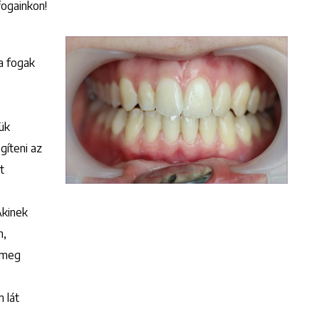
fogainkon!
 a fogak
ük
íteni az
t
Akinek
n,
 meg
 lát