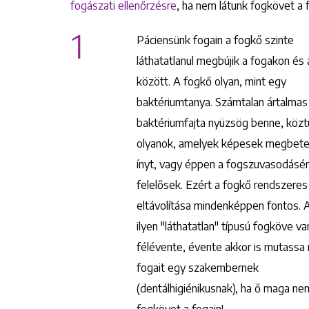
fogászati ellenőrzésre
, ha nem látunk fogkövet a 
1
Páciensünk fogain a fogkő szinte
http://aicec.org/
láthatatlanul megbújik a fogakon és
között. A fogkő olyan, mint egy
baktériumtanya. Számtalan ártalmas
baktériumfajta nyüzsög benne, közt
olyanok, amelyek képesek megbeteg
ínyt, vagy éppen a fogszuvasodásér
felelősek. Ezért a fogkő rendszeres
eltávolítása mindenképpen fontos. 
ilyen "láthatatlan" típusú fogköve va
félévente, évente akkor is mutassa
fogait egy szakembernek
(dentálhigiénikusnak), ha ő maga nem
fogkövet a fogain!