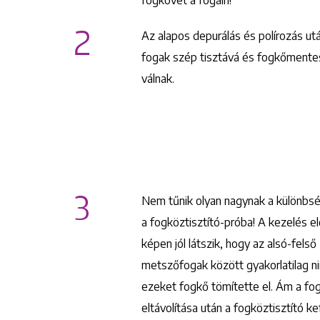
2
Az alapos depurálás és polírozás ut
fogak szép tisztává és fogkőment
válnak.
3
Nem tűnik olyan nagynak a különbs
a fogköztisztító-próba! A kezelés el
képen jól látszik, hogy az alsó-felső
metszőfogak között gyakorlatilag ni
ezeket fogkő tömítette el. Ám a fo
eltávolítása után a fogköztisztító ke