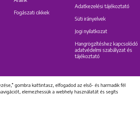
Adatkezelési tájékoztató
Fogászati cikkek
Süti irányelvek
Jogi nyilatkozat
Hangrögzítéshez kapcsolódó
adatvédelmi szabályzat és
tájékoztató
zése,” gombra kattintasz, elfogadod az első- és harmadik fél
 navigációt, elemezhessük a webhely használatát és segíts
All rights reserved © 2022 Uniklinik Dental and Implant Center
Uniklinik Fogászati és Implantációs Központ