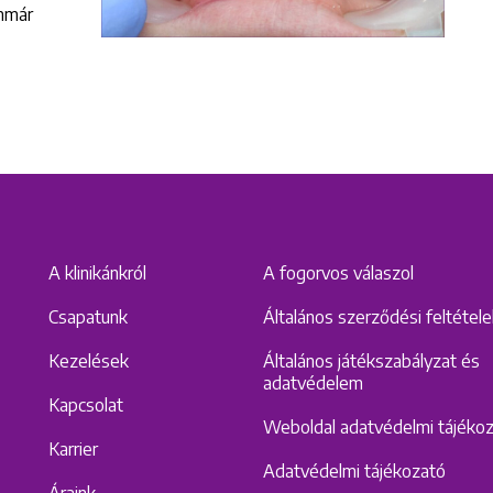
immár
A klinikánkról
A fogorvos válaszol
Csapatunk
Általános szerződési feltétel
Kezelések
Általános játékszabályzat és
adatvédelem
Kapcsolat
Weboldal adatvédelmi tájéko
Karrier
Adatvédelmi tájékozató
Áraink