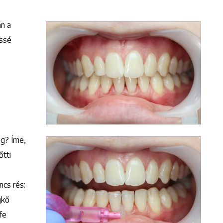
án a
essé
Keresés
ég? Íme,
őtti
ncs rés:
gkő
fe