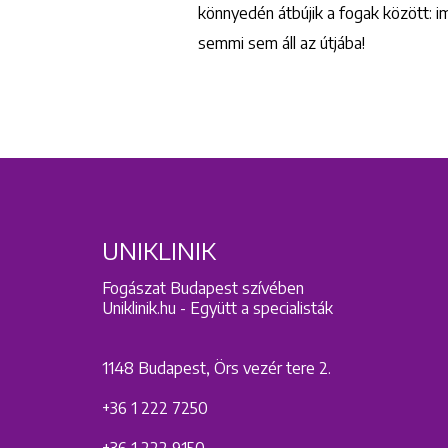
könnyedén átbújik a fogak között: 
semmi sem áll az útjába!
UNIKLINIK
Fogászat Budapest szívében
Uniklinik.hu - Együtt a specialisták
1148 Budapest, Örs vezér tere 2.
+36 1 222 7250
+36 1 222 9150