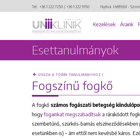
Tel.:
+36 1 222 7250
/
+36 1 222 9150
Nyitva: Hétfőtől - Szo
Kezelések
Áraink
Esettanulmányok
VISSZA A TÖBBI TANULMÁNYHOZ /
Fogszínű fogkő
A fogkő
számos fogászati betegség kiindulópo
hogy
fogainkat megszabadítsuk
a rárakódott fog
szembetűnő, szürkés-barnás elszíneződésekben je
esetünkben is) – ám ettől nem kevésbé káros. Ez