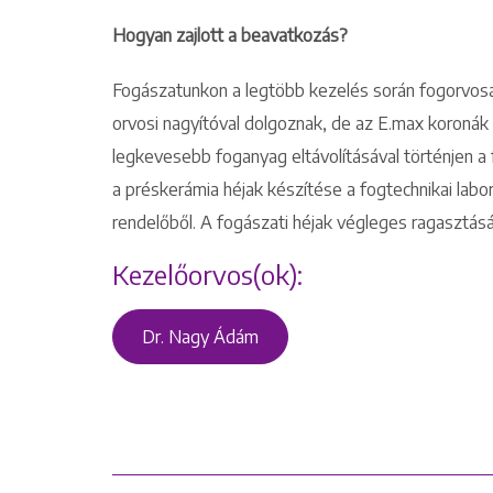
Hogyan zajlott a beavatkozás?
Fogászatunkon a legtöbb kezelés során fogorvosain
orvosi nagyítóval dolgoznak, de az E.max koronák
legkevesebb foganyag eltávolításával történjen a
a préskerámia héjak készítése a fogtechnikai labor
rendelőből. A fogászati héjak végleges ragasztásá
Kezelőorvos(ok):
Dr. Nagy Ádám