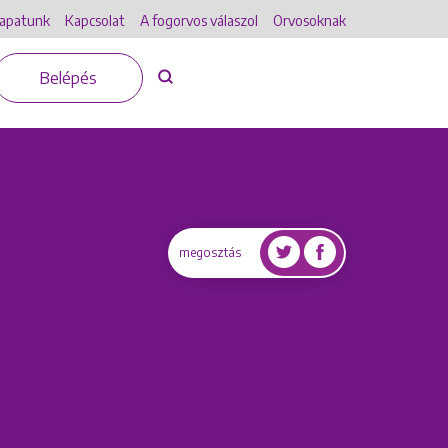
apatunk
Kapcsolat
A fogorvos válaszol
Orvosoknak
Belépés
megosztás