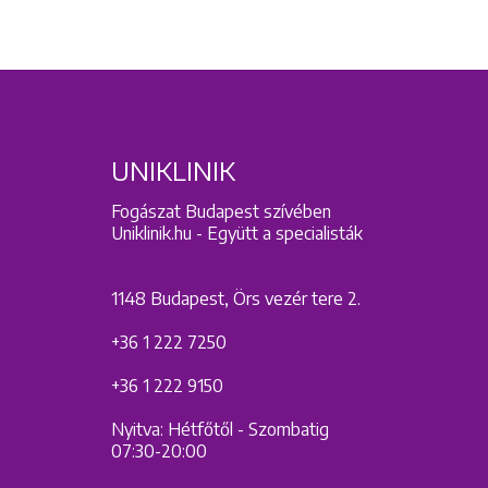
UNIKLINIK
Fogászat Budapest szívében
Uniklinik.hu - Együtt a specialisták
1148 Budapest, Örs vezér tere 2.
+36 1 222 7250
+36 1 222 9150
Nyitva: Hétfőtől - Szombatig
07:30-20:00