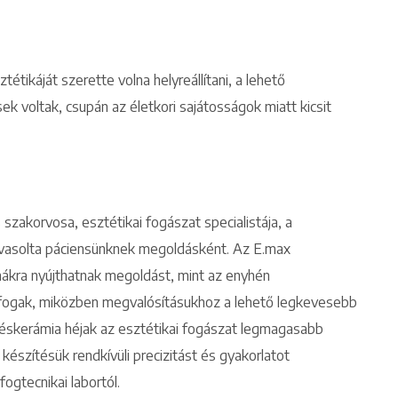
étikáját szerette volna helyreállítani, a lehető
 voltak, csupán az életkori sajátosságok miatt kicsit
zakorvosa, esztétikai fogászat specialistája, a
Keresés
javasolta páciensünknek megoldásként. Az E.max
mákra nyújthatnak megoldást, mint az enyhén
fogak, miközben megvalósításukhoz a lehető legkevesebb
réskerámia héjak az esztétikai fogászat legmagasabb
 készítésük rendkívüli precizitást és gyakorlatot
ogtecnikai labortól.