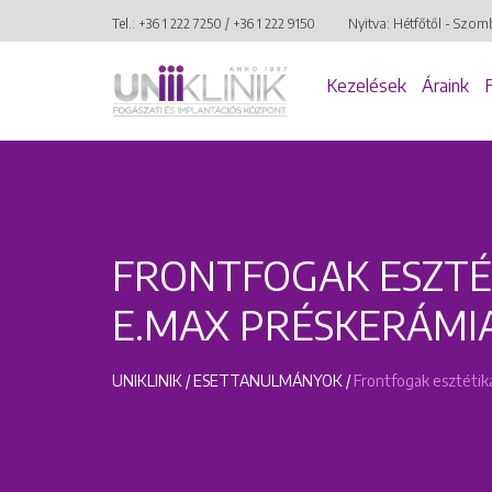
Tel.:
+36 1 222 7250
/
+36 1 222 9150
Nyitva: Hétfőtől - Szom
Kezelések
Áraink
FRONTFOGAK ESZTÉT
E.MAX PRÉSKERÁMI
UNIKLINIK
/
ESETTANULMÁNYOK
/
Frontfogak esztétika