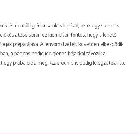
k és dentálhigiénikusaink is lupéval, azaz egy speciális
 előkészítése során ez kiemelten fontos, hogy a lehető
 fogak preparálása. A lenyomatvételt követően elkezdődik
ban, a páciens pedig ideiglenes héjakkal távozik a
t egy próba előzi meg. Az eredmény pedig lélegzetelállító.