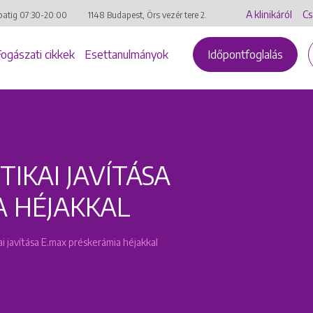
A klinikáról
Cs
batig
07:30-20:00
1148 Budapest, Örs vezér tere 2.
Fogászati cikkek
Esettanulmányok
Időpontfoglalás
IKAI JAVÍTÁSA
A HÉJAKKAL
i javítása E.max préskerámia héjakkal