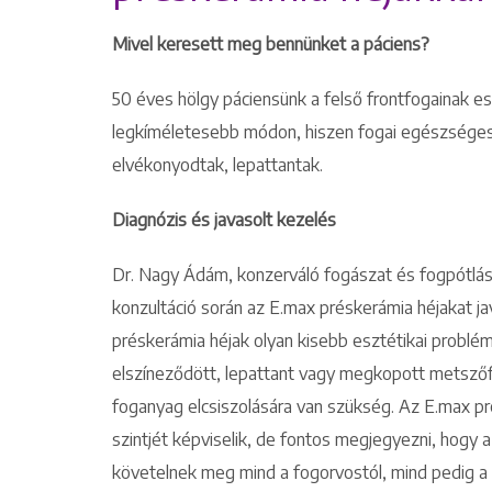
Mivel keresett meg bennünket a páciens?
50 éves hölgy páciensünk a felső frontfogainak eszt
legkíméletesebb módon, hiszen fogai egészségesek
elvékonyodtak, lepattantak.
Diagnózis és javasolt kezelés
Dr. Nagy Ádám, konzerváló fogászat és fogpótlás s
konzultáció során az E.max préskerámia héjakat 
préskerámia héjak olyan kisebb esztétikai problé
elszíneződött, lepattant vagy megkopott metsző
foganyag elcsiszolására van szükség. Az E.max p
szintjét képviselik, de fontos megjegyezni, hogy a
követelnek meg mind a fogorvostól, mind pedig a f