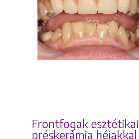
Frontfogak esztétikai
préskerámia héjakkal