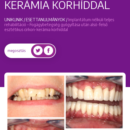
KERÁMIA KÖRHÍDDAL
UNIKLINIK
/
ESETTANULMÁNYOK
/
Implantátum nélküli teljes
rehabilitáció – Fogágybetegség gyógyítása után alsó-felső
esztétikus cirkon-kerámia körhíddal
megosztás