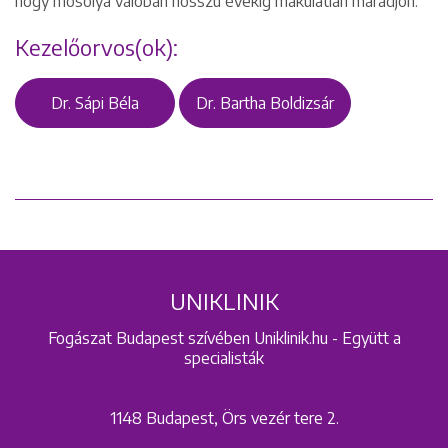
hogy mosolya valóban hosszú évekig makulátlan maradjon.
Kezelőorvos(ok):
Dr. Sápi Béla
Dr. Bartha Boldizsár
UNIKLINIK
Fogászat Budapest szívében Uniklinik.hu - Együtt a
specialisták
1148 Budapest, Örs vezér tere 2.