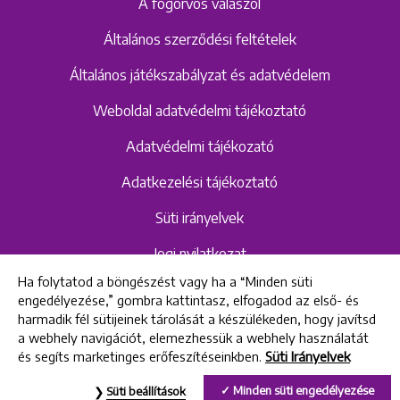
A fogorvos válaszol
Általános szerződési feltételek
Általános játékszabályzat és adatvédelem
Weboldal adatvédelmi tájékoztató
Adatvédelmi tájékozató
Adatkezelési tájékoztató
Süti irányelvek
Jogi nyilatkozat
Ha folytatod a böngészést vagy ha a “Minden süti
Hangrögzítéshez kapcsolódó adatvédelmi
engedélyezése,” gombra kattintasz, elfogadod az első- és
szabályzat és tájékoztató
harmadik fél sütijeinek tárolását a készülékeden, hogy javítsd
a webhely navigációt, elemezhessük a webhely használatát
és segíts marketinges erőfeszítéseinkben.
Süti Irányelvek
All rights reserved © 2022 Uniklinik Dental and Implant Center
Minden süti engedélyezése
Süti beállítások