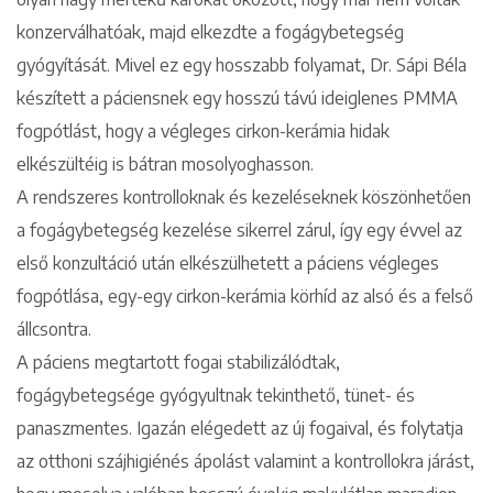
konzerválhatóak, majd elkezdte a fogágybetegség
gyógyítását. Mivel ez egy hosszabb folyamat, Dr. Sápi Béla
készített a páciensnek egy hosszú távú ideiglenes PMMA
fogpótlást, hogy a végleges cirkon-kerámia hidak
Keresés
elkészültéig is bátran mosolyoghasson.
A rendszeres kontrolloknak és kezeléseknek köszönhetően
a fogágybetegség kezelése sikerrel zárul, így egy évvel az
első konzultáció után elkészülhetett a páciens végleges
+36 1 222 9150
+36 1 222 7250
fogpótlása, egy-egy cirkon-kerámia körhíd az alsó és a felső
1148 Budapest, Örs vezér tere 2.
állcsontra.
A páciens megtartott fogai stabilizálódtak,
fogágybetegsége gyógyultnak tekinthető, tünet- és
panaszmentes. Igazán elégedett az új fogaival, és folytatja
az otthoni szájhigiénés ápolást valamint a kontrollokra járást,