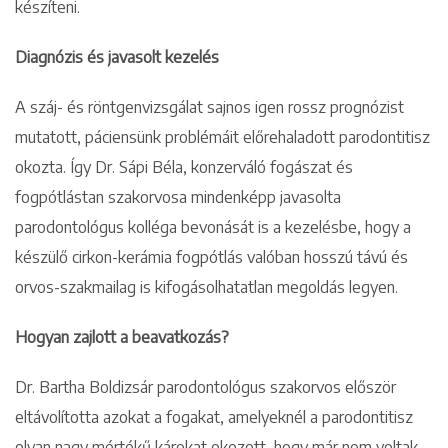
készíteni.
Diagnózis és javasolt kezelés
A száj- és röntgenvizsgálat sajnos igen rossz prognózist
mutatott, páciensünk problémáit előrehaladott parodontitisz
okozta. Így Dr. Sápi Béla, konzerváló fogászat és
fogpótlástan szakorvosa mindenképp javasolta
parodontológus kolléga bevonását is a kezelésbe, hogy a
készülő cirkon-kerámia fogpótlás valóban hosszú távú és
orvos-szakmailag is kifogásolhatatlan megoldás legyen.
Hogyan zajlott a beavatkozás?
Dr. Bartha Boldizsár parodontológus szakorvos először
eltávolította azokat a fogakat, amelyeknél a parodontitisz
olyan nagy mértékű károkat okozott, hogy már nem voltak