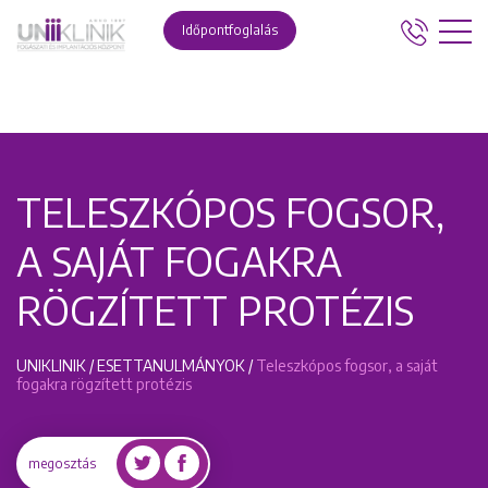
Időpontfoglalás
TELESZKÓPOS FOGSOR,
A SAJÁT FOGAKRA
RÖGZÍTETT PROTÉZIS
UNIKLINIK
/
ESETTANULMÁNYOK
/
Teleszkópos fogsor, a saját
fogakra rögzített protézis
megosztás