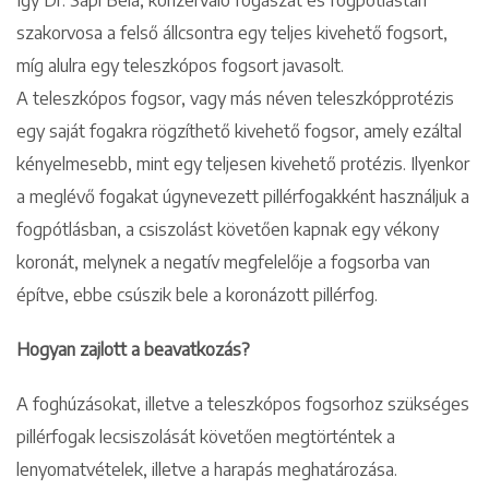
Így Dr. Sápi Béla, konzerváló fogászat és fogpótlástan
szakorvosa a felső állcsontra egy teljes kivehető fogsort,
míg alulra egy teleszkópos fogsort javasolt.
A teleszkópos fogsor, vagy más néven teleszkópprotézis
egy saját fogakra rögzíthető kivehető fogsor, amely ezáltal
kényelmesebb, mint egy teljesen kivehető protézis. Ilyenkor
a meglévő fogakat úgynevezett pillérfogakként használjuk a
fogpótlásban, a csiszolást követően kapnak egy vékony
koronát, melynek a negatív megfelelője a fogsorba van
építve, ebbe csúszik bele a koronázott pillérfog.
Hogyan zajlott a beavatkozás?
A foghúzásokat, illetve a teleszkópos fogsorhoz szükséges
pillérfogak lecsiszolását követően megtörténtek a
lenyomatvételek, illetve a harapás meghatározása.