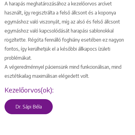
A harapás meghatározásához a kezelőorvos arcívet
használt, így regisztrálta a felső állcsont és a koponya
egymáshoz való viszonyát, míg az alsó és felső állcsont
egymáshoz való kapcsolódását harapási sablonokkal
rögzítette. Régóta fennálló foghiány esetében ez nagyon
fontos, így kerülhetjük el a későbbi állkapocs ízületi
problémákat.
A végeredménnyel páciensünk mind funkcionálisan, mind
esztétikailag maximálisan elégedett volt.
Kezelőorvos(ok):
Dr. Sápi Béla
Keresés