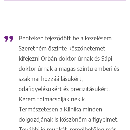
+36 1 222 9150
+36 1 222 7250
1148 Budapest, Örs vezér tere 2.
Pénteken fejeződött be a kezelésem.
Szeretném őszinte köszönetemet
kifejezni Orbán doktor úrnak és Sápi
doktor úrnak a magas szintű emberi és
szakmai hozzáállásukért,
odafigyelésükért és precizitásukért.
Kérem tolmácsolják nekik.
Természetesen a Klinika minden
dolgozójának is köszönöm a figyelmet.
További jó munkát, remélhetőleg már