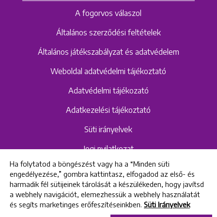
A fogorvos válaszol
Általános szerződési feltételek
Általános játékszabályzat és adatvédelem
Weboldal adatvédelmi tájékoztató
Adatvédelmi tájékozató
Adatkezelési tájékoztató
Süti irányelvek
Jogi nyilatkozat
Ha folytatod a böngészést vagy ha a “Minden süti
Hangrögzítéshez kapcsolódó adatvédelmi
engedélyezése,” gombra kattintasz, elfogadod az első- és
szabályzat és tájékoztató
harmadik fél sütijeinek tárolását a készülékeden, hogy javítsd
a webhely navigációt, elemezhessük a webhely használatát
és segíts marketinges erőfeszítéseinkben.
Süti Irányelvek