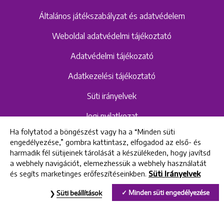
Általános játékszabályzat és adatvédelem
Weboldal adatvédelmi tájékoztató
Adatvédelmi tájékozató
Adatkezelési tájékoztató
Süti irányelvek
Jogi nyilatkozat
Ha folytatod a böngészést vagy ha a “Minden süti
Hangrögzítéshez kapcsolódó adatvédelmi
engedélyezése,” gombra kattintasz, elfogadod az első- és
szabályzat és tájékoztató
harmadik fél sütijeinek tárolását a készülékeden, hogy javítsd
a webhely navigációt, elemezhessük a webhely használatát
és segíts marketinges erőfeszítéseinkben.
Süti Irányelvek
All rights reserved © 2022 Uniklinik Dental and Implant Center
Minden süti engedélyezése
Süti beállítások
Uniklinik Fogászati és Implantációs Központ