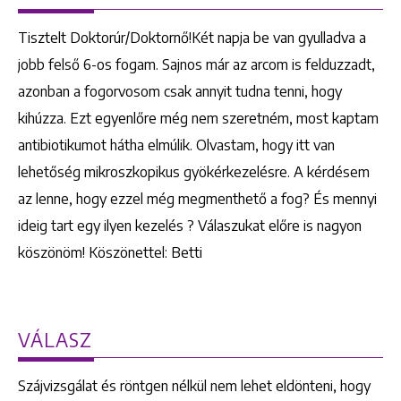
Tisztelt Doktorúr/Doktornő!Két napja be van gyulladva a
jobb felső 6-os fogam. Sajnos már az arcom is felduzzadt,
azonban a fogorvosom csak annyit tudna tenni, hogy
kihúzza. Ezt egyenlőre még nem szeretném, most kaptam
antibiotikumot hátha elmúlik. Olvastam, hogy itt van
lehetőség mikroszkopikus gyökérkezelésre. A kérdésem
az lenne, hogy ezzel még megmenthető a fog? És mennyi
ideig tart egy ilyen kezelés ? Válaszukat előre is nagyon
köszönöm! Köszönettel: Betti
VÁLASZ
Szájvizsgálat és röntgen nélkül nem lehet eldönteni, hogy