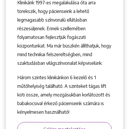
Klinikánk 1997-­es megalakulása óta arra
törekszik, hogy pácienseink a lehető
Keresés
legmagasabb színvonalú ellátásban
részesüljenek. Ennek szellemében
folyamatosan fejlesztjük fogászati
központunkat. Ma már büszkén állíthatjuk, hogy
mind technikai felszereltségben, mind
+36 1 222 9150
szaktudásban világszínvonalat képviselünk.
+36 1 222 7250
1148 Budapest, Örs vezér tere 2.
Három szintes klinikánkon 6 kezelő ­és 1
műtőhelyiség található. A szinteket tágas lift
köti össze, amely mozgásukban korlátozott és
babakocsival érkező pácienseink számára is
kényelmesen használható!