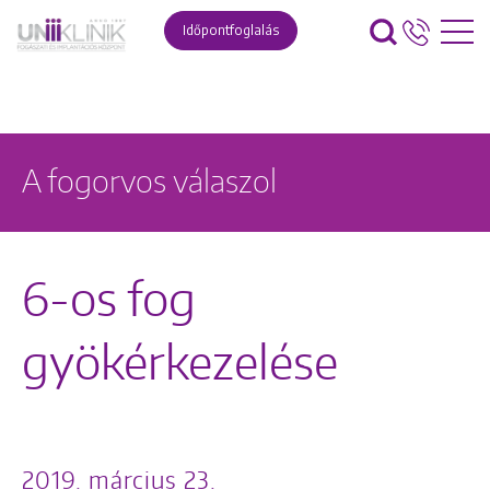
Időpontfoglalás
A fogorvos válaszol
6-os fog
gyökérkezelése
2019. március 23.