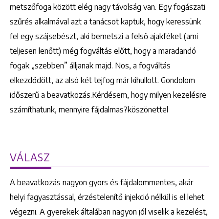
metszőfoga között elég nagy távolság van. Egy fogászati
szűrés alkalmával azt a tanácsot kaptuk, hogy keressünk
fel egy szájsebészt, aki bemetszi a felső ajakféket (ami
teljesen lenőtt) még fogváltás előtt, hogy a maradandó
fogak „szebben” álljanak majd. Nos, a fogváltás
elkezdődött, az alsó két tejfog már kihullott. Gondolom
időszerű a beavatkozás.Kérdésem, hogy milyen kezelésre
számíthatunk, mennyire fájdalmas?köszönettel
VÁLASZ
A beavatkozás nagyon gyors és fájdalommentes, akár
helyi fagyasztással, érzéstelenítő injekció nélkül is el lehet
végezni. A gyerekek általában nagyon jól viselik a kezelést,