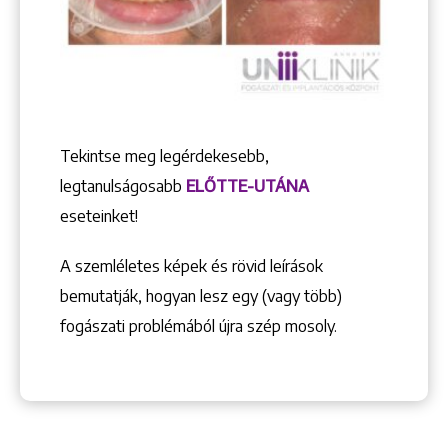
Tekintse meg legérdekesebb,
legtanulságosabb
ELŐTTE-UTÁNA
eseteinket!
A szemléletes képek és rövid leírások
bemutatják, hogyan lesz egy (vagy több)
fogászati problémából újra szép mosoly.