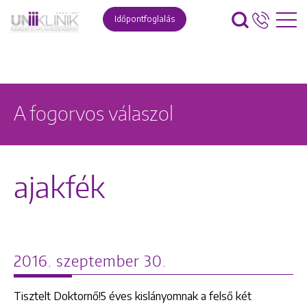
Időpontfoglalás
A fogorvos válaszol
ajakfék
2016. szeptember 30.
Tisztelt Doktornő!5 éves kislányomnak a felső két