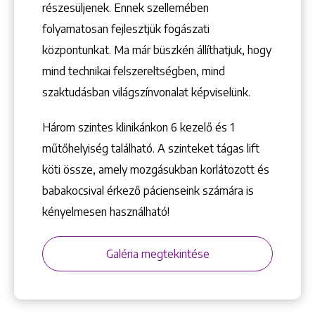
Keresés
részesüljenek. Ennek szellemében
folyamatosan fejlesztjük fogászati
központunkat. Ma már büszkén állíthatjuk, hogy
mind technikai felszereltségben, mind
szaktudásban világszínvonalat képviselünk.
+36 1 222 9150
Három szintes klinikánkon 6 kezelő ­és 1
+36 1 222 7250
műtőhelyiség található. A szinteket tágas lift
1148 Budapest, Örs vezér tere 2.
köti össze, amely mozgásukban korlátozott és
babakocsival érkező pácienseink számára is
kényelmesen használható!
Galéria megtekintése