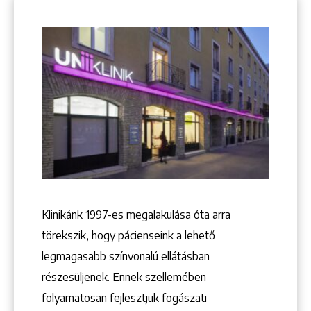
Klinikánk 1997-­es megalakulása óta arra
törekszik, hogy pácienseink a lehető
legmagasabb színvonalú ellátásban
részesüljenek. Ennek szellemében
Keresés
folyamatosan fejlesztjük fogászati