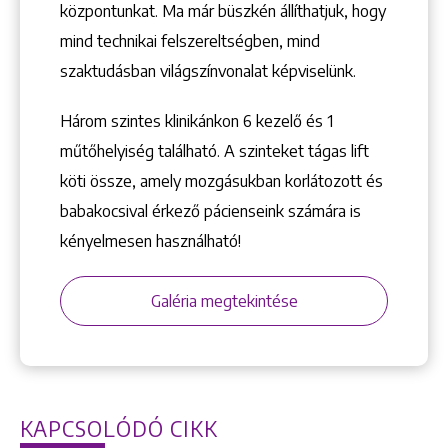
központunkat. Ma már büszkén állíthatjuk, hogy
mind technikai felszereltségben, mind
szaktudásban világszínvonalat képviselünk.
Három szintes klinikánkon 6 kezelő ­és 1
+36 1 222 9150
műtőhelyiség található. A szinteket tágas lift
+36 1 222 7250
köti össze, amely mozgásukban korlátozott és
1148 Budapest, Örs vezér tere 2.
babakocsival érkező pácienseink számára is
kényelmesen használható!
Galéria megtekintése
KAPCSOLÓDÓ CIKK