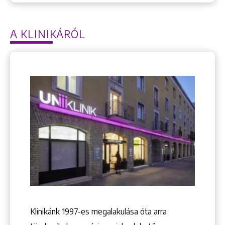
A KLINIKÁRÓL
Keresés
Klinikánk 1997-­es megalakulása óta arra
+36 1 222 9150
+36 1 222 7250