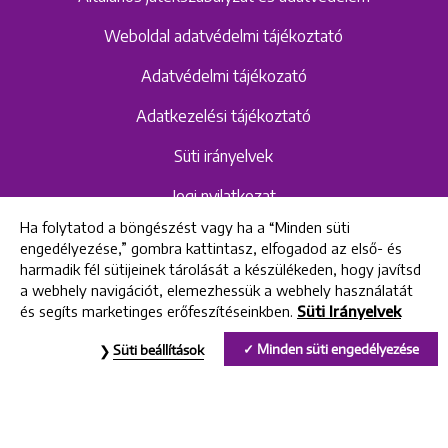
Weboldal adatvédelmi tájékoztató
Adatvédelmi tájékozató
Adatkezelési tájékoztató
Süti irányelvek
Jogi nyilatkozat
Ha folytatod a böngészést vagy ha a “Minden süti
Hangrögzítéshez kapcsolódó adatvédelmi
engedélyezése,” gombra kattintasz, elfogadod az első- és
szabályzat és tájékoztató
harmadik fél sütijeinek tárolását a készülékeden, hogy javítsd
a webhely navigációt, elemezhessük a webhely használatát
és segíts marketinges erőfeszítéseinkben.
Süti Irányelvek
All rights reserved © 2022 Uniklinik Dental and Implant Center
Minden süti engedélyezése
Süti beállítások
Uniklinik Fogászati és Implantációs Központ