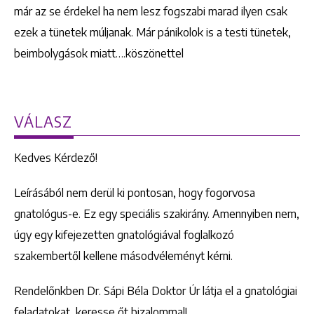
már az se érdekel ha nem lesz fogszabi marad ilyen csak
ezek a tünetek múljanak. Már pánikolok is a testi tünetek,
beimbolygások miatt….köszönettel
VÁLASZ
Kedves Kérdező!
Leírásából nem derül ki pontosan, hogy fogorvosa
gnatológus-e. Ez egy speciális szakirány. Amennyiben nem,
úgy egy kifejezetten gnatológiával foglalkozó
szakembertől kellene másodvéleményt kérni.
Rendelőnkben Dr. Sápi Béla Doktor Úr látja el a gnatológiai
feladatokat, keresse őt bizalommal!