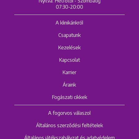
Nyitva: Hétfőtől - Szombatig
07:30-20:00
A klinikánkról
Csapatunk
Kezelések
Kapcsolat
Karrier
Áraink
Fogászati cikkek
A fogorvos válaszol
Általános szerződési feltételek
Általános játékszabályzat és adatvédelem