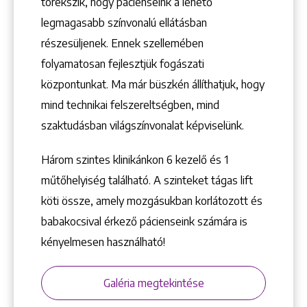
törekszik, hogy pácienseink a lehető
1148 Budapest, Örs vezér tere 2.
legmagasabb színvonalú ellátásban
részesüljenek. Ennek szellemében
folyamatosan fejlesztjük fogászati
központunkat. Ma már büszkén állíthatjuk, hogy
mind technikai felszereltségben, mind
szaktudásban világszínvonalat képviselünk.
Három szintes klinikánkon 6 kezelő ­és 1
műtőhelyiség található. A szinteket tágas lift
köti össze, amely mozgásukban korlátozott és
babakocsival érkező pácienseink számára is
kényelmesen használható!
Galéria megtekintése