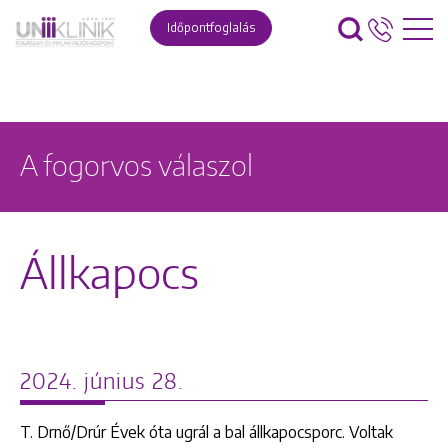
Időpontfoglalás
A fogorvos válaszol
Állkapocs
2024. június 28.
T. Drnő/Drúr Évek óta ugrál a bal állkapocsporc. Voltak