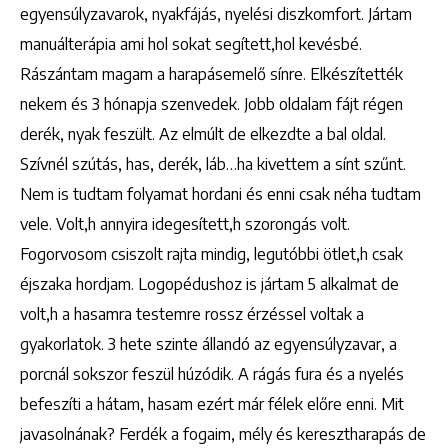
egyensúlyzavarok, nyakfájás, nyelési diszkomfort. Jártam
manuálterápia ami hol sokat segített,hol kevésbé.
Rászántam magam a harapásemelő sínre. Elkészítették
nekem és 3 hónapja szenvedek. Jobb oldalam fájt régen
derék, nyak feszült. Az elmúlt de elkezdte a bal oldal.
Szívnél szútás, has, derék, láb…ha kivettem a sínt szűnt.
Nem is tudtam folyamat hordani és enni csak néha tudtam
vele. Volt,h annyira idegesített,h szorongás volt.
Fogorvosom csiszolt rajta mindig, legutóbbi ötlet,h csak
éjszaka hordjam. Logopédushoz is jártam 5 alkalmat de
volt,h a hasamra testemre rossz érzéssel voltak a
gyakorlatok. 3 hete szinte állandó az egyensúlyzavar, a
porcnál sokszor feszül húzódik. A rágás fura és a nyelés
befeszíti a hátam, hasam ezért már félek előre enni. Mit
javasolnának? Ferdék a fogaim, mély és keresztharapás de