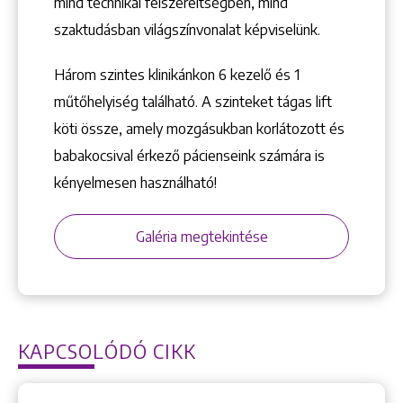
mind technikai felszereltségben, mind
szaktudásban világszínvonalat képviselünk.
Három szintes klinikánkon 6 kezelő ­és 1
műtőhelyiség található. A szinteket tágas lift
köti össze, amely mozgásukban korlátozott és
babakocsival érkező pácienseink számára is
kényelmesen használható!
Galéria megtekintése
KAPCSOLÓDÓ CIKK