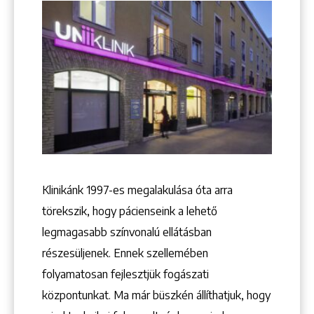
Keresés
Klinikánk 1997-­es megalakulása óta arra
törekszik, hogy pácienseink a lehető
legmagasabb színvonalú ellátásban
+36 1 222 9150
részesüljenek. Ennek szellemében
+36 1 222 7250
folyamatosan fejlesztjük fogászati
1148 Budapest, Örs vezér tere 2.
központunkat. Ma már büszkén állíthatjuk, hogy