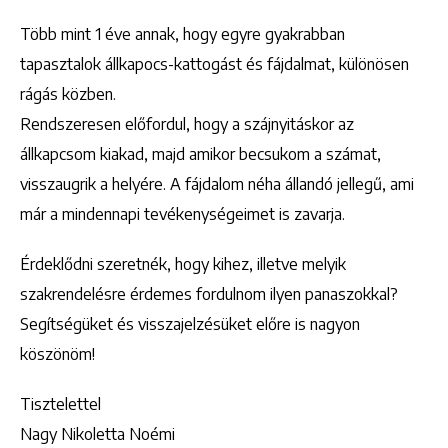
Több mint 1 éve annak, hogy egyre gyakrabban
tapasztalok állkapocs-kattogást és fájdalmat, különösen
rágás közben.
Rendszeresen előfordul, hogy a szájnyitáskor az
állkapcsom kiakad, majd amikor becsukom a számat,
visszaugrik a helyére. A fájdalom néha állandó jellegű, ami
már a mindennapi tevékenységeimet is zavarja.
Érdeklődni szeretnék, hogy kihez, illetve melyik
szakrendelésre érdemes fordulnom ilyen panaszokkal?
Segítségüket és visszajelzésüket előre is nagyon
köszönöm!
Tisztelettel
Nagy Nikoletta Noémi