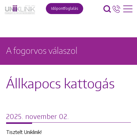
Időpontfoglalás
A fogorvos válaszol
Állkapocs kattogás
2025. november 02.
Tisztelt Uniklinik!