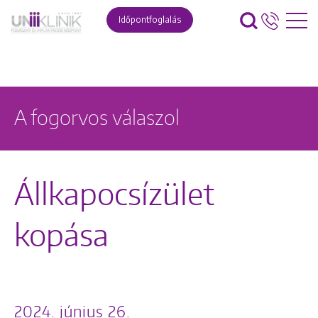
Időpontfoglalás
A fogorvos válaszol
Állkapocsízület
kopása
2024. június 26.