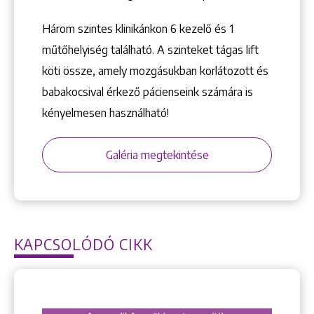
Három szintes klinikánkon 6 kezelő ­és 1
műtőhelyiség található. A szinteket tágas lift
köti össze, amely mozgásukban korlátozott és
babakocsival érkező pácienseink számára is
kényelmesen használható!
Galéria megtekintése
KAPCSOLÓDÓ CIKK