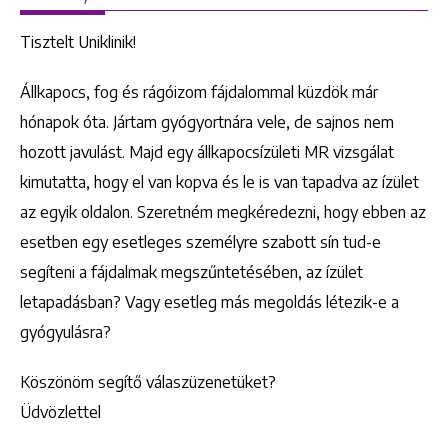
Tisztelt Uniklinik!
Állkapocs, fog és rágóizom fájdalommal küzdök már
hónapok óta. Jártam gyógyortnára vele, de sajnos nem
hozott javulást. Majd egy állkapocsízületi MR vizsgálat
kimutatta, hogy el van kopva és le is van tapadva az ízület
az egyik oldalon. Szeretném megkéredezni, hogy ebben az
esetben egy esetleges személyre szabott sín tud-e
segíteni a fájdalmak megszűntetésében, az ízület
letapadásban? Vagy esetleg más megoldás létezik-e a
gyógyulásra?
Köszönöm segítő válaszüzenetüket?
Üdvözlettel