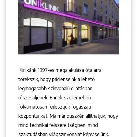
Keresés
Klinikánk 1997-­es megalakulása óta arra
törekszik, hogy pácienseink a lehető
legmagasabb színvonalú ellátásban
részesüljenek. Ennek szellemében
+36 1 222 9150
+36 1 222 7250
folyamatosan fejlesztjük fogászati
1148 Budapest, Örs vezér tere 2.
központunkat. Ma már büszkén állíthatjuk, hogy
mind technikai felszereltségben, mind
szaktudásban világszínvonalat képviselünk.