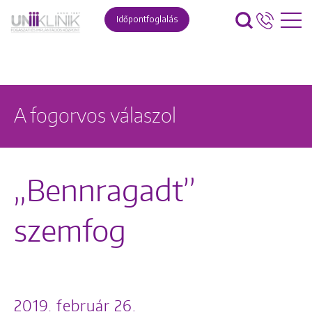
Időpontfoglalás
A fogorvos válaszol
„Bennragadt”
szemfog
2019. február 26.