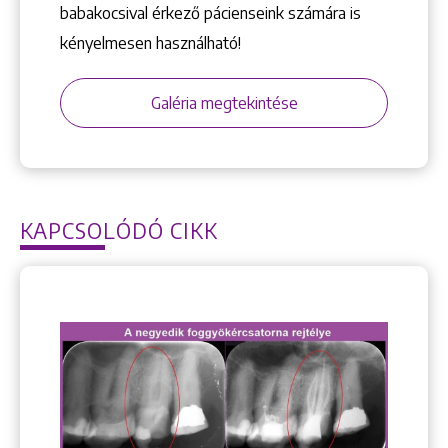
babakocsival érkező pácienseink számára is
kényelmesen használható!
Galéria megtekintése
KAPCSOLÓDÓ CIKK