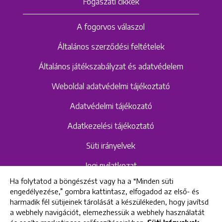
Fogászati cikkek
A fogorvos válaszol
Általános szerződési feltételek
Általános játékszabályzat és adatvédelem
Weboldal adatvédelmi tájékoztató
Adatvédelmi tájékozató
Adatkezelési tájékoztató
Süti irányelvek
Jogi nyilatkozat
Ha folytatod a böngészést vagy ha a “Minden süti
Hangrögzítéshez kapcsolódó adatvédelmi
engedélyezése,” gombra kattintasz, elfogadod az első- és
szabályzat és tájékoztató
harmadik fél sütijeinek tárolását a készülékeden, hogy javítsd
a webhely navigációt, elemezhessük a webhely használatát