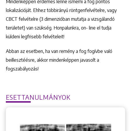
Mindenképpen érdemes lenne ismerni a fog pontos
lokalizációját. Ehhez többirányú röntgenfelvételre, vagy
CBCT felvételre (3 dimenzióban mutatja a vizsgálandó
területet) van szükség. Honpalunkra, on- line el tudja
küldeni legfrisebb felvételeit!
Abban az esetben, ha van remény a fog fogívbe való
beillesztéésre, akkor mindenképpen javasolt a
fogszabályozás!
ESETTANULMÁNYOK