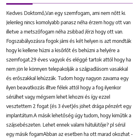
Kedves Doktornő,Van egy szemfogam, ami nem nőtt ki.
Jelenleg nincs komolyabb panasz néha érzem hogy ott van
illetve a metszőfogam néha zsibbad /érzi hogy ott van.
Fogszabályozásra fogok járni és két helyen is azt mondták
hogy ki kellene húzni a kisőrlőt és behúzni a helyére a
szemfogat.29 éves vagyok és eléggé tartok attól hogy ha
nem jön le könnyen telepakolják a szájpadlásom vasakkal
és erőszakkal lehúzzák. Tudom hogy nagyon zavarna egy
ilyen beavatkozás illtve félek attól hogy a fog ilyenkor
sérülhet vagy mégsem lehet lehozni és így ezzel
vesztettem 2 fogat (és 3 évet)és jöhet drága pénzért egy
implantátum.A másik lehetőség úgy tudom, hogy kiműtik a
szájsebészeten. Lehet ennek valami hátulütője? pl sérül
egy másik fogamAbban az esetben ha ott marad okozhat -