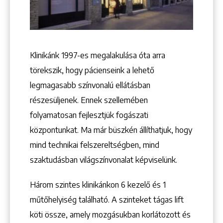
+36 1 222 9150
+36 1 222 7250
1148 Budapest, Örs vezér tere 2.
Klinikánk 1997-­es megalakulása óta arra
törekszik, hogy pácienseink a lehető
legmagasabb színvonalú ellátásban
részesüljenek. Ennek szellemében
folyamatosan fejlesztjük fogászati
központunkat. Ma már büszkén állíthatjuk, hogy
mind technikai felszereltségben, mind
szaktudásban világszínvonalat képviselünk.
Három szintes klinikánkon 6 kezelő ­és 1
műtőhelyiség található. A szinteket tágas lift
köti össze, amely mozgásukban korlátozott és