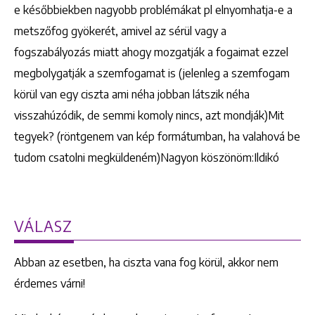
e későbbiekben nagyobb problémákat pl elnyomhatja-e a
metszőfog gyökerét, amivel az sérül vagy a
fogszabályozás miatt ahogy mozgatják a fogaimat ezzel
megbolygatják a szemfogamat is (jelenleg a szemfogam
körül van egy ciszta ami néha jobban látszik néha
visszahúzódik, de semmi komoly nincs, azt mondják)Mit
tegyek? (röntgenem van kép formátumban, ha valahová be
tudom csatolni megküldeném)Nagyon köszönöm:Ildikó
VÁLASZ
Abban az esetben, ha ciszta vana fog körül, akkor nem
érdemes várni!