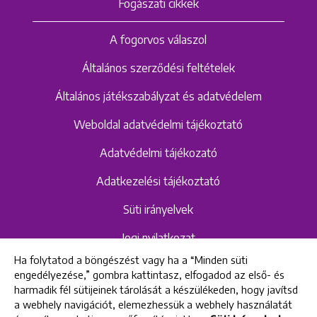
Fogászati cikkek
A fogorvos válaszol
Általános szerződési feltételek
Általános játékszabályzat és adatvédelem
Weboldal adatvédelmi tájékoztató
Adatvédelmi tájékozató
Adatkezelési tájékoztató
Süti irányelvek
Jogi nyilatkozat
Ha folytatod a böngészést vagy ha a “Minden süti
Hangrögzítéshez kapcsolódó adatvédelmi
engedélyezése,” gombra kattintasz, elfogadod az első- és
szabályzat és tájékoztató
harmadik fél sütijeinek tárolását a készülékeden, hogy javítsd
a webhely navigációt, elemezhessük a webhely használatát