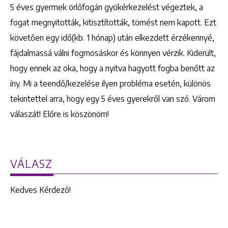
5 éves gyermek örlőfogán gyökérkezelést végeztek, a
fogat megnyitották, kitisztították, tömést nem kapott. Ezt
követően egy idő(kb. 1 hónap) után elkezdett érzékennyé,
fájdalmassá válni fogmosáskor és könnyen vérzik. Kiderült,
hogy ennek az oka, hogy a nyitva hagyott fogba benőtt az
íny. Mi a teendő/kezelése ilyen probléma esetén, különös
tekintettel arra, hogy egy 5 éves gyerekről van szó. Várom
válaszát! Előre is köszönöm!
VÁLASZ
Kedves Kérdező!