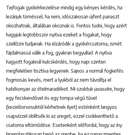
Tejfogak gyökérkezelése mindig egy kényes kérdés, ha
lezárjuk töméssel, ha nem, időszakosan újfent panaszt
okozhatnak, általában okoznak is. Fontos tudni, hogy azért
hagyjuk legtöbbször nyitva ezeket a fogakat, hogy
szellőzni tudjanak. Ha elzáródik a gyökércsatorna, ismét
fájdalmassá válik a fog, gyakran begyullad. A nyitva
hagyott fogaknál kulcskérdés, hogy napi szinten
megfelelően tisztíva legyenek. Sajnos a normál fogkefés
fogmosás kevés, mert a lyukból az nem távolítja el
hatékonyan az ételmaradékot. Mi szoktuk javasolni, hogy
egy fecskendővel és egy tompa végű tűvel
(kezelőorvosuktól kérhetnek ilyet) esténként langyos
csapvízzel öblítsék ki az üreget, ezzel csökkenthető a
csatorna eltömődése. Esetenként előfordul, hogy az íny
hiperplasztikusan benő az üregbe, ha ez panaszmentes,