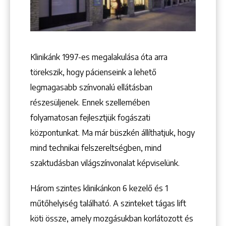
+36 1 222 9150
+36 1 222 7250
1148 Budapest, Örs vezér tere 2.
Klinikánk 1997-­es megalakulása óta arra
törekszik, hogy pácienseink a lehető
legmagasabb színvonalú ellátásban
részesüljenek. Ennek szellemében
folyamatosan fejlesztjük fogászati
központunkat. Ma már büszkén állíthatjuk, hogy
mind technikai felszereltségben, mind
szaktudásban világszínvonalat képviselünk.
Három szintes klinikánkon 6 kezelő ­és 1
műtőhelyiség található. A szinteket tágas lift
köti össze, amely mozgásukban korlátozott és