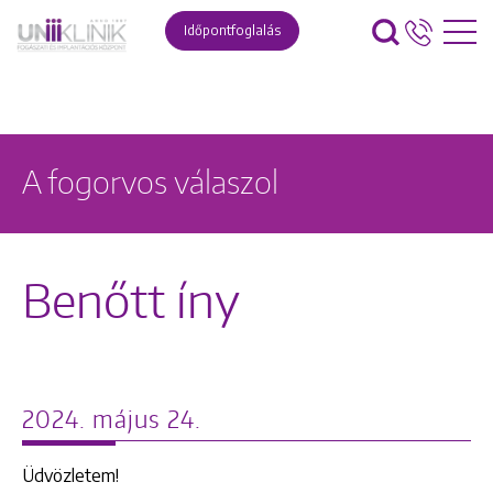
Időpontfoglalás
A fogorvos válaszol
Benőtt íny
2024. május 24.
Üdvözletem!