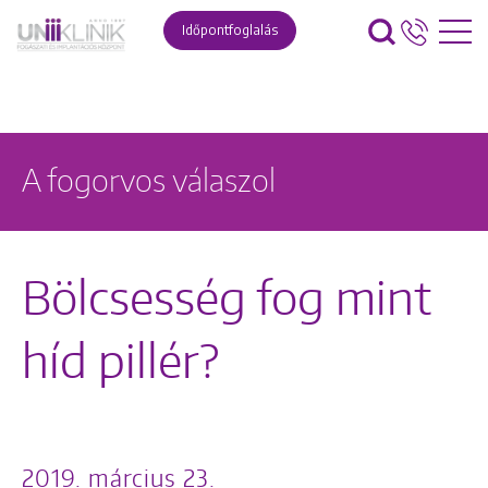
Időpontfoglalás
A fogorvos válaszol
Bölcsesség fog mint
híd pillér?
2019. március 23.