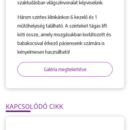
szaktudásban világszínvonalat képviselünk.
Három szintes klinikánkon 6 kezelő ­és 1
műtőhelyiség található. A szinteket tágas lift
+36 1 222 9150
köti össze, amely mozgásukban korlátozott és
+36 1 222 7250
babakocsival érkező pácienseink számára is
1148 Budapest, Örs vezér tere 2.
kényelmesen használható!
Galéria megtekintése
KAPCSOLÓDÓ CIKK