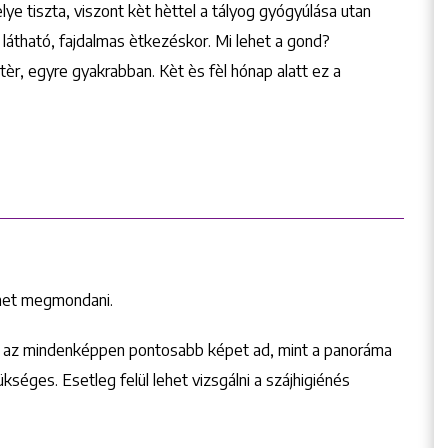
lye tiszta, viszont kèt hèttel a tályog gyógyúlása utan
s látható, fajdalmas ètkezéskor. Mi lehet a gond?
èr, egyre gyakrabban. Kèt ès fèl hónap alatt ez a
lehet megmondani.
i, az mindenképpen pontosabb képet ad, mint a panoráma
zükséges. Esetleg felül lehet vizsgálni a szájhigiénés