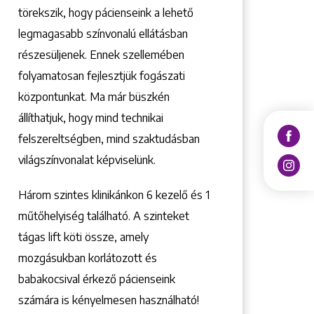
törekszik, hogy pácienseink a lehető
legmagasabb színvonalú ellátásban
részesüljenek. Ennek szellemében
folyamatosan fejlesztjük fogászati
központunkat. Ma már büszkén
állíthatjuk, hogy mind technikai
felszereltségben, mind szaktudásban
világszínvonalat képviselünk.
Három szintes klinikánkon 6 kezelő ­és 1
műtőhelyiség található. A szinteket
tágas lift köti össze, amely
mozgásukban korlátozott és
babakocsival érkező pácienseink
számára is kényelmesen használható!