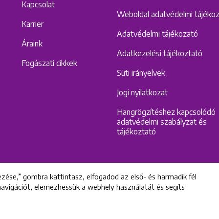
Kapcsolat
Weboldal adatvédelmi tájéko
Karrier
Adatvédelmi tájékozató
Áraink
Adatkezelési tájékoztató
Fogászati cikkek
Süti irányelvek
Jogi nyilatkozat
Hangrögzítéshez kapcsolódó
adatvédelmi szabályzat és
tájékoztató
zése,” gombra kattintasz, elfogadod az első- és harmadik fél
 navigációt, elemezhessük a webhely használatát és segíts
All rights reserved © 2022 Uniklinik Dental and Implant Center
Uniklinik Fogászati és Implantációs Központ