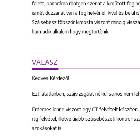
felett, panoráma röntgen szerint a kiműtött fog he
ismèt duzzanat van a fog helyènèl, kivül ès belül i
Szájsebèsz töbször kimosta viszont mindig visszat
harmadik alkalom hogy megtörtènik.
VÁLASZ
Kedves Kérdező!
Ezt látatlanban, szájvizsgálat nélkül sajnos nem 
Érdemes lenne viszont egy CT felvételt készíten
rtg felvétel, illetve újabb szájsebészeti kontroll s
szokásokat is.