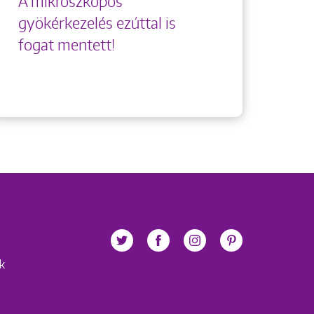
A mikroszkópos
gyökérkezelés ezúttal is
fogat mentett!
ek