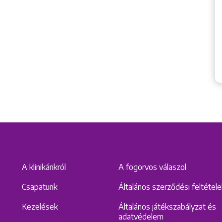
A klinikánkról
A fogorvos válaszol
Csapatunk
Általános szerződési feltétel
Kezelések
Általános játékszabályzat és
adatvédelem