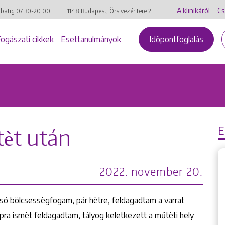
A klinikáról
Cs
mbatig
07:30-20:00
1148 Budapest, Örs vezér tere 2.
Fogászati cikkek
Esettanulmányok
Időpontfoglalás
èt után
2022. november 20.
lsó bölcsessègfogam, pár hètre, feldagadtam a varrat
pra ismèt feldagadtam, tályog keletkezett a műtèti hely