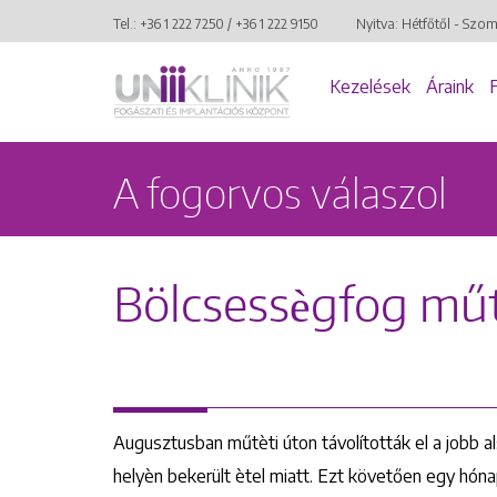
Tel.:
+36 1 222 7250
/
+36 1 222 9150
Nyitva: Hétfőtől - Szo
Kezelések
Áraink
A fogorvos válaszol
Bölcsessègfog műt
Augusztusban műtèti úton távolították el a jobb a
helyèn bekerült ètel miatt. Ezt követően egy hóna