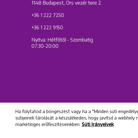
1148 Budapest, Örs vezér tere 2.
+36 1 222 7250
+36 1 222 9150
Nyitva: Hétfőtől - Szombatig
07:30-20:00
Ha folytatod a böngészést vagy ha a “Minden süti engedélye
sütijeinek tárolását a készülékeden, hogy javítsd a webhely
marketinges erőfeszítéseinkben.
Süti Irányelvek