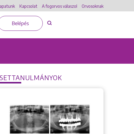
apatunk
Kapcsolat
A fogorvos válaszol
Orvosoknak
Belépés
ESETTANULMÁNYOK