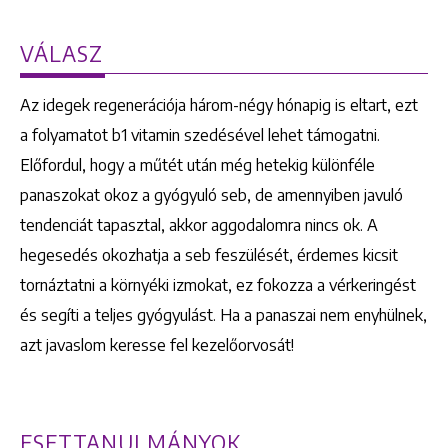
VÁLASZ
Az idegek regenerációja három-négy hónapig is eltart, ezt
a folyamatot b1 vitamin szedésével lehet támogatni.
Előfordul, hogy a műtét után még hetekig különféle
panaszokat okoz a gyógyuló seb, de amennyiben javuló
tendenciát tapasztal, akkor aggodalomra nincs ok. A
hegesedés okozhatja a seb feszülését, érdemes kicsit
tornáztatni a környéki izmokat, ez fokozza a vérkeringést
és segíti a teljes gyógyulást. Ha a panaszai nem enyhülnek,
azt javaslom keresse fel kezelőorvosát!
ESETTANULMÁNYOK