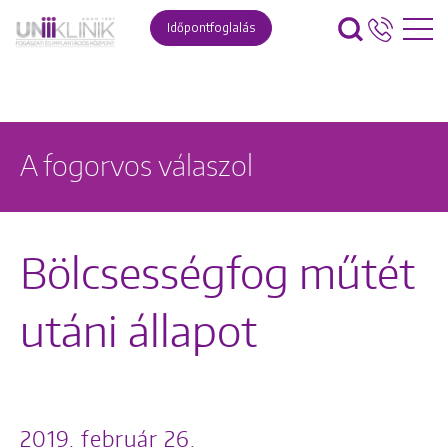
Időpontfoglalás
A fogorvos válaszol
Bölcsességfog műtét
utáni állapot
2019. február 26.