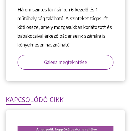
Három szintes klinikánkon 6 kezelő ­és 1
műtőhelyiség található. A szinteket tágas lift
köti össze, amely mozgásukban korlátozott és
babakocsival érkező pácienseink számára is
kényelmesen használható!
Galéria megtekintése
KAPCSOLÓDÓ CIKK