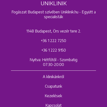
UNIKLINIK
Fogászat Budapest szívében Uniklinik.hu - Együtt a
specialisták
1148 Budapest, Örs vezér tere 2.
+36 1 222 7250
+36 1 222 9150
Nyitva: Hétfőtől - Szombatig
07:30-20:00
A klinikánkról
Csapatunk
Kezelések
Kapcsolat