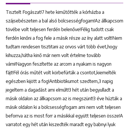
Tisztelt Fogászat!7 hete kiműtőtték a kórházba a
szájsebészeten a bal alsó bölcsességfogam!Az állkapcsom
tövébe volt teljesen ferdén belenőve!Félig tudott csak
ferdén kinőni a fog fele a másik része az íny alatt volt!Nem
tudtam rendesen tisztitani az orvos várt több évet,hogy
kihuzza,hátha kinő már nem volt értelme tovább
várni!Nagyon feszítette az arcom a nyakam is nagyon
fájt!Fél órás műtét volt körbefúrták a csontot,kiemelték
egészben kijött a fog!Antibiotikumot szedtem,3 napig
jegeltem a dagadást ami elmúlt!3 hét után begyulladt a
másik oldalon az állkapcsom az is megszünt!3 éve húzták a
másik oldalon ki a bölcsességfogam ami nem volt teljesen
beforrva az is most forr a másikkal együtt teljesen össze!A
varratot egy hét után kiszedték maradt egy babnyi lyuk