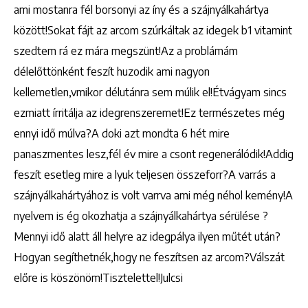
ami mostanra fél borsonyi az íny és a szájnyálkahártya
között!Sokat fájt az arcom szúrkáltak az idegek b1 vitamint
szedtem rá ez mára megszünt!Az a problámám
délelőttönként feszít huzodik ami nagyon
kellemetlen,vmikor délutánra sem múlik el!Étvágyam sincs
ezmiatt írritálja az idegrenszeremet!Ez természetes még
ennyi idő múlva?A doki azt mondta 6 hét mire
panaszmentes lesz,fél év mire a csont regenerálódik!Addig
feszít esetleg mire a lyuk teljesen összeforr?A varrás a
szájnyálkahártyához is volt varrva ami még néhol kemény!A
nyelvem is ég okozhatja a szájnyálkahártya sérülése ?
Mennyi idő alatt áll helyre az idegpálya ilyen műtét után?
Hogyan segíthetnék,hogy ne feszítsen az arcom?Válszát
előre is köszönöm!Tisztelettel!Julcsi