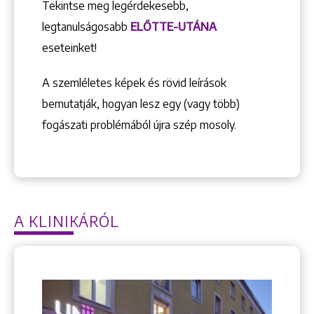
Tekintse meg legérdekesebb,
legtanulságosabb
ELŐTTE-UTÁNA
eseteinket!
A szemléletes képek és rövid leírások
bemutatják, hogyan lesz egy (vagy több)
fogászati problémából újra szép mosoly.
A KLINIKÁRÓL
Keresés