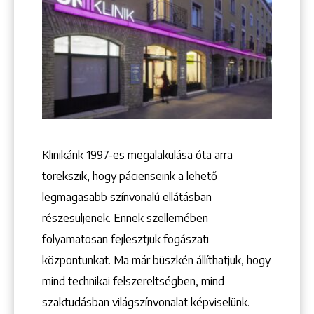
+36 1 222 9150
+36 1 222 7250
1148 Budapest, Örs vezér tere 2.
Klinikánk 1997-­es megalakulása óta arra
törekszik, hogy pácienseink a lehető
legmagasabb színvonalú ellátásban
részesüljenek. Ennek szellemében
folyamatosan fejlesztjük fogászati
központunkat. Ma már büszkén állíthatjuk, hogy
mind technikai felszereltségben, mind
szaktudásban világszínvonalat képviselünk.