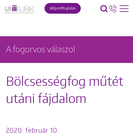
Időpontfoglalás
A fogorvos válaszol
Bölcsességfog műtét
utáni fájdalom
2020. február 10.