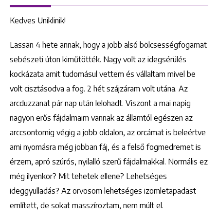
Kedves Uniklinik!
Lassan 4 hete annak, hogy a jobb alsó bölcsességfogamat
sebészeti úton kiműtötték. Nagy volt az idegsérülés
kockázata amit tudomásul vettem és vállaltam mivel be
volt cisztásodva a fog. 2 hét szájzáram volt utána. Az
arcduzzanat pár nap után lelohadt. Viszont a mai napig
nagyon erős fájdalmaim vannak az államtól egészen az
arccsontomig végig a jobb oldalon, az orcámat is beleértve
ami nyomásra még jobban fáj, és a felső fogmedremet is
érzem, apró szúrós, nyilalló szerű fájdalmakkal. Normális ez
még ilyenkor? Mit tehetek ellene? Lehetséges
ideggyulladás? Az orvosom lehetséges izomletapadast
említett, de sokat masszíroztam, nem múlt el.