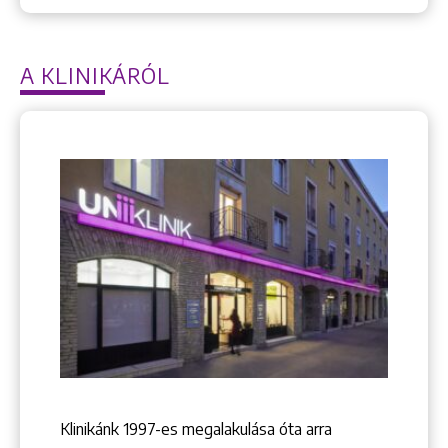
A KLINIKÁRÓL
Keresés
+36 1 222 9150
Klinikánk 1997-­es megalakulása óta arra
+36 1 222 7250