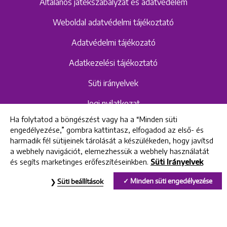
Általános játékszabályzat és adatvédelem
Weboldal adatvédelmi tájékoztató
Adatvédelmi tájékozató
Adatkezelési tájékoztató
Süti irányelvek
Jogi nyilatkozat
Ha folytatod a böngészést vagy ha a “Minden süti
Hangrögzítéshez kapcsolódó adatvédelmi
engedélyezése,” gombra kattintasz, elfogadod az első- és
szabályzat és tájékoztató
harmadik fél sütijeinek tárolását a készülékeden, hogy javítsd
a webhely navigációt, elemezhessük a webhely használatát
és segíts marketinges erőfeszítéseinkben.
Süti Irányelvek
All rights reserved © 2022 Uniklinik Dental and Implant Center
Minden süti engedélyezése
Süti beállítások
Uniklinik Fogászati és Implantációs Központ