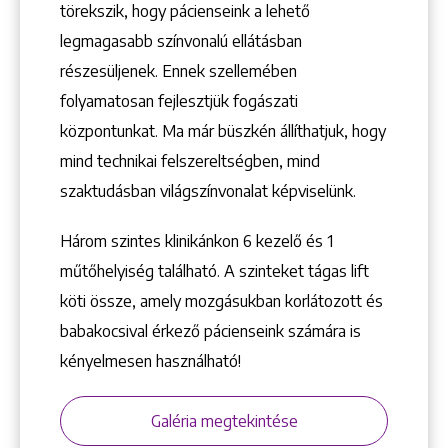
törekszik, hogy pácienseink a lehető
1148 Budapest, Örs vezér tere 2.
legmagasabb színvonalú ellátásban
részesüljenek. Ennek szellemében
folyamatosan fejlesztjük fogászati
központunkat. Ma már büszkén állíthatjuk, hogy
mind technikai felszereltségben, mind
szaktudásban világszínvonalat képviselünk.
Három szintes klinikánkon 6 kezelő ­és 1
műtőhelyiség található. A szinteket tágas lift
köti össze, amely mozgásukban korlátozott és
babakocsival érkező pácienseink számára is
kényelmesen használható!
Galéria megtekintése