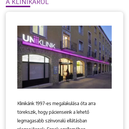
A KLINIKÁRÓL
Keresés
Klinikánk 1997-­es megalakulása óta arra
törekszik, hogy pácienseink a lehető
+36 1 222 9150
+36 1 222 7250
legmagasabb színvonalú ellátásban