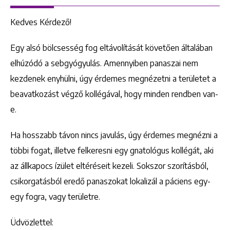
Kedves Kérdező!
Egy alsó bölcsesség fog eltávolítását követően általában
elhúzódó a sebgyógyulás. Amennyiben panaszai nem
kezdenek enyhülni, úgy érdemes megnézetni a területet a
beavatkozást végző kollégával, hogy minden rendben van-
e.
Ha hosszabb távon nincs javulás, úgy érdemes megnézni a
többi fogat, illetve felkeresni egy gnatológus kollégát, aki
az állkapocs ízület eltéréseit kezeli. Sokszor szorításból,
csikorgatásból eredő panaszokat lokalizál a páciens egy-
egy fogra, vagy területre.
Üdvözlettel: