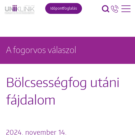
Időpontfoglalás
A fogorvos válaszol
Bölcsességfog utáni
fájdalom
2024. november 14.