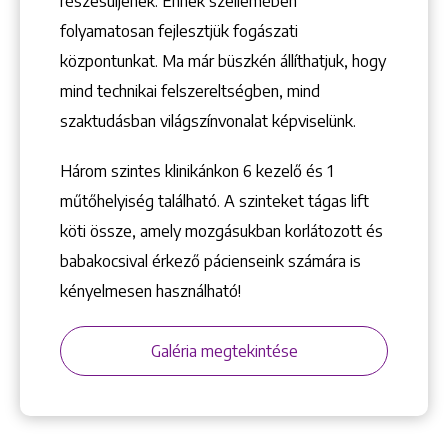
1148 Budapest, Örs vezér tere 2.
részesüljenek. Ennek szellemében
folyamatosan fejlesztjük fogászati
központunkat. Ma már büszkén állíthatjuk, hogy
mind technikai felszereltségben, mind
szaktudásban világszínvonalat képviselünk.
Három szintes klinikánkon 6 kezelő ­és 1
műtőhelyiség található. A szinteket tágas lift
köti össze, amely mozgásukban korlátozott és
babakocsival érkező pácienseink számára is
kényelmesen használható!
Galéria megtekintése