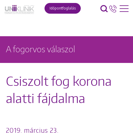
Időpontfoglalás
A fogorvos válaszol
Csiszolt fog korona
alatti fájdalma
2019. március 23.