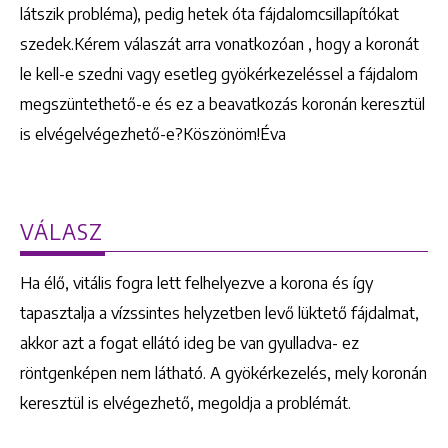
látszik probléma), pedig hetek óta fájdalomcsillapítókat
szedek.Kérem válaszát arra vonatkozóan , hogy a koronát
le kell-e szedni vagy esetleg gyökérkezeléssel a fájdalom
megszüntethető-e és ez a beavatkozás koronán keresztül
is elvégelvégezhető-e?Köszönöm!Éva
VÁLASZ
Ha élő, vitális fogra lett felhelyezve a korona és így
tapasztalja a vízssintes helyzetben levő lüktető fájdalmat,
akkor azt a fogat ellátó ideg be van gyulladva- ez
röntgenképen nem látható. A gyökérkezelés, mely koronán
keresztül is elvégezhető, megoldja a problémát.