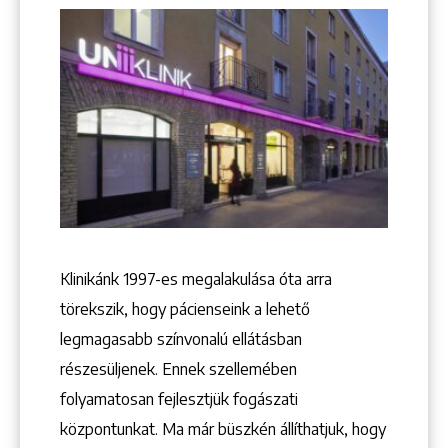
Keresés
Klinikánk 1997-­es megalakulása óta arra
törekszik, hogy pácienseink a lehető
legmagasabb színvonalú ellátásban
+36 1 222 9150
+36 1 222 7250
részesüljenek. Ennek szellemében
1148 Budapest, Örs vezér tere 2.
folyamatosan fejlesztjük fogászati
központunkat. Ma már büszkén állíthatjuk, hogy