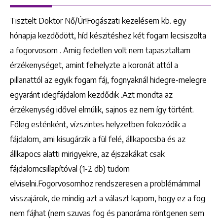
Tisztelt Doktor Nő/Úr!Fogászati kezelésem kb. egy
hónapja kezdődött, híd készitéshez két fogam lecsiszolta
a fogorvosom . Amig fedetlen volt nem tapasztaltam
érzékenységet, amint felhelyzte a koronát attól a
pillanattól az egyik fogam fáj, fognyaknál hidegre-melegre
egyaránt idegfájdalom kezdődik .Azt mondta az
érzékenység idővel elmúlik, sajnos ez nem így történt.
Főleg esténként, vízszintes helyzetben fokozódik a
fájdalom, ami kisugárzik a fül felé, állkapocsba és az
állkapocs alatti mirigyekre, az éjszakákat csak
fájdalomcsillapítóval (1-2 db) tudom
elviselni.Fogorvosomhoz rendszeresen a problémámmal
visszajárok, de mindig azt a választ kapom, hogy ez a fog
nem fájhat (nem szuvas fog és panoráma röntgenen sem