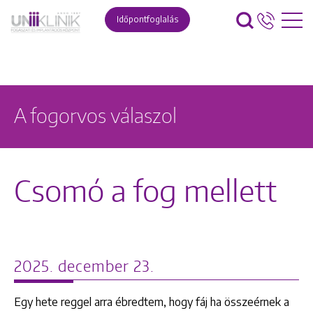
Időpontfoglalás
A fogorvos válaszol
Csomó a fog mellett
2025. december 23.
Egy hete reggel arra ébredtem, hogy fáj ha összeérnek a