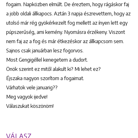
fogaim. Napközben elmúlt. De éreztem, hogy rágáskor faj
a jobb oldali állkapocs. Aztán 3 napja észrevettem, hogy az
utolsó már rég gyökérkezelt fog mellett az ínyen lett egy
púpszerűség, ami kemény. Nyomásra érzékeny. Viszont
nem faj az a fog és már étkezéskor az állkapcsom sem.
Sajnos csak januárban lesz fogorvos.
Most Gengigéllel kenegetem a dudort.
Önök szerint ez mitől alakult ki? Mi lehet ez?
Éjszaka nagyon szorítom a fogaimat.
Várhatok vele januarig??
Meg vagyok ijedve!
Válaszukat köszönöm!
VÁLASZ