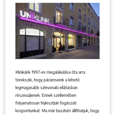
Keresés
Klinikánk 1997-­es megalakulása óta arra
törekszik, hogy pácienseink a lehető
legmagasabb színvonalú ellátásban
+36 1 222 9150
+36 1 222 7250
részesüljenek. Ennek szellemében
1148 Budapest, Örs vezér tere 2.
folyamatosan fejlesztjük fogászati
központunkat. Ma már büszkén állíthatjuk, hogy